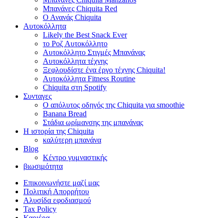
Μπανάνες Chiquita Red
Ο Ανανάς Chiquita
Αυτοκόλλητα
Likely the Best Snack Ever
το Ροζ Αυτοκόλλητο
Αυτοκόλλητο Στιγμές Μπανάνας
Αυτοκόλλητα τέχνης
Ξεφλουδίστε ένα έργο τέχνης Chiquita!
Αυτοκόλλητα Fitness Routine
Chiquita στη Spotify
Συνταγες
Ο απόλυτος οδηγός της Chiquita για smoothie
Banana Bread
Στάδια ωρίμανσης της μπανάνας
Η ιστορία της Chiquita
καλύτερη μπανάνα
Blog
Κέντρο γυμναστικής
βιωσιμότητα
Επικοινωνήστε μαζί μας
Πολιτική Απορρήτου
Αλυσίδα εφοδιασμού
Tax Policy
Καριέρα