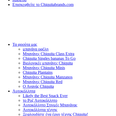
Επισκεφθείτε το Chiquitabrands.com
Τα φρούτα μας
μπανάνα οφέλη
Μπανάνες Chiquita Class Extra
Chiquita Singles bananas To Go
Βιολογικές μπανάνες Chiquita
Μπανάνες Chiquita Minis
Chiquita Plantains
Μπανάνες Chiquita Manzanos
Μπανάνες Chiquita Red
Ο Ανανάς Chiquita
Αυτοκόλλητα
Likely the Best Snack Ever
το Ροζ Αυτοκόλλητο
Αυτοκόλλητο Στιγμές Μπανάνας
Αυτοκόλλητα τέχνης
Ξεφλουδίστε ένα έργο τέχνης Chiquita!