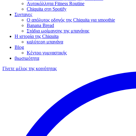
Αυτοκόλλητα Fitness Routine
Chiquita στη Spotify
Συνταγες
Ο απόλυτος οδηγός της Chiquita για smoothie
Banana Bread
Στάδια ωρίμανσης της μπανάνας
Η ιστορία της Chiquita
καλύτερη μπανάνα
Blog
Κέντρο γυμναστικής
βιωσιμότητα
Γίνετε μέλος της κοινότητας