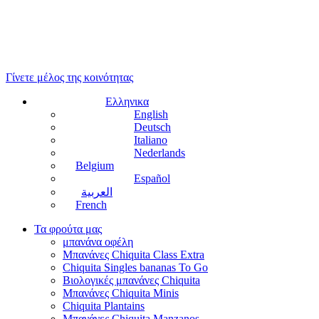
Γίνετε μέλος της κοινότητας
Ελληνικα
English
Deutsch
Italiano
Nederlands
Belgium
Español
العربية
French
Τα φρούτα μας
μπανάνα οφέλη
Μπανάνες Chiquita Class Extra
Chiquita Singles bananas To Go
Βιολογικές μπανάνες Chiquita
Μπανάνες Chiquita Minis
Chiquita Plantains
Μπανάνες Chiquita Manzanos