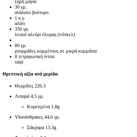
ξηρή μαγιά
30
γρ.
ανάλατο βούτυρο
1
κ.γ.
αλάτι
350
γρ.
λευκό αλεύρι όλυρας (ντίνκελ)
80
γρ.
χουρμάδες κομμένους σε μικρά κομμάτια
8
τετραγωνική ίντσα
ταψί
Θρεπτική αξία ανά μερίδα
Θερμίδες
226.3
Λιπαρά
4,5 γρ.
Κορεσμένα
1.8g
Υδατάνθρακες
44,6 γρ.
Σάκχαρα
13.3g