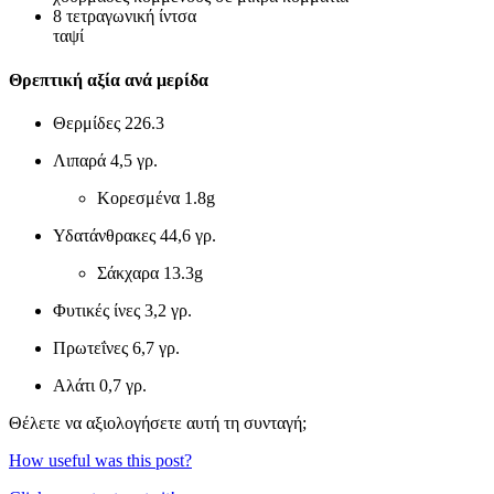
8
τετραγωνική ίντσα
ταψί
Θρεπτική αξία ανά μερίδα
Θερμίδες
226.3
Λιπαρά
4,5 γρ.
Κορεσμένα
1.8g
Υδατάνθρακες
44,6 γρ.
Σάκχαρα
13.3g
Φυτικές ίνες
3,2 γρ.
Πρωτεΐνες
6,7 γρ.
Αλάτι
0,7 γρ.
Θέλετε να αξιολογήσετε αυτή τη συνταγή;
How useful was this post?