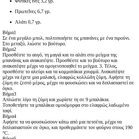
Φυτικές ίνες
3,2 γρ.
Πρωτεΐνες
6,7 γρ.
Αλάτι
0,7 γρ.
Βήμα
1
Σε ένα μεγάλο μπολ, πολτοποιήστε τις μπανάνες με ένα πιρούνι.
Στο μεταξύ, λιώστε το βούτυρο.
Βήμα
2
Προσθέστε το αυγό, τη μαγιά και το αλάτι στο μείγμα της
μπανάνας και ανακατέψτε. Προσθέστε και το βούτυρο και
ανακατέψτε μέχρι να ομογενοποιηθεί το μείγμα. 3. Τέλος,
προσθέστε το αλεύρι και τα κομματάκια χουρμά. Ανακατέψτε
μέχρι να έχετε μια μαλακή, ελαφρώς κολλώδη ζύμη. Αφήστε τη
ζύμη σε ζεστό μέρος, μέχρι να φουσκώσει και να διπλασιαστεί σε
όγκο.
Βήμα
3
Απλώστε λίγο τη ζύμη και χωρίστε τη σε 9 μπαλάκια.
Τοποθετήστε τα μπαλάκια ομοιόμορφα στο ελαφρώς λαδωμένο
ταψί.
Βήμα
4
Αφήστε τα να φουσκώσουν κάτω από μια πετσέτα, μέχρι να
διπλασιαστούν σε όγκο, και προθερμάνετε τον φούρνο στους 190
°C.
Βήμα
5