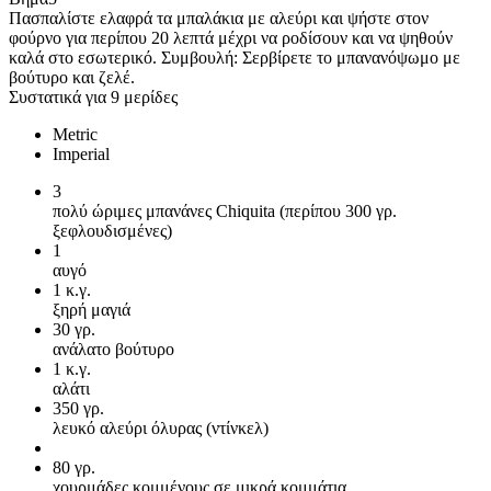
Πασπαλίστε ελαφρά τα μπαλάκια με αλεύρι και ψήστε στον
φούρνο για περίπου 20 λεπτά μέχρι να ροδίσουν και να ψηθούν
καλά στο εσωτερικό. Συμβουλή: Σερβίρετε το μπανανόψωμο με
βούτυρο και ζελέ.
Συστατικά για 9 μερίδες
Metric
Imperial
3
πολύ ώριμες μπανάνες Chiquita (περίπου 300 γρ.
ξεφλουδισμένες)
1
αυγό
1
κ.γ.
ξηρή μαγιά
30
γρ.
ανάλατο βούτυρο
1
κ.γ.
αλάτι
350
γρ.
λευκό αλεύρι όλυρας (ντίνκελ)
80
γρ.
χουρμάδες κομμένους σε μικρά κομμάτια