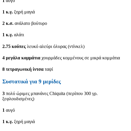
1
αυγό
1
κ.γ.
ξηρή μαγιά
2
κ.σ.
ανάλατο βούτυρο
1
κ.γ.
αλάτι
2.75
κούπες
λευκό αλεύρι όλυρας (ντίνκελ)
4
μεγάλα κομμάτια
χουρμάδες κομμένους σε μικρά κομμάτια
8
τετραγωνική ίντσα
ταψί
Συστατικά για 9 μερίδες
3
πολύ ώριμες μπανάνες Chiquita (περίπου 300 γρ.
ξεφλουδισμένες)
1
αυγό
1
κ.γ.
ξηρή μαγιά