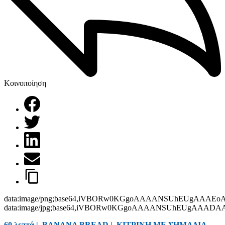
Κοινοποίηση
data:image/png;base64,iVBORw0KGgoAAAANSUhEUgAAAEo
data:image/jpg;base64,iVBORw0KGgoAAAANSUhEUgAAAD
60 λεπτά |
BANANA BREAD
|
ΚΙΤΡΙΝΗ ΜΕ ΣΗΜΑΔΙΑ