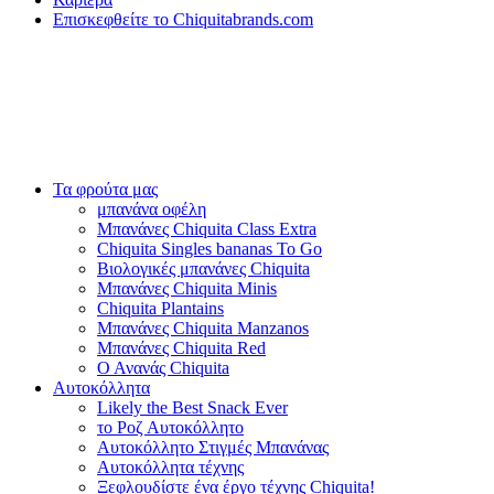
Επισκεφθείτε το Chiquitabrands.com
Τα φρούτα μας
μπανάνα οφέλη
Μπανάνες Chiquita Class Extra
Chiquita Singles bananas To Go
Βιολογικές μπανάνες Chiquita
Μπανάνες Chiquita Minis
Chiquita Plantains
Μπανάνες Chiquita Manzanos
Μπανάνες Chiquita Red
Ο Ανανάς Chiquita
Αυτοκόλλητα
Likely the Best Snack Ever
το Ροζ Αυτοκόλλητο
Αυτοκόλλητο Στιγμές Μπανάνας
Αυτοκόλλητα τέχνης
Ξεφλουδίστε ένα έργο τέχνης Chiquita!