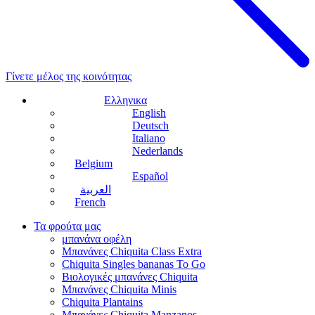
Γίνετε μέλος της κοινότητας
Ελληνικα
English
Deutsch
Italiano
Nederlands
Belgium
Español
العربية
French
Τα φρούτα μας
μπανάνα οφέλη
Μπανάνες Chiquita Class Extra
Chiquita Singles bananas To Go
Βιολογικές μπανάνες Chiquita
Μπανάνες Chiquita Minis
Chiquita Plantains
Μπανάνες Chiquita Manzanos