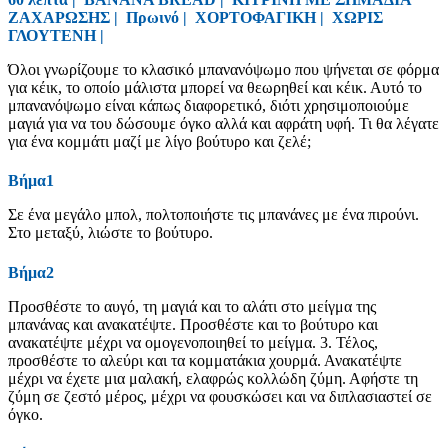
ΖΑΧΑΡΩΣΗΣ
|
Πρωινό
|
ΧΟΡΤΟΦΑΓΙΚΗ
|
ΧΩΡΙΣ
ΓΛΟΥΤΕΝΗ
|
Όλοι γνωρίζουμε το κλασικό μπανανόψωμο που ψήνεται σε φόρμα
για κέικ, το οποίο μάλιστα μπορεί να θεωρηθεί και κέικ. Αυτό το
μπανανόψωμο είναι κάπως διαφορετικό, διότι χρησιμοποιούμε
μαγιά για να του δώσουμε όγκο αλλά και αφράτη υφή. Τι θα λέγατε
για ένα κομμάτι μαζί με λίγο βούτυρο και ζελέ;
Βήμα1
Σε ένα μεγάλο μπολ, πολτοποιήστε τις μπανάνες με ένα πιρούνι.
Στο μεταξύ, λιώστε το βούτυρο.
Βήμα2
Προσθέστε το αυγό, τη μαγιά και το αλάτι στο μείγμα της
μπανάνας και ανακατέψτε. Προσθέστε και το βούτυρο και
ανακατέψτε μέχρι να ομογενοποιηθεί το μείγμα. 3. Τέλος,
προσθέστε το αλεύρι και τα κομματάκια χουρμά. Ανακατέψτε
μέχρι να έχετε μια μαλακή, ελαφρώς κολλώδη ζύμη. Αφήστε τη
ζύμη σε ζεστό μέρος, μέχρι να φουσκώσει και να διπλασιαστεί σε
όγκο.