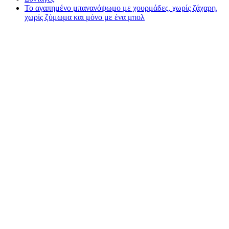
Το αγαπημένο μπανανόψωμο με χουρμάδες, χωρίς ζάχαρη,
χωρίς ζύμωμα και μόνο με ένα μπολ