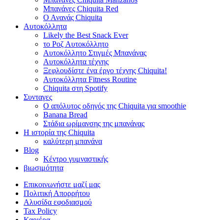
Μπανάνες Chiquita Red
Ο Ανανάς Chiquita
Αυτοκόλλητα
Likely the Best Snack Ever
το Ροζ Αυτοκόλλητο
Αυτοκόλλητο Στιγμές Μπανάνας
Αυτοκόλλητα τέχνης
Ξεφλουδίστε ένα έργο τέχνης Chiquita!
Αυτοκόλλητα Fitness Routine
Chiquita στη Spotify
Συνταγες
Ο απόλυτος οδηγός της Chiquita για smoothie
Banana Bread
Στάδια ωρίμανσης της μπανάνας
Η ιστορία της Chiquita
καλύτερη μπανάνα
Blog
Κέντρο γυμναστικής
βιωσιμότητα
Επικοινωνήστε μαζί μας
Πολιτική Απορρήτου
Αλυσίδα εφοδιασμού
Tax Policy
Καριέρα