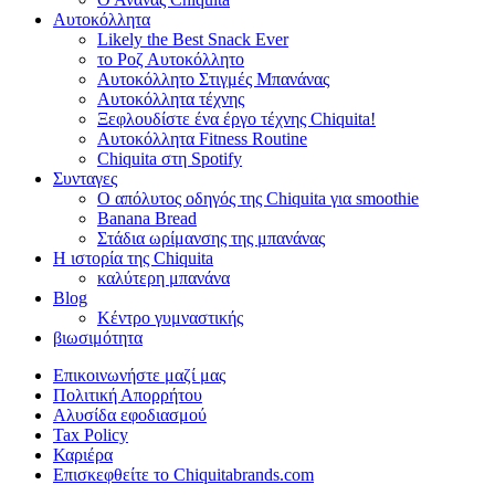
Αυτοκόλλητα
Likely the Best Snack Ever
το Ροζ Αυτοκόλλητο
Αυτοκόλλητο Στιγμές Μπανάνας
Αυτοκόλλητα τέχνης
Ξεφλουδίστε ένα έργο τέχνης Chiquita!
Αυτοκόλλητα Fitness Routine
Chiquita στη Spotify
Συνταγες
Ο απόλυτος οδηγός της Chiquita για smoothie
Banana Bread
Στάδια ωρίμανσης της μπανάνας
Η ιστορία της Chiquita
καλύτερη μπανάνα
Blog
Κέντρο γυμναστικής
βιωσιμότητα
Επικοινωνήστε μαζί μας
Πολιτική Απορρήτου
Αλυσίδα εφοδιασμού
Tax Policy
Καριέρα
Επισκεφθείτε το Chiquitabrands.com