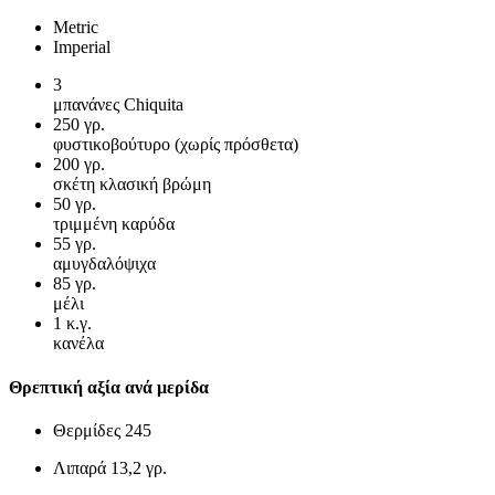
Metric
Imperial
3
μπανάνες Chiquita
250
γρ.
φυστικοβούτυρο (χωρίς πρόσθετα)
200
γρ.
σκέτη κλασική βρώμη
50
γρ.
τριμμένη καρύδα
55
γρ.
αμυγδαλόψιχα
85
γρ.
μέλι
1
κ.γ.
κανέλα
Θρεπτική αξία ανά μερίδα
Θερμίδες
245
Λιπαρά
13,2 γρ.