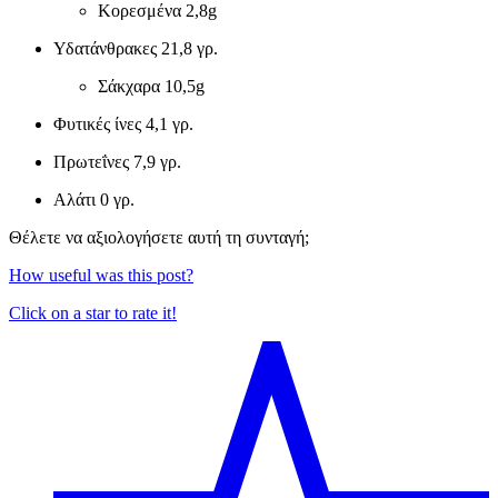
Κορεσμένα
2,8g
Υδατάνθρακες
21,8 γρ.
Σάκχαρα
10,5g
Φυτικές ίνες
4,1 γρ.
Πρωτεΐνες
7,9 γρ.
Αλάτι
0 γρ.
Θέλετε να αξιολογήσετε αυτή τη συνταγή;
How useful was this post?
Click on a star to rate it!