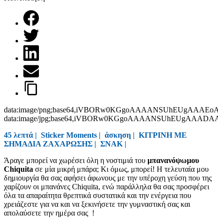
data:image/png;base64,iVBORw0KGgoAAAANSUhEUgAAAEo
data:image/jpg;base64,iVBORw0KGgoAAAANSUhEUgAAAD
45 λεπτά |
Sticker Moments
|
άσκηση
|
ΚΙΤΡΙΝΗ ΜΕ
ΣΗΜΑΔΙΑ ΖΑΧΑΡΩΣΗΣ
|
ΣΝΑΚ
|
Άραγε μπορεί να χωρέσει όλη η νοστιμιά του
μπανανόψωμου
Chiquita
σε μία μικρή μπάρα; Κι όμως, μπορεί! Η τελευταία μου
δημιουργία θα σας αφήσει άφωνους με την υπέροχη γεύση που της
χαρίζουν οι μπανάνες Chiquita, ενώ παράλληλα θα σας προσφέρει
όλα τα απαραίτητα θρεπτικά συστατικά και την ενέργεια που
χρειάζεστε για να και να ξεκινήσετε την γυμναστική σας και
απολαύσετε την ημέρα σας !