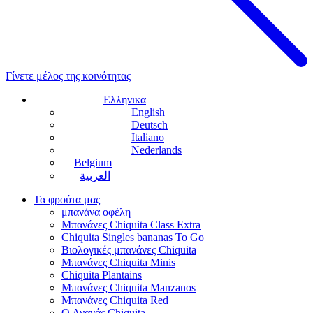
Γίνετε μέλος της κοινότητας
Ελληνικα
English
Deutsch
Italiano
Nederlands
Belgium
العربية
Τα φρούτα μας
μπανάνα οφέλη
Μπανάνες Chiquita Class Extra
Chiquita Singles bananas To Go
Βιολογικές μπανάνες Chiquita
Μπανάνες Chiquita Minis
Chiquita Plantains
Μπανάνες Chiquita Manzanos
Μπανάνες Chiquita Red
Ο Ανανάς Chiquita