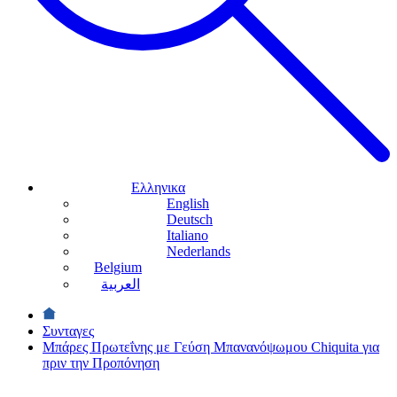
Ελληνικα
English
Deutsch
Italiano
Nederlands
Belgium
العربية
Συνταγες
Μπάρες Πρωτεΐνης με Γεύση Μπανανόψωμου Chiquita για
πριν την Προπόνηση