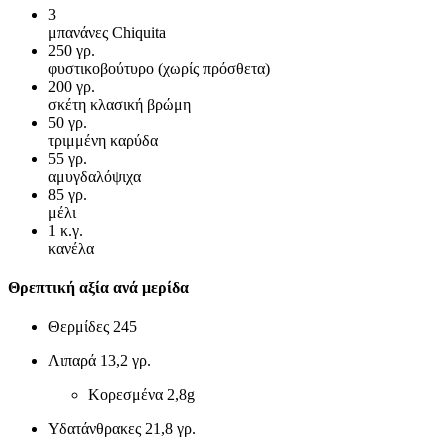
3
μπανάνες Chiquita
250
γρ.
φυστικοβούτυρο (χωρίς πρόσθετα)
200
γρ.
σκέτη κλασική βρώμη
50
γρ.
τριμμένη καρύδα
55
γρ.
αμυγδαλόψιχα
85
γρ.
μέλι
1
κ.γ.
κανέλα
Θρεπτική αξία ανά μερίδα
Θερμίδες
245
Λιπαρά
13,2 γρ.
Κορεσμένα
2,8g
Υδατάνθρακες
21,8 γρ.