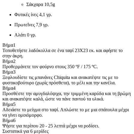
Σάκχαρα
10,5g
Φυτικές ίνες
4,1 γρ.
Πρωτεΐνες
7,9 γρ.
Αλάτι
0 γρ.
Βήμα
1
Τοποθετήστε λαδόκολλα σε ένα ταψί 23X23 εκ. και αφήστε το
στην άκρη.
Βήμα
2
Προθερμάνετε τον φούρνο στους 350 ºF / 175 ºC.
Βήμα
3
Ξεφλουδίστε τις μπανάνες Chiquita και ανακατέψτε τις με το
φυστικοβούτυρο (χωρίς πρόσθετα), το μέλι και την κανέλα.
Βήμα
4
Προσθέστε την αμυγδαλόψιχα, την τριμμένη καρύδα και τη βρώμη
και ανακατέψτε καλά, ώστε να πάνε παντού τα υλικά.
Βήμα
5
Αδειάστε το μείγμα στο ταψί. Απλώστε το με μια σπάτουλα μέχρι
να γίνει ομοιόμορφο.
Βήμα
6
Ψήστε για περίπου 20 - 25 λεπτά μέχρι να ροδίσει.
Συστατικά για 6 μερίδες