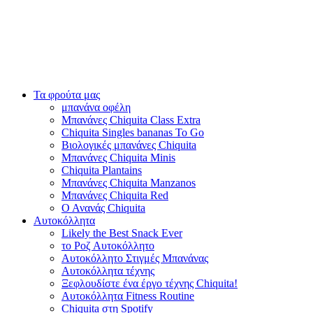
Τα φρούτα μας
μπανάνα οφέλη
Μπανάνες Chiquita Class Extra
Chiquita Singles bananas To Go
Βιολογικές μπανάνες Chiquita
Μπανάνες Chiquita Minis
Chiquita Plantains
Μπανάνες Chiquita Manzanos
Μπανάνες Chiquita Red
Ο Ανανάς Chiquita
Αυτοκόλλητα
Likely the Best Snack Ever
το Ροζ Αυτοκόλλητο
Αυτοκόλλητο Στιγμές Μπανάνας
Αυτοκόλλητα τέχνης
Ξεφλουδίστε ένα έργο τέχνης Chiquita!
Αυτοκόλλητα Fitness Routine
Chiquita στη Spotify