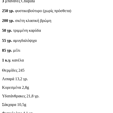
3
μπανάνες Chiquita
250
γρ.
φυστικοβούτυρο (χωρίς πρόσθετα)
200
γρ.
σκέτη κλασική βρώμη
50
γρ.
τριμμένη καρύδα
55
γρ.
αμυγδαλόψιχα
85
γρ.
μέλι
1
κ.γ.
κανέλα
Θερμίδες
245
Λιπαρά
13,2 γρ.
Κορεσμένα
2,8g
Υδατάνθρακες
21,8 γρ.
Σάκχαρα
10,5g