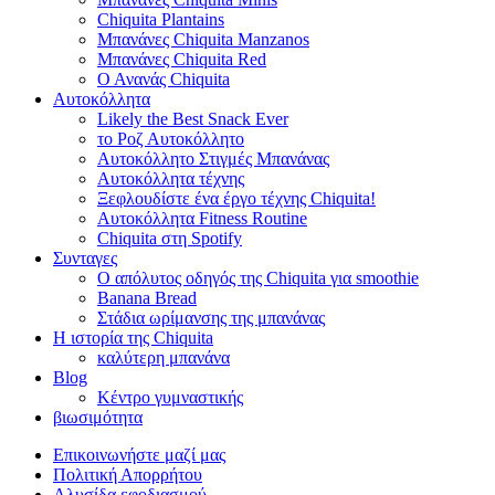
Chiquita Plantains
Μπανάνες Chiquita Manzanos
Μπανάνες Chiquita Red
Ο Ανανάς Chiquita
Αυτοκόλλητα
Likely the Best Snack Ever
το Ροζ Αυτοκόλλητο
Αυτοκόλλητο Στιγμές Μπανάνας
Αυτοκόλλητα τέχνης
Ξεφλουδίστε ένα έργο τέχνης Chiquita!
Αυτοκόλλητα Fitness Routine
Chiquita στη Spotify
Συνταγες
Ο απόλυτος οδηγός της Chiquita για smoothie
Banana Bread
Στάδια ωρίμανσης της μπανάνας
Η ιστορία της Chiquita
καλύτερη μπανάνα
Blog
Κέντρο γυμναστικής
βιωσιμότητα
Επικοινωνήστε μαζί μας
Πολιτική Απορρήτου
Αλυσίδα εφοδιασμού