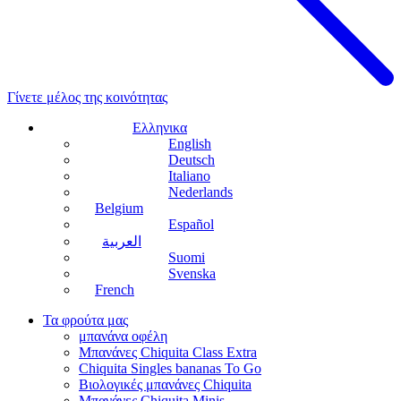
Γίνετε μέλος της κοινότητας
Ελληνικα
English
Deutsch
Italiano
Nederlands
Belgium
Español
العربية
Suomi
Svenska
French
Τα φρούτα μας
μπανάνα οφέλη
Μπανάνες Chiquita Class Extra
Chiquita Singles bananas To Go
Βιολογικές μπανάνες Chiquita
Μπανάνες Chiquita Minis