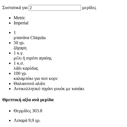
Συστατικά για
μερίδες
Metric
Imperial
1
μπανάνα Chiquita
50
γρ.
ζάχαρη
1
κ.γ.
μέλι ή σιρόπι αγαύης
1
κ.σ.
λάδι καρύδας
100
γρ.
καλαμπόκι για ποπ κορν
Θαλασσινό αλάτι
Αντικολλητικό τηγάνι γουόκ με καπάκι
Θρεπτική αξία ανά μερίδα
Θερμίδες
303.8
Λιπαρά
9,9 γρ.