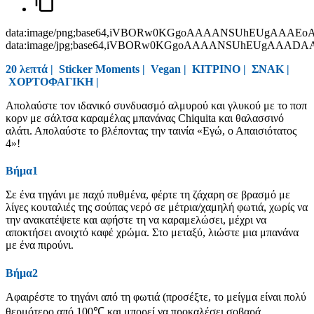
data:image/png;base64,iVBORw0KGgoAAAANSUhEUgAAAEo
data:image/jpg;base64,iVBORw0KGgoAAAANSUhEUgAAAD
20 λεπτά |
Sticker Moments
|
Vegan
|
ΚΙΤΡΙΝΟ
|
ΣΝΑΚ
|
ΧΟΡΤΟΦΑΓΙΚΗ
|
Απολαύστε τον ιδανικό συνδυασμό αλμυρού και γλυκού με το ποπ
κορν με σάλτσα καραμέλας μπανάνας Chiquita και θαλασσινό
αλάτι. Απολαύστε το βλέποντας την ταινία «Εγώ, ο Απαισιότατος
4»!
Βήμα1
Σε ένα τηγάνι με παχύ πυθμένα, φέρτε τη ζάχαρη σε βρασμό με
λίγες κουταλιές της σούπας νερό σε μέτρια/χαμηλή φωτιά, χωρίς να
την ανακατέψετε και αφήστε τη να καραμελώσει, μέχρι να
αποκτήσει ανοιχτό καφέ χρώμα. Στο μεταξύ, λιώστε μια μπανάνα
με ένα πιρούνι.
Βήμα2
Αφαιρέστε το τηγάνι από τη φωτιά (προσέξτε, το μείγμα είναι πολύ
θερμότερο από 100℃ και μπορεί να προκαλέσει σοβαρά