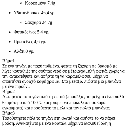
Κορεσμένα
7.4g
Υδατάνθρακες
46,4 γρ.
Σάκχαρα
24.7g
Φυτικές ίνες
5,4 γρ.
Πρωτεΐνες
4,6 γρ.
Αλάτι
0 γρ.
Βήμα
1
Σε ένα τηγάνι με παχύ πυθμένα, φέρτε τη ζάχαρη σε βρασμό με
λίγες κουταλιές της σούπας νερό σε μέτρια/χαμηλή φωτιά, χωρίς να
την ανακατέψετε και αφήστε τη να καραμελώσει, μέχρι να
αποκτήσει ανοιχτό καφέ χρώμα. Στο μεταξύ, λιώστε μια μπανάνα
με ένα πιρούνι.
Βήμα
2
Αφαιρέστε το τηγάνι από τη φωτιά (προσέξτε, το μείγμα είναι πολύ
θερμότερο από 100℃ και μπορεί να προκαλέσει σοβαρά
εγκαύματα) και προσθέστε το μέλι και τον πολτό μπανάνας.
Βήμα
3
Τοποθετήστε πάλι το τηγάνι στη φωτιά και αφήστε το να πάρει
βράση. Ανακατέψτε με ένα κουτάλι μέχρι να διαλυθεί όλη η