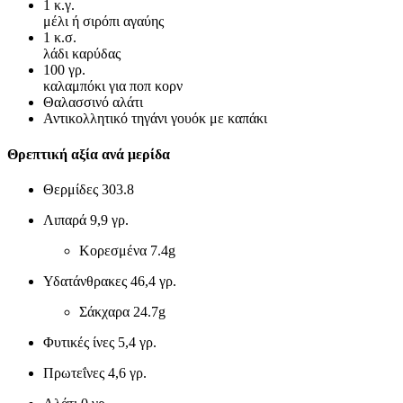
1
κ.γ.
μέλι ή σιρόπι αγαύης
1
κ.σ.
λάδι καρύδας
100
γρ.
καλαμπόκι για ποπ κορν
Θαλασσινό αλάτι
Αντικολλητικό τηγάνι γουόκ με καπάκι
Θρεπτική αξία ανά μερίδα
Θερμίδες
303.8
Λιπαρά
9,9 γρ.
Κορεσμένα
7.4g
Υδατάνθρακες
46,4 γρ.
Σάκχαρα
24.7g
Φυτικές ίνες
5,4 γρ.
Πρωτεΐνες
4,6 γρ.