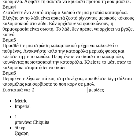
καραμέλα. Αφήστε τη σάλτσα να κρυώσει προτού τη δοκιμάσετε.
Βήμα
4
Ζεστάνετε ένα λεπτό στρώμα λαδιού σε μια μεσαία κατσαρόλα.
Ελέγξτε αν το λάδι είναι αρκετά ζεστό ρίχνοντας μερικούς κόκκους
καλαμποκιού στο λάδι. Εάν αρχίσουν να φουσκώνουν, η
θερμοκρασία είναι σωστή. Το λάδι δεν πρέπει να αρχίσει να βγάζει
καπνό.
Βήμα
5
Προσθέστε μια στρώση καλαμποκιού μέχρι να καλυφθεί ο
πυθμένας. Ανακινήστε καλά την κατσαρόλα μερικές φορές και
κλείστε τη με το καπάκι. Περιμένετε να σκάσει το καλαμπόκι,
κουνώντας περιστασιακά την κατσαρόλα. Κλείστε το μάτι όταν το
καλαμπόκι σταματήσει να σκάει.
Βήμα
6
Περιμένετε λίγα λεπτά και, στη συνέχεια, προσθέστε λίγη σάλτσα
καραμέλας και σερβίρετε το ποπ κορν σε μπολ.
Συστατικά για
μερίδες
Metric
Imperial
1
μπανάνα Chiquita
50
γρ.
ζάχαρη