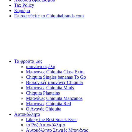
Tax Policy
Καριέρα
Επισκεφθείτε το Chiquitabrands.com
Τα φρούτα μας
μπανάνα οφέλη
Μπανάνες Chiquita Class Extra
Chiquita Singles bananas To Go
Βιολογικές μπανάνες Chiquita
Μπανάνες Chiquita Minis
Chiquita Plantains
Μπανάνες Chiquita Manzanos
Μπανάνες Chiquita Red
Ο Ανανάς Chiquita
Αυτοκόλλητα
Likely the Best Snack Ever
το Ροζ Αυτοκόλλητο
Αυτοκόλλητο Στιγμές Μπανάνας