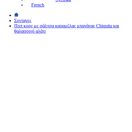
French
Συνταγες
Ποπ κορν με σάλτσα καραμέλας μπανάνας Chiquita και
θαλασσινό αλάτι