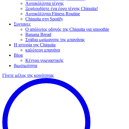
Αυτοκόλλητα τέχνης
Ξεφλουδίστε ένα έργο τέχνης Chiquita!
Αυτοκόλλητα Fitness Routine
Chiquita στη Spotify
Συνταγες
Ο απόλυτος οδηγός της Chiquita για smoothie
Banana Bread
Στάδια ωρίμανσης της μπανάνας
Η ιστορία της Chiquita
καλύτερη μπανάνα
Blog
Κέντρο γυμναστικής
βιωσιμότητα
Γίνετε μέλος της κοινότητας