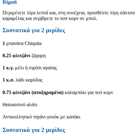
Βήμα6
Περιμένετε λίγα λεπτά και, στη συνέχεια, προσθέστε λίγη σάλτσα
καραμέλας και σερβίρετε το ποπ κορν σε μπολ.
Συστατικά για
2
μερίδες
1
μπανάνα Chiquita
0.25
φλιτζάνι
ζάχαρη
1
κ.γ.
μέλι ή σιρόπι αγαύης
1
κ.σ.
λάδι καρύδας
0.75
φλιτζάνι (αποξηραμένα)
καλαμπόκι για ποπ κορν
Θαλασσινό αλάτι
Αντικολλητικό τηγάνι γουόκ με καπάκι
Συστατικά για
2
μερίδες