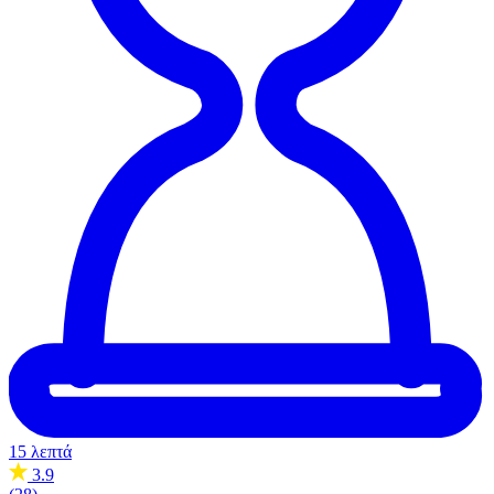
15 λεπτά
3.9