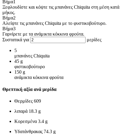
Βήμα
1
Ξεφλουδίστε και κόψτε τις μπανάνες Chiquita στη μέση κατά
μήκος.
Βήμα
2
Αλείψτε τις μπανάνες Chiquita με το φυστικοβούτυρο.
Βήμα
3
Γαρνίρετε με τα ανάμικτα κόκκινα φρούτα.
Συστατικά για
μερίδες
5
μπανάνες Chiquita
45
g
φιστικοβούτυρο
150
g
ανάμικτα κόκκινα φρούτα
Θρεπτική αξία ανά μερίδα
Θερμίδες
609
λιπαρά
18.3 g
Κορεσμένα
3.4 g
Υδατάνθρακας
74.3 g