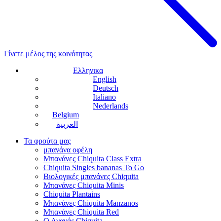
Γίνετε μέλος της κοινότητας
Ελληνικα
English
Deutsch
Italiano
Nederlands
Belgium
العربية
Τα φρούτα μας
μπανάνα οφέλη
Μπανάνες Chiquita Class Extra
Chiquita Singles bananas To Go
Βιολογικές μπανάνες Chiquita
Μπανάνες Chiquita Minis
Chiquita Plantains
Μπανάνες Chiquita Manzanos
Μπανάνες Chiquita Red
Ο Ανανάς Chiquita