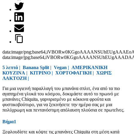
data:image/png;base64,iVBORw0KGgoAAAANSUhEUgAAAEo
data:image/jpg;base64,iVBORw0KGgoAAAANSUhEUgAAAD
5 λεπτά |
Banana Split
|
Vegan
|
ΑΜΕΡΙΚΑΝΙΚΗ
ΚΟΥΖΙΝΑ
|
ΚΙΤΡΙΝΟ
|
ΧΟΡΤΟΦΑΓΙΚΗ
|
ΧΩΡΙΣ
ΛΑΚΤΟΖΗ
|
Για μια υγιεινή παραλλαγή του μπανάνα σπλιτ, ένα από τα πιο
αγαπημένα γλυκά του κόσμου, δοκιμάστε αυτό το πρωινό με
μπανάνες Chiquita, γαρνιρισμένο με κόκκινα φρούτα και
φυστικοβούτυρο, για να ξεκινήσετε την ημέρα σας με μια
πολύχρωμη και πεντανόστιμη απόλαυση πλούσια σε πρωτεΐνες.
Βήμα1
Ξεφλουδίστε και κόψτε τις μπανάνες Chiquita στη μέση κατά