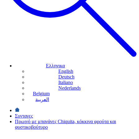
Ελληνικα
English
Deutsch
Italiano
Nederlands
Belgium
العربية
Συνταγες
Πρωινό με μπανάνες Chiquita, κόκκινα φρούτα και
φυστικοβούτυρο