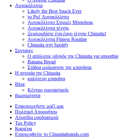
Αυτοκόλλητα
Likely the Best Snack Ever
το Ροζ Αυτοκόλλητο
Αυτοκόλλητο Στιγμές Μπανάνας
Αυτοκόλλητα τέχνης
Ξεφλουδίστε ένα έργο τέχνης Chiquita!
Αυτοκόλλητα Fitness Routine
Chiquita στη Spotify
Συνταγες
Ο απόλυτος οδηγός της Chiquita για smoothie
Banana Bread
Στάδια ωρίμανσης της μπανάνας
Η ιστορία της Chiquita
καλύτερη μπανάνα
Blog
Κέντρο γυμναστικής
βιωσιμότητα
Επικοινωνήστε μαζί μας
Πολιτική Απορρήτου
Αλυσίδα εφοδιασμού
Tax Policy
Καριέρα
Επισκεφθείτε το Chiquitabrands.com