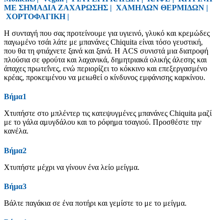
ΜΕ ΣΗΜΑΔΙΑ ΖΑΧΑΡΩΣΗΣ
|
ΧΑΜΗΛΩΝ ΘΕΡΜΙΔΩΝ
|
ΧΟΡΤΟΦΑΓΙΚΗ
|
Η συνταγή που σας προτείνουμε για υγιεινό, γλυκό και κρεμώδες
παγωμένο τσάι λάτε με μπανάνες Chiquita είναι τόσο γευστική,
που θα τη φτιάχνετε ξανά και ξανά. Η ACS συνιστά μια διατροφή
πλούσια σε φρούτα και λαχανικά, δημητριακά ολικής άλεσης και
άπαχες πρωτεΐνες, ενώ περιορίζει το κόκκινο και επεξεργασμένο
κρέας, προκειμένου να μειωθεί ο κίνδυνος εμφάνισης καρκίνου.
Βήμα1
Χτυπήστε στο μπλέντερ τις κατεψυγμένες μπανάνες Chiquita μαζί
με το γάλα αμυγδάλου και το ρόφημα τσαγιού. Προσθέστε την
κανέλα.
Βήμα2
Χτυπήστε μέχρι να γίνουν ένα λείο μείγμα.
Βήμα3
Βάλτε παγάκια σε ένα ποτήρι και γεμίστε το με το μείγμα.