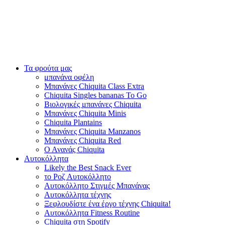
Τα φρούτα μας
μπανάνα οφέλη
Μπανάνες Chiquita Class Extra
Chiquita Singles bananas To Go
Βιολογικές μπανάνες Chiquita
Μπανάνες Chiquita Minis
Chiquita Plantains
Μπανάνες Chiquita Manzanos
Μπανάνες Chiquita Red
Ο Ανανάς Chiquita
Αυτοκόλλητα
Likely the Best Snack Ever
το Ροζ Αυτοκόλλητο
Αυτοκόλλητο Στιγμές Μπανάνας
Αυτοκόλλητα τέχνης
Ξεφλουδίστε ένα έργο τέχνης Chiquita!
Αυτοκόλλητα Fitness Routine
Chiquita στη Spotify