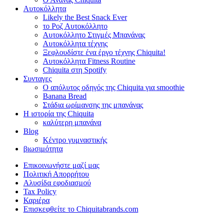
Αυτοκόλλητα
Likely the Best Snack Ever
το Ροζ Αυτοκόλλητο
Αυτοκόλλητο Στιγμές Μπανάνας
Αυτοκόλλητα τέχνης
Ξεφλουδίστε ένα έργο τέχνης Chiquita!
Αυτοκόλλητα Fitness Routine
Chiquita στη Spotify
Συνταγες
Ο απόλυτος οδηγός της Chiquita για smoothie
Banana Bread
Στάδια ωρίμανσης της μπανάνας
Η ιστορία της Chiquita
καλύτερη μπανάνα
Blog
Κέντρο γυμναστικής
βιωσιμότητα
Επικοινωνήστε μαζί μας
Πολιτική Απορρήτου
Αλυσίδα εφοδιασμού
Tax Policy
Καριέρα
Επισκεφθείτε το Chiquitabrands.com