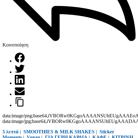
Κοινοποίηση
data:image/png;base64,iVBORw0KGgoAAAANSUhEUgAAAEo
data:image/jpg;base64,iVBORw0KGgoAAAANSUhEUgAAAD
5 λεπτά |
SMOOTHIES & MILK SHAKES
|
Sticker
Moments
|
Vegan
|
ΓΙΑ ΓΕΡΗ ΚΑΡΔΙΑ
|
ΚΑΦΕ
|
ΚΙΤΡΙΝΗ