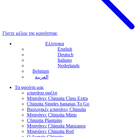
Γίνετε μέλος της κοινότητας
Ελληνικα
English
Deutsch
Italiano
Nederlands
Belgium
العربية
Τα φρούτα μας
μπανάνα οφέλη
Μπανάνες Chiquita Class Extra
Chiquita Singles bananas To Go
Βιολογικές μπανάνες Chiquita
Μπανάνες Chiquita Minis
Chiquita Plantains
Μπανάνες Chiquita Manzanos
Μπανάνες Chiquita Red
Ο Ανανάς Chiquita