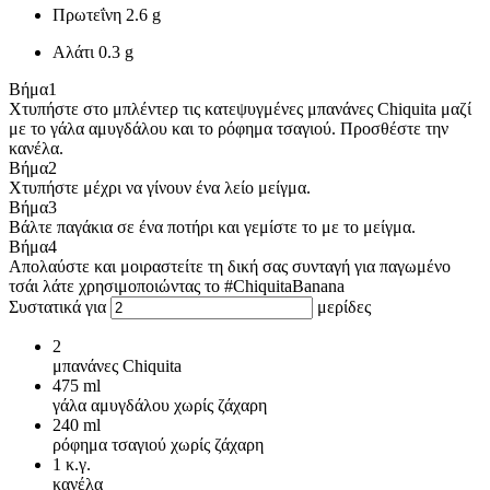
Πρωτεΐνη
2.6 g
Αλάτι
0.3 g
Βήμα
1
Χτυπήστε στο μπλέντερ τις κατεψυγμένες μπανάνες Chiquita μαζί
με το γάλα αμυγδάλου και το ρόφημα τσαγιού. Προσθέστε την
κανέλα.
Βήμα
2
Χτυπήστε μέχρι να γίνουν ένα λείο μείγμα.
Βήμα
3
Βάλτε παγάκια σε ένα ποτήρι και γεμίστε το με το μείγμα.
Βήμα
4
Απολαύστε και μοιραστείτε τη δική σας συνταγή για παγωμένο
τσάι λάτε χρησιμοποιώντας το #ChiquitaBanana
Συστατικά για
μερίδες
2
μπανάνες Chiquita
475
ml
γάλα αμυγδάλου χωρίς ζάχαρη
240
ml
ρόφημα τσαγιού χωρίς ζάχαρη
1
κ.γ.
κανέλα