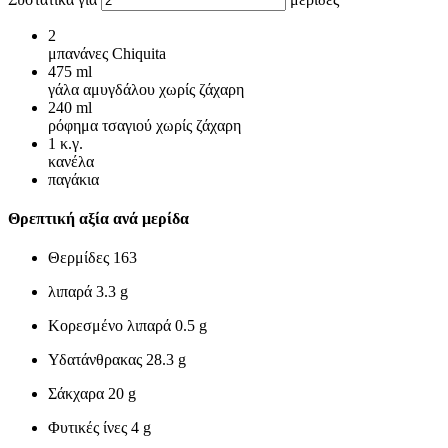
2
μπανάνες Chiquita
475
ml
γάλα αμυγδάλου χωρίς ζάχαρη
240
ml
ρόφημα τσαγιού χωρίς ζάχαρη
1
κ.γ.
κανέλα
παγάκια
Θρεπτική αξία ανά μερίδα
Θερμίδες
163
λιπαρά
3.3 g
Κορεσμένο λιπαρά
0.5 g
Υδατάνθρακας
28.3 g
Σάκχαρα
20 g
Φυτικές ίνες
4 g