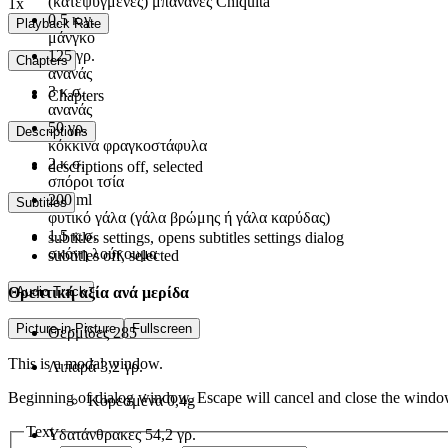
(κατεψυγμένες) μπανάνες Chiquita
1x
0.5
κ.γ.
Playback Rate
μάνγκο
125
γρ.
Chapters
ανανάς
3
κ.σ.
Chapters
ανανάς
50
γρ.
Descriptions
κόκκινα φραγκοστάφυλα
2
κ.σ.
descriptions off
, selected
σπόροι τσία
200
ml
Subtitles
φυτικό γάλα (γάλα βρώμης ή γάλα καρύδας)
1.5
κ.σ.
subtitles settings
, opens subtitles settings dialog
σκόνη λούκουμα
subtitles off
, selected
Audio Track
Θρεπτική αξία ανά μερίδα
Picture-in-Picture
Fullscreen
Θερμίδες
285
This is a modal window.
Λιπαρά
3,2 γρ.
Beginning of dialog window. Escape will cancel and close the windo
Κορεσμένα
0,4g
Text
Υδατάνθρακες
54,2 γρ.