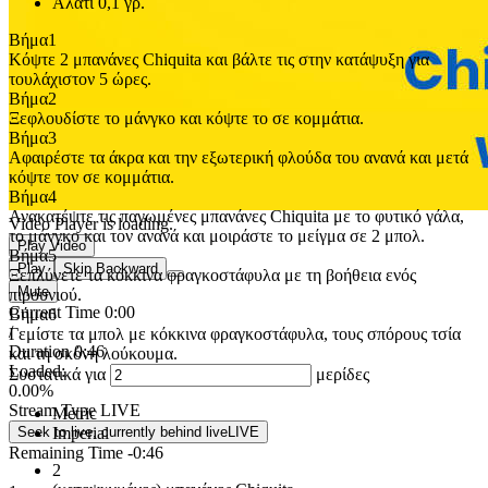
Αλάτι
0,1 γρ.
Βήμα
1
Κόψτε 2 μπανάνες Chiquita και βάλτε τις στην κατάψυξη για
τουλάχιστον 5 ώρες.
Βήμα
2
Ξεφλουδίστε το μάνγκο και κόψτε το σε κομμάτια.
Βήμα
3
Αφαιρέστε τα άκρα και την εξωτερική φλούδα του ανανά και μετά
κόψτε τον σε κομμάτια.
Βήμα
4
Ανακατέψτε τις παγωμένες μπανάνες Chiquita με το φυτικό γάλα,
Video Player is loading.
το μάνγκο και τον ανανά και μοιράστε το μείγμα σε 2 μπολ.
Play Video
Βήμα
5
Play
Skip Backward
Ξεπλύνετε τα κόκκινα φραγκοστάφυλα με τη βοήθεια ενός
Mute
πιρουνιού.
Current Time
0:00
Βήμα
6
/
Γεμίστε τα μπολ με κόκκινα φραγκοστάφυλα, τους σπόρους τσία
Duration
0:46
και τη σκόνη λούκουμα.
Loaded
:
Συστατικά για
μερίδες
0.00%
Stream Type
LIVE
Metric
Seek to live, currently behind live
LIVE
Imperial
Remaining Time
-
0:46
2