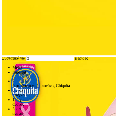
Συστατικά για
μερίδες
Metric
Imperial
2
(κατεψυγμένες) μπανάνες Chiquita
0.5
κ.γ.
μάνγκο
125
γρ.
ανανάς
3
κ.σ.
ανανάς