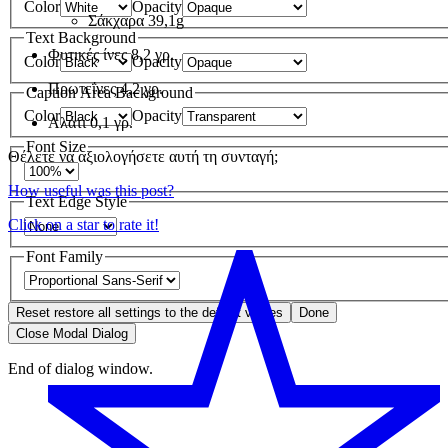
Color
Opacity
Σάκχαρα
39,1g
Text Background
Φυτικές ίνες
8,2 γρ.
Color
Opacity
Πρωτεΐνες
4,2 γρ.
Caption Area Background
Color
Opacity
Αλάτι
0,1 γρ.
Font Size
Θέλετε να αξιολογήσετε αυτή τη συνταγή;
How useful was this post?
Text Edge Style
Click on a star to rate it!
Font Family
Reset
restore all settings to the default values
Done
Close Modal Dialog
End of dialog window.