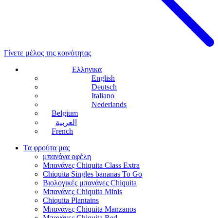
Γίνετε μέλος της κοινότητας
Ελληνικα
English
Deutsch
Italiano
Nederlands
Belgium
العربية
French
Τα φρούτα μας
μπανάνα οφέλη
Μπανάνες Chiquita Class Extra
Chiquita Singles bananas To Go
Βιολογικές μπανάνες Chiquita
Μπανάνες Chiquita Minis
Chiquita Plantains
Μπανάνες Chiquita Manzanos
Μπανάνες Chiquita Red