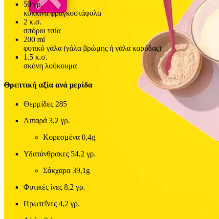
50
γρ.
κόκκινα φραγκοστάφυλα
2
κ.σ.
σπόροι τσία
200
ml
φυτικό γάλα (γάλα βρώμης ή γάλα καρύδας)
1.5
κ.σ.
σκόνη λούκουμα
Θρεπτική αξία ανά μερίδα
Θερμίδες
285
Λιπαρά
3,2 γρ.
Κορεσμένα
0,4g
Υδατάνθρακες
54,2 γρ.
Σάκχαρα
39,1g
Φυτικές ίνες
8,2 γρ.
Πρωτεΐνες
4,2 γρ.