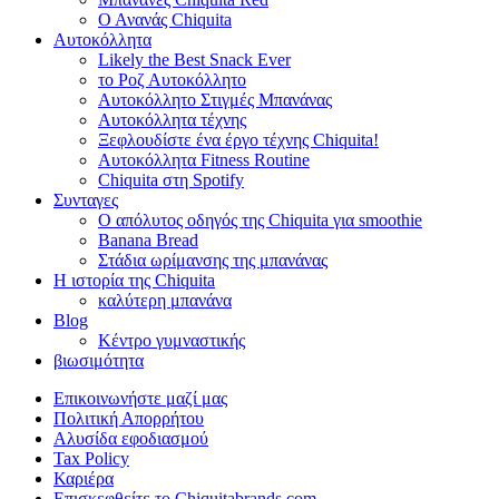
Ο Ανανάς Chiquita
Αυτοκόλλητα
Likely the Best Snack Ever
το Ροζ Αυτοκόλλητο
Αυτοκόλλητο Στιγμές Μπανάνας
Αυτοκόλλητα τέχνης
Ξεφλουδίστε ένα έργο τέχνης Chiquita!
Αυτοκόλλητα Fitness Routine
Chiquita στη Spotify
Συνταγες
Ο απόλυτος οδηγός της Chiquita για smoothie
Banana Bread
Στάδια ωρίμανσης της μπανάνας
Η ιστορία της Chiquita
καλύτερη μπανάνα
Blog
Κέντρο γυμναστικής
βιωσιμότητα
Επικοινωνήστε μαζί μας
Πολιτική Απορρήτου
Αλυσίδα εφοδιασμού
Tax Policy
Καριέρα
Επισκεφθείτε το Chiquitabrands.com