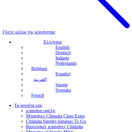
Γίνετε μέλος της κοινότητας
Ελληνικα
English
Deutsch
Italiano
Nederlands
Belgium
Español
العربية
Suomi
Svenska
French
Τα φρούτα μας
μπανάνα οφέλη
Μπανάνες Chiquita Class Extra
Chiquita Singles bananas To Go
Βιολογικές μπανάνες Chiquita
Μπανάνες Chiquita Minis