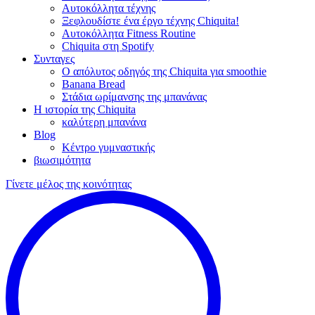
Αυτοκόλλητα τέχνης
Ξεφλουδίστε ένα έργο τέχνης Chiquita!
Αυτοκόλλητα Fitness Routine
Chiquita στη Spotify
Συνταγες
Ο απόλυτος οδηγός της Chiquita για smoothie
Banana Bread
Στάδια ωρίμανσης της μπανάνας
Η ιστορία της Chiquita
καλύτερη μπανάνα
Blog
Κέντρο γυμναστικής
βιωσιμότητα
Γίνετε μέλος της κοινότητας