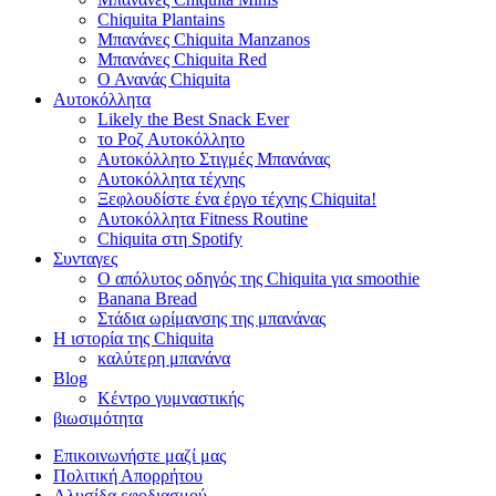
Chiquita Plantains
Μπανάνες Chiquita Manzanos
Μπανάνες Chiquita Red
Ο Ανανάς Chiquita
Αυτοκόλλητα
Likely the Best Snack Ever
το Ροζ Αυτοκόλλητο
Αυτοκόλλητο Στιγμές Μπανάνας
Αυτοκόλλητα τέχνης
Ξεφλουδίστε ένα έργο τέχνης Chiquita!
Αυτοκόλλητα Fitness Routine
Chiquita στη Spotify
Συνταγες
Ο απόλυτος οδηγός της Chiquita για smoothie
Banana Bread
Στάδια ωρίμανσης της μπανάνας
Η ιστορία της Chiquita
καλύτερη μπανάνα
Blog
Κέντρο γυμναστικής
βιωσιμότητα
Επικοινωνήστε μαζί μας
Πολιτική Απορρήτου
Αλυσίδα εφοδιασμού