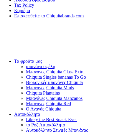
Tax Policy
Καριέρα
Επισκεφθείτε το Chiquitabrands.com
Τα φρούτα μας
μπανάνα οφέλη
Μπανάνες Chiquita Class Extra
Chiquita Singles bananas To Go
Βιολογικές μπανάνες Chiquita
Μπανάνες Chiquita Minis
Chiquita Plantains
Μπανάνες Chiquita Manzanos
Μπανάνες Chiquita Red
Ο Ανανάς Chiquita
Αυτοκόλλητα
Likely the Best Snack Ever
το Ροζ Αυτοκόλλητο
Αυτοκόλλητο Στιγμές Μπανάνας