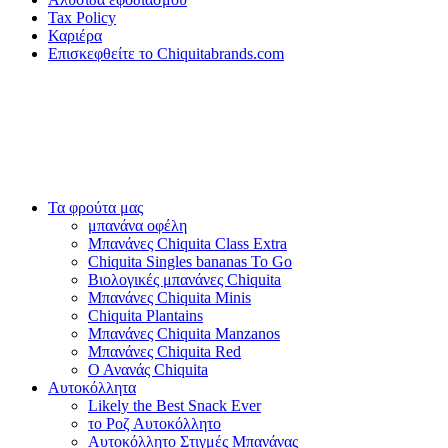
Tax Policy
Καριέρα
Επισκεφθείτε το Chiquitabrands.com
Τα φρούτα μας
μπανάνα οφέλη
Μπανάνες Chiquita Class Extra
Chiquita Singles bananas To Go
Βιολογικές μπανάνες Chiquita
Μπανάνες Chiquita Minis
Chiquita Plantains
Μπανάνες Chiquita Manzanos
Μπανάνες Chiquita Red
Ο Ανανάς Chiquita
Αυτοκόλλητα
Likely the Best Snack Ever
το Ροζ Αυτοκόλλητο
Αυτοκόλλητο Στιγμές Μπανάνας