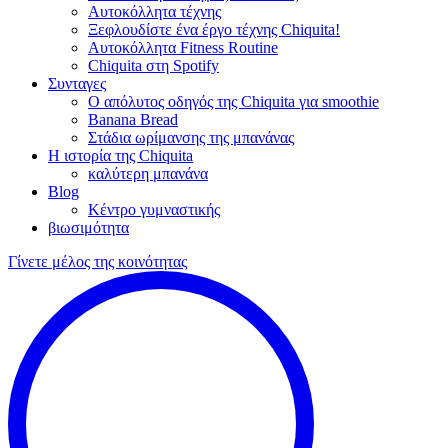
Αυτοκόλλητα τέχνης
Ξεφλουδίστε ένα έργο τέχνης Chiquita!
Αυτοκόλλητα Fitness Routine
Chiquita στη Spotify
Συνταγες
Ο απόλυτος οδηγός της Chiquita για smoothie
Banana Bread
Στάδια ωρίμανσης της μπανάνας
Η ιστορία της Chiquita
καλύτερη μπανάνα
Blog
Κέντρο γυμναστικής
βιωσιμότητα
Γίνετε μέλος της κοινότητας