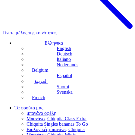
Γίνετε μέλος της κοινότητας
Ελληνικα
English
Deutsch
Italiano
Nederlands
Belgium
Español
العربية
Suomi
Svenska
French
Τα φρούτα μας
μπανάνα οφέλη
Μπανάνες Chiquita Class Extra
Chiquita Singles bananas To Go
Βιολογικές μπανάνες Chiquita
Μπανάνες Chiquita Minis