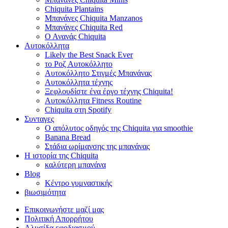
Chiquita Plantains
Μπανάνες Chiquita Manzanos
Μπανάνες Chiquita Red
Ο Ανανάς Chiquita
Αυτοκόλλητα
Likely the Best Snack Ever
το Ροζ Αυτοκόλλητο
Αυτοκόλλητο Στιγμές Μπανάνας
Αυτοκόλλητα τέχνης
Ξεφλουδίστε ένα έργο τέχνης Chiquita!
Αυτοκόλλητα Fitness Routine
Chiquita στη Spotify
Συνταγες
Ο απόλυτος οδηγός της Chiquita για smoothie
Banana Bread
Στάδια ωρίμανσης της μπανάνας
Η ιστορία της Chiquita
καλύτερη μπανάνα
Blog
Κέντρο γυμναστικής
βιωσιμότητα
Επικοινωνήστε μαζί μας
Πολιτική Απορρήτου
Αλυσίδα εφοδιασμού