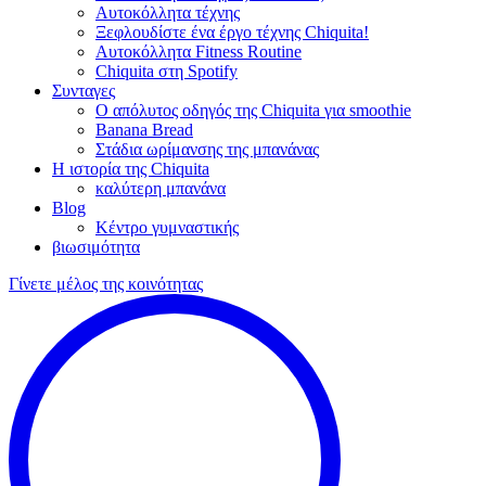
Αυτοκόλλητα τέχνης
Ξεφλουδίστε ένα έργο τέχνης Chiquita!
Αυτοκόλλητα Fitness Routine
Chiquita στη Spotify
Συνταγες
Ο απόλυτος οδηγός της Chiquita για smoothie
Banana Bread
Στάδια ωρίμανσης της μπανάνας
Η ιστορία της Chiquita
καλύτερη μπανάνα
Blog
Κέντρο γυμναστικής
βιωσιμότητα
Γίνετε μέλος της κοινότητας