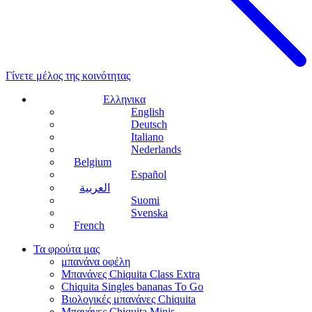
Γίνετε μέλος της κοινότητας
Ελληνικα
English
Deutsch
Italiano
Nederlands
Belgium
Español
العربية
Suomi
Svenska
French
Τα φρούτα μας
μπανάνα οφέλη
Μπανάνες Chiquita Class Extra
Chiquita Singles bananas To Go
Βιολογικές μπανάνες Chiquita
Μπανάνες Chiquita Minis