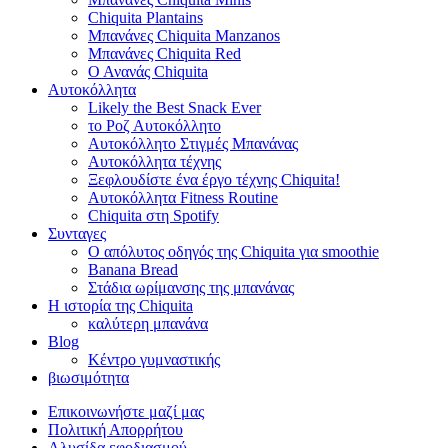
Chiquita Plantains
Μπανάνες Chiquita Manzanos
Μπανάνες Chiquita Red
Ο Ανανάς Chiquita
Αυτοκόλλητα
Likely the Best Snack Ever
το Ροζ Αυτοκόλλητο
Αυτοκόλλητο Στιγμές Μπανάνας
Αυτοκόλλητα τέχνης
Ξεφλουδίστε ένα έργο τέχνης Chiquita!
Αυτοκόλλητα Fitness Routine
Chiquita στη Spotify
Συνταγες
Ο απόλυτος οδηγός της Chiquita για smoothie
Banana Bread
Στάδια ωρίμανσης της μπανάνας
Η ιστορία της Chiquita
καλύτερη μπανάνα
Blog
Κέντρο γυμναστικής
βιωσιμότητα
Επικοινωνήστε μαζί μας
Πολιτική Απορρήτου
Αλυσίδα εφοδιασμού