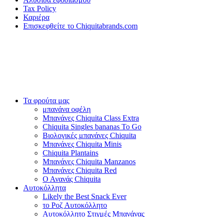
Tax Policy
Καριέρα
Επισκεφθείτε το Chiquitabrands.com
Τα φρούτα μας
μπανάνα οφέλη
Μπανάνες Chiquita Class Extra
Chiquita Singles bananas To Go
Βιολογικές μπανάνες Chiquita
Μπανάνες Chiquita Minis
Chiquita Plantains
Μπανάνες Chiquita Manzanos
Μπανάνες Chiquita Red
Ο Ανανάς Chiquita
Αυτοκόλλητα
Likely the Best Snack Ever
το Ροζ Αυτοκόλλητο
Αυτοκόλλητο Στιγμές Μπανάνας