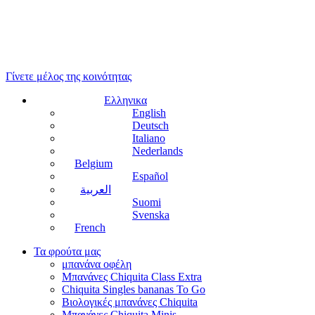
Γίνετε μέλος της κοινότητας
Ελληνικα
English
Deutsch
Italiano
Nederlands
Belgium
Español
العربية
Suomi
Svenska
French
Τα φρούτα μας
μπανάνα οφέλη
Μπανάνες Chiquita Class Extra
Chiquita Singles bananas To Go
Βιολογικές μπανάνες Chiquita
Μπανάνες Chiquita Minis