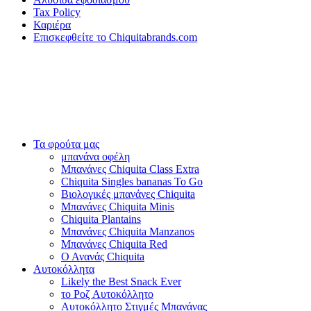
Tax Policy
Καριέρα
Επισκεφθείτε το Chiquitabrands.com
Τα φρούτα μας
μπανάνα οφέλη
Μπανάνες Chiquita Class Extra
Chiquita Singles bananas To Go
Βιολογικές μπανάνες Chiquita
Μπανάνες Chiquita Minis
Chiquita Plantains
Μπανάνες Chiquita Manzanos
Μπανάνες Chiquita Red
Ο Ανανάς Chiquita
Αυτοκόλλητα
Likely the Best Snack Ever
το Ροζ Αυτοκόλλητο
Αυτοκόλλητο Στιγμές Μπανάνας