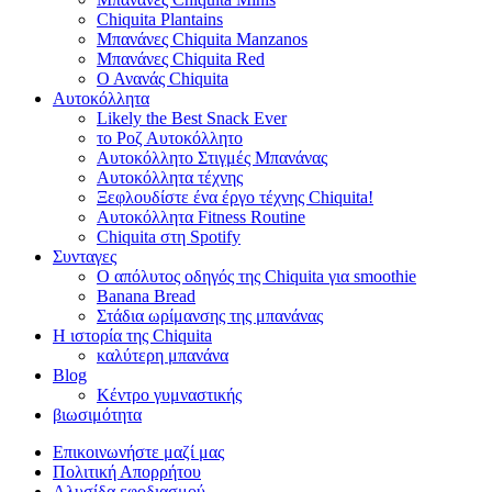
Chiquita Plantains
Μπανάνες Chiquita Manzanos
Μπανάνες Chiquita Red
Ο Ανανάς Chiquita
Αυτοκόλλητα
Likely the Best Snack Ever
το Ροζ Αυτοκόλλητο
Αυτοκόλλητο Στιγμές Μπανάνας
Αυτοκόλλητα τέχνης
Ξεφλουδίστε ένα έργο τέχνης Chiquita!
Αυτοκόλλητα Fitness Routine
Chiquita στη Spotify
Συνταγες
Ο απόλυτος οδηγός της Chiquita για smoothie
Banana Bread
Στάδια ωρίμανσης της μπανάνας
Η ιστορία της Chiquita
καλύτερη μπανάνα
Blog
Κέντρο γυμναστικής
βιωσιμότητα
Επικοινωνήστε μαζί μας
Πολιτική Απορρήτου
Αλυσίδα εφοδιασμού