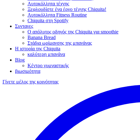
Αυτοκόλλητα τέχνης
Ξεφλουδίστε ένα έργο τέχνης Chiquita!
Αυτοκόλλητα Fitness Routine
Chiquita στη Spotify
Συνταγες
Ο απόλυτος οδηγός της Chiquita για smoothie
Banana Bread
Στάδια ωρίμανσης της μπανάνας
Η ιστορία της Chiquita
καλύτερη μπανάνα
Blog
Κέντρο γυμναστικής
βιωσιμότητα
Γίνετε μέλος της κοινότητας