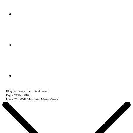
Chiquita Europe BV – Greek branch
Reg.n.135871501001
Pireos 78, 18346 Moschato, Athens, Greece