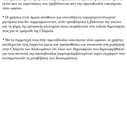
εκτός από τις περιπτώσεις που προβλέπονται από την πρωτοβουλία «ακούγεται
τόσο ωραία».
* Οι χρήστες είναι άμεσα υπεύθυνοι για οποιοδήποτε περιεχόμενο/στοιχεία/
μηνύματα που δεν συμμορφώνονται, είναι προσβλητικά ή βλάπτουν την εικόνα
και τη φήμη της εμπορικής επωνυμίας όπως εκφράζονται στις ειδικές δημιουργίες
τους για το τραγούδι της Chiquita.
* Με τη συμμετοχή τους στην πρωτοβουλία «ακούγεται τόσο ωραία», οι χρήστες
αποδέχονται τους παρόντες όρους και προϋποθέσεις και συναινούν στη χορήγηση
στην Chiquita των δικαιωμάτων επί όλων των δημιουργιών που δημιουργήθηκαν
για τους σκοπούς της πρωτοβουλίας (συμπεριλαμβανομένων τυχόν εγγράφων που
επισημοποιούν τη μεταβίβαση των δικαιωμάτων).