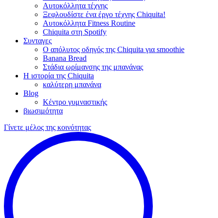
Αυτοκόλλητα τέχνης
Ξεφλουδίστε ένα έργο τέχνης Chiquita!
Αυτοκόλλητα Fitness Routine
Chiquita στη Spotify
Συνταγες
Ο απόλυτος οδηγός της Chiquita για smoothie
Banana Bread
Στάδια ωρίμανσης της μπανάνας
Η ιστορία της Chiquita
καλύτερη μπανάνα
Blog
Κέντρο γυμναστικής
βιωσιμότητα
Γίνετε μέλος της κοινότητας