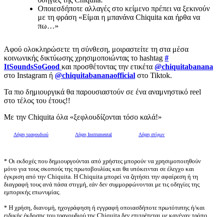
Οποιεσδήποτε αλλαγές στο κείμενο πρέπει να ξεκινούν
με τη φράση «Είμαι η μπανάνα Chiquita και ήρθα να
πω…»
Αφού ολοκληρώσετε τη σύνθεση, μοιραστείτε τη στα μέσα
κοινωνικής δικτύωσης χρησιμοποιώντας το hashtag
#
ItSoundsSoGood
και προσθέτοντας την ετικέτα
@chiquitabanana
στο Instagram ή
@chiquitabananaofficial
στο Tiktok.
Τα πιο δημιουργικά θα παρουσιαστούν σε ένα αναμνηστικό reel
στο τέλος του έτους!!
Με την Chiquita όλα «ξεφλουδίζονται τόσο καλά!»
Λήψη τραγουδιού
Λήψη Instrumental
Λήψη στίχων
* Οι εκδοχές που δημιουργούνται από χρήστες μπορούν να χρησιμοποιηθούν
μόνο για τους σκοπούς της πρωτοβουλίας και θα υπόκεινται σε έλεγχο και
έγκριση από την Chiquita. Η Chiquita μπορεί να ζητήσει την αφαίρεση ή τη
διαγραφή τους ανά πάσα στιγμή, εάν δεν συμμορφώνονται με τις οδηγίες της
εμπορικής επωνυμίας.
* Η χρήση, διανομή, ηχογράφηση ή εγγραφή οποιασδήποτε πρωτότυπης ή/και
ειδικής έκδοσης του τραγουδιού της Chiquita δεν επιτρέπεται με κανέναν τρόπο,