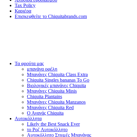
Tax Policy
Καριέρα
Επισκεφθείτε το Chiquitabrands.com
Τα φρούτα μας
μπανάνα οφέλη
Μπανάνες Chiquita Class Extra
Chiquita Singles bananas To Go
Βιολογικές μπανάνες Chiquita
Μπανάνες Chiquita Minis
Chiquita Plantains
Μπανάνες Chiquita Manzanos
Μπανάνες Chiquita Red
Ο Ανανάς Chiquita
Αυτοκόλλητα
Likely the Best Snack Ever
το Ροζ Αυτοκόλλητο
Αυτοκόλλητο Στιγμές Μπανάνας