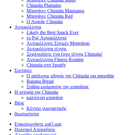
Chiquita Plantains
Μπανάνες Chiquita Manzanos
Μπανάνες Chiquita Red
Ο Ανανάς Chiquita
Αυτοκόλλητα
Likely the Best Snack Ever
το Ροζ Αυτοκόλλητο
Αυτοκόλλητο Στιγμές Μπανάνας
Αυτοκόλλητα τέχνης
Ξεφλουδίστε ένα έργο τέχνης Chiquita!
Αυτοκόλλητα Fitness Routine
Chiquita στη Spotify
Συνταγες
Ο απόλυτος οδηγός της Chiquita για smoothie
Banana Bread
Στάδια ωρίμανσης της μπανάνας
Η ιστορία της Chiquita
καλύτερη μπανάνα
Blog
Κέντρο γυμναστικής
βιωσιμότητα
Επικοινωνήστε μαζί μας
Πολιτική Απορρήτου
Αλυσίδα εφοδιασμού