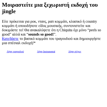
Μοιραστείτε μια ξεχωριστή εκδοχή του
jingle
Είτε πρόκειται για ροκ, ντανς, ραπ κομμάτι, κλασικό ή country
κομμάτι ή οποιοδήποτε είδος μουσικής, συντονιστείτε και
δοκιμάστε το! Θα ανακαλύψετε ότι η Chiquita όχι μόνο “peels so
good” αλλά και “
sounds so good!
”.
Κατεβάστε
το βασικό κομμάτι του τραγουδιού και δημιουργήστε
μια σπέσιαλ εκδοχή!*
Λήψη τραγουδιού
Λήψη Instrumental
Λήψη στίχων