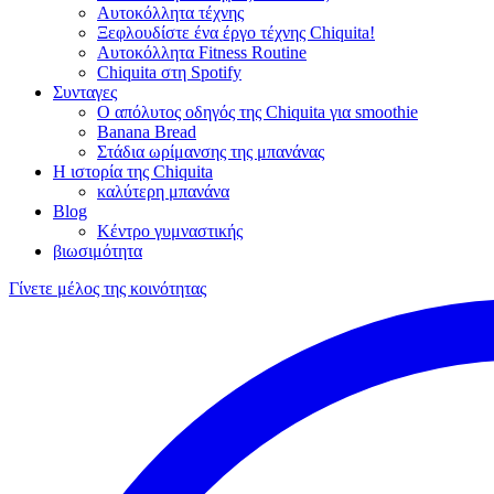
Αυτοκόλλητα τέχνης
Ξεφλουδίστε ένα έργο τέχνης Chiquita!
Αυτοκόλλητα Fitness Routine
Chiquita στη Spotify
Συνταγες
Ο απόλυτος οδηγός της Chiquita για smoothie
Banana Bread
Στάδια ωρίμανσης της μπανάνας
Η ιστορία της Chiquita
καλύτερη μπανάνα
Blog
Κέντρο γυμναστικής
βιωσιμότητα
Γίνετε μέλος της κοινότητας