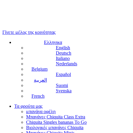
Γίνετε μέλος της κοινότητας
Ελληνικα
English
Deutsch
Italiano
Nederlands
Belgium
Español
العربية
Suomi
Svenska
French
Τα φρούτα μας
μπανάνα οφέλη
Μπανάνες Chiquita Class Extra
Chiquita Singles bananas To Go
Βιολογικές μπανάνες Chiquita
Μπανάνες Chiquita Minis