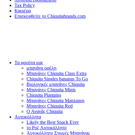
Tax Policy
Καριέρα
Επισκεφθείτε το Chiquitabrands.com
Τα φρούτα μας
μπανάνα οφέλη
Μπανάνες Chiquita Class Extra
Chiquita Singles bananas To Go
Βιολογικές μπανάνες Chiquita
Μπανάνες Chiquita Minis
Chiquita Plantains
Μπανάνες Chiquita Manzanos
Μπανάνες Chiquita Red
Ο Ανανάς Chiquita
Αυτοκόλλητα
Likely the Best Snack Ever
το Ροζ Αυτοκόλλητο
Αυτοκόλλητο Στιγμές Μπανάνας