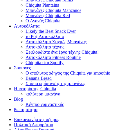
Chiquita Plantains
Μπανάνες Chiquita Manzanos
Μπανάνες Chiquita Red
Ο Ανανάς Chiquita
Αυτοκόλλητα
Likely the Best Snack Ever
το Ροζ Αυτοκόλλητο
Αυτοκόλλητο Στιγμές Μπανάνας
Αυτοκόλλητα τέχνης
Ξεφλουδίστε ένα έργο τέχνης Chiquita!
Αυτοκόλλητα Fitness Routine
Chiquita στη Spotify
Συνταγες
Ο απόλυτος οδηγός της Chiquita για smoothie
Banana Bread
Στάδια ωρίμανσης της μπανάνας
Η ιστορία της Chiquita
καλύτερη μπανάνα
Blog
Κέντρο γυμναστικής
βιωσιμότητα
Επικοινωνήστε μαζί μας
Πολιτική Απορρήτου
Αλυσίδα εφοδιασμού