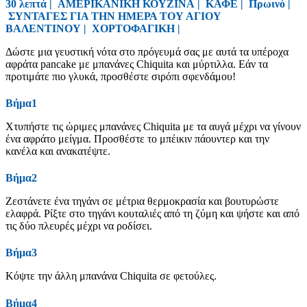
30 λεπτά |
ΑΜΕΡΙΚΑΝΙΚΗ ΚΟΥΖΙΝΑ
|
ΚΑΦΕ
|
Πρωινό
|
ΣΥΝΤΑΓΕΣ ΓΙΑ ΤΗΝ ΗΜΕΡΑ ΤΟΥ ΑΓΙΟΥ
ΒΑΛΕΝΤΙΝΟΥ
|
ΧΟΡΤΟΦΑΓΙΚΗ
|
Δώστε μια γευστική νότα στο πρόγευμά σας με αυτά τα υπέροχα
αφράτα pancake με μπανάνες Chiquita και μύρτιλλα. Εάν τα
προτιμάτε πιο γλυκά, προσθέστε σιρόπι σφενδάμου!
Βήμα1
Χτυπήστε τις ώριμες μπανάνες Chiquita με τα αυγά μέχρι να γίνουν
ένα αφράτο μείγμα. Προσθέστε το μπέικιν πάουντερ και την
κανέλα και ανακατέψτε.
Βήμα2
Ζεστάνετε ένα τηγάνι σε μέτρια θερμοκρασία και βουτυρώστε
ελαφρά. Ρίξτε στο τηγάνι κουταλιές από τη ζύμη και ψήστε και από
τις δύο πλευρές μέχρι να ροδίσει.
Βήμα3
Κόψτε την άλλη μπανάνα Chiquita σε φετούλες.
Βήμα4