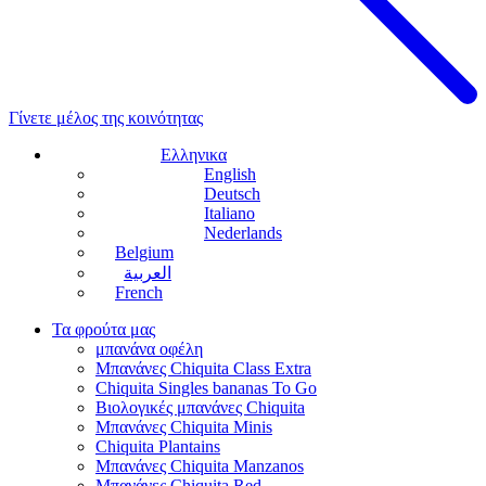
Γίνετε μέλος της κοινότητας
Ελληνικα
English
Deutsch
Italiano
Nederlands
Belgium
العربية
French
Τα φρούτα μας
μπανάνα οφέλη
Μπανάνες Chiquita Class Extra
Chiquita Singles bananas To Go
Βιολογικές μπανάνες Chiquita
Μπανάνες Chiquita Minis
Chiquita Plantains
Μπανάνες Chiquita Manzanos
Μπανάνες Chiquita Red