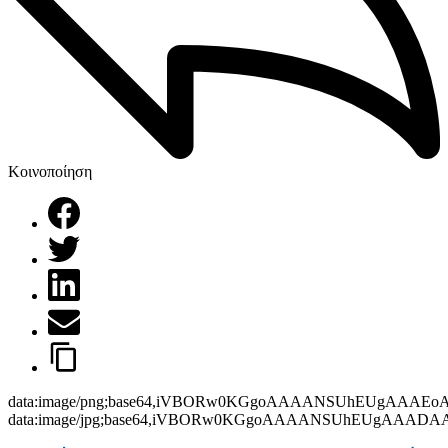
Κοινοποίηση
data:image/png;base64,iVBORw0KGgoAAAANSUhEUgAAAEo
data:image/jpg;base64,iVBORw0KGgoAAAANSUhEUgAAAD