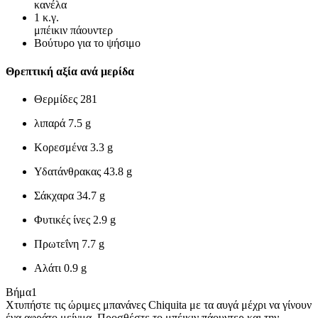
κανέλα
1
κ.γ.
μπέικιν πάουντερ
Bούτυρο για το ψήσιμο
Θρεπτική αξία ανά μερίδα
Θερμίδες
281
λιπαρά
7.5 g
Κορεσμένα
3.3 g
Υδατάνθρακας
43.8 g
Σάκχαρα
34.7 g
Φυτικές ίνες
2.9 g
Πρωτεΐνη
7.7 g
Αλάτι
0.9 g
Βήμα
1
Χτυπήστε τις ώριμες μπανάνες Chiquita με τα αυγά μέχρι να γίνουν
ένα αφράτο μείγμα. Προσθέστε το μπέικιν πάουντερ και την