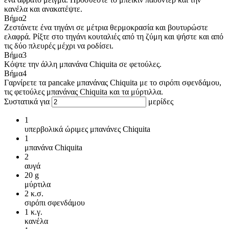
κανέλα και ανακατέψτε.
Βήμα
2
Ζεστάνετε ένα τηγάνι σε μέτρια θερμοκρασία και βουτυρώστε
ελαφρά. Ρίξτε στο τηγάνι κουταλιές από τη ζύμη και ψήστε και από
τις δύο πλευρές μέχρι να ροδίσει.
Βήμα
3
Κόψτε την άλλη μπανάνα Chiquita σε φετούλες.
Βήμα
4
Γαρνίρετε τα pancake μπανάνας Chiquita με το σιρόπι σφενδάμου,
τις φετούλες μπανάνας Chiquita και τα μύρτιλλα.
Συστατικά για
μερίδες
1
υπερβολικά ώριμες μπανάνες Chiquita
1
μπανάνα Chiquita
2
αυγά
20
g
μύρτιλα
2
κ.σ.
σιρόπι σφενδάμου
1
κ.γ.
κανέλα