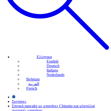
Ελληνικα
English
Deutsch
Italiano
Nederlands
Belgium
العربية
French
Συνταγες
Σπιτικά pancake με μπανάνες Chiquita και μύρτιλλα|
συνταγές μπανάνας