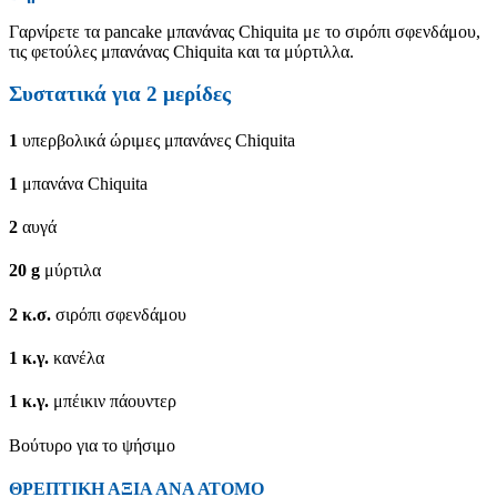
Γαρνίρετε τα pancake μπανάνας Chiquita με το σιρόπι σφενδάμου,
τις φετούλες μπανάνας Chiquita και τα μύρτιλλα.
Συστατικά για
2
μερίδες
1
υπερβολικά ώριμες μπανάνες Chiquita
1
μπανάνα Chiquita
2
αυγά
20
g
μύρτιλα
2
κ.σ.
σιρόπι σφενδάμου
1
κ.γ.
κανέλα
1
κ.γ.
μπέικιν πάουντερ
Bούτυρο για το ψήσιμο
ΘΡΕΠΤΙΚΗ ΑΞΙΑ ΑΝΑ ΑΤΟΜΟ