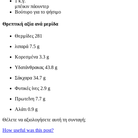
1
κ.γ.
μπέικιν πάουντερ
Bούτυρο για το ψήσιμο
Θρεπτική αξία ανά μερίδα
Θερμίδες
281
λιπαρά
7.5 g
Κορεσμένα
3.3 g
Υδατάνθρακας
43.8 g
Σάκχαρα
34.7 g
Φυτικές ίνες
2.9 g
Πρωτεΐνη
7.7 g
Αλάτι
0.9 g
Θέλετε να αξιολογήσετε αυτή τη συνταγή;
How useful was this post?