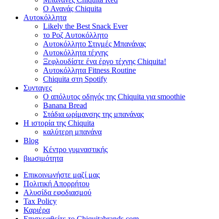
Ο Ανανάς Chiquita
Αυτοκόλλητα
Likely the Best Snack Ever
το Ροζ Αυτοκόλλητο
Αυτοκόλλητο Στιγμές Μπανάνας
Αυτοκόλλητα τέχνης
Ξεφλουδίστε ένα έργο τέχνης Chiquita!
Αυτοκόλλητα Fitness Routine
Chiquita στη Spotify
Συνταγες
Ο απόλυτος οδηγός της Chiquita για smoothie
Banana Bread
Στάδια ωρίμανσης της μπανάνας
Η ιστορία της Chiquita
καλύτερη μπανάνα
Blog
Κέντρο γυμναστικής
βιωσιμότητα
Επικοινωνήστε μαζί μας
Πολιτική Απορρήτου
Αλυσίδα εφοδιασμού
Tax Policy
Καριέρα
Επισκεφθείτε το Chiquitabrands.com