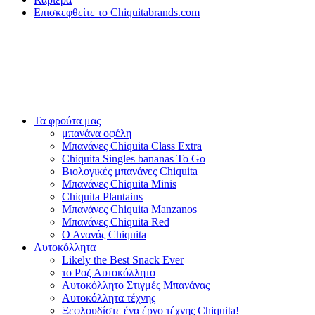
Επισκεφθείτε το Chiquitabrands.com
Τα φρούτα μας
μπανάνα οφέλη
Μπανάνες Chiquita Class Extra
Chiquita Singles bananas To Go
Βιολογικές μπανάνες Chiquita
Μπανάνες Chiquita Minis
Chiquita Plantains
Μπανάνες Chiquita Manzanos
Μπανάνες Chiquita Red
Ο Ανανάς Chiquita
Αυτοκόλλητα
Likely the Best Snack Ever
το Ροζ Αυτοκόλλητο
Αυτοκόλλητο Στιγμές Μπανάνας
Αυτοκόλλητα τέχνης
Ξεφλουδίστε ένα έργο τέχνης Chiquita!