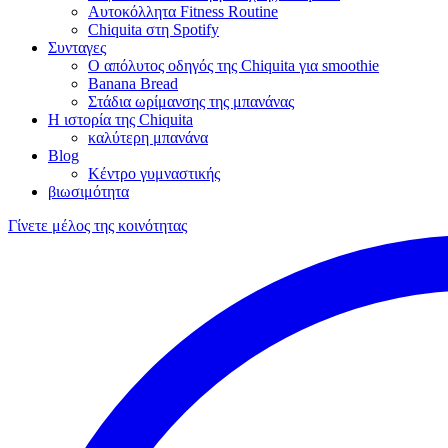
Αυτοκόλλητα Fitness Routine
Chiquita στη Spotify
Συνταγες
Ο απόλυτος οδηγός της Chiquita για smoothie
Banana Bread
Στάδια ωρίμανσης της μπανάνας
Η ιστορία της Chiquita
καλύτερη μπανάνα
Blog
Κέντρο γυμναστικής
βιωσιμότητα
Γίνετε μέλος της κοινότητας