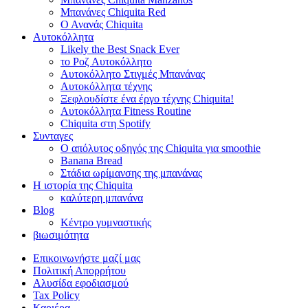
Μπανάνες Chiquita Red
Ο Ανανάς Chiquita
Αυτοκόλλητα
Likely the Best Snack Ever
το Ροζ Αυτοκόλλητο
Αυτοκόλλητο Στιγμές Μπανάνας
Αυτοκόλλητα τέχνης
Ξεφλουδίστε ένα έργο τέχνης Chiquita!
Αυτοκόλλητα Fitness Routine
Chiquita στη Spotify
Συνταγες
Ο απόλυτος οδηγός της Chiquita για smoothie
Banana Bread
Στάδια ωρίμανσης της μπανάνας
Η ιστορία της Chiquita
καλύτερη μπανάνα
Blog
Κέντρο γυμναστικής
βιωσιμότητα
Επικοινωνήστε μαζί μας
Πολιτική Απορρήτου
Αλυσίδα εφοδιασμού
Tax Policy
Καριέρα