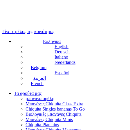
Γίνετε μέλος της κοινότητας
Ελληνικα
English
Deutsch
Italiano
Nederlands
Belgium
Español
العربية
French
Τα φρούτα μας
μπανάνα οφέλη
Μπανάνες Chiquita Class Extra
Chiquita Singles bananas To Go
Βιολογικές μπανάνες Chiquita
Μπανάνες Chiquita Minis
Chiquita Plantains
Μπανάνες Chiquita Manzanos