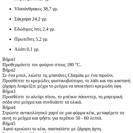
Υδατάνθρακες
38,7 γρ.
Σάκχαρα
24,2 γρ.
Εδώδιμες ίνες
2,4 γρ.
Πρωτεΐνες
5,2 γρ.
Αλάτι
0,1 γρ.
Βήμα
1
Προθερμάνετε τον φούρνο στους 180 °C.
Βήμα
2
Σε ένα μπολ, λιώστε τις μπανάνες Chiquita με ένα πιρούνι.
Προσθέστε το κρεμώδες φυστικοβούτυρο, το λάδι και την καστανή
ζάχαρη Αναμείξτε μέχρι το μείγμα να αποκτήσει κρεμώδη ύφη
Βήμα
3
Προσθέστε το αλεύρι σίτου, το μπέικιν πάουντερ, τη μαγειρική
σόδα στο μείγμα και συνδυάστε τα υλικά.
Βήμα
4
Στρώστε αντικολλητικό χαρτί σε μια φόρμα κέικ, μεταφέρετε σε
αυτή το μείγμα και ψήστε για περίπου 50 - 60 λεπτά.
Βήμα
5
Αφού κρυώσει το κέικ, πασπαλίστε με ζάχαρη άχνη.