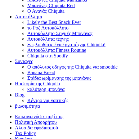
Μπανάνες Chiquita Red
Ο Ανανάς Chiquita
Αυτοκόλλητα
Likely the Best Snack Ever
το Ροζ Αυτοκόλλητο
Αυτοκόλλητο Στιγμές Μπανάνας
Αυτοκόλλητα τέχνης
Ξεφλουδίστε ένα έργο τέχνης Chiquita!
Αυτοκόλλητα Fitness Routine
Chiquita στη Spotify
Συνταγες
Ο απόλυτος οδηγός της Chiquita για smoothie
Banana Bread
Στάδια ωρίμανσης της μπανάνας
Η ιστορία της Chiquita
καλύτερη μπανάνα
Blog
Κέντρο γυμναστικής
βιωσιμότητα
Επικοινωνήστε μαζί μας
Πολιτική Απορρήτου
Αλυσίδα εφοδιασμού
Tax Policy
Καριέρα