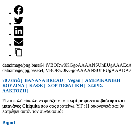
data:image/png;base64,iVBORw0KGgoAAAANSUhEUgAAAEo
data:image/jpg;base64,iVBORw0KGgoAAAANSUhEUgAAAD
70 λεπτά |
BANANA BREAD
|
Vegan
|
ΑΜΕΡΙΚΑΝΙΚΗ
ΚΟΥΖΙΝΑ
|
ΚΑΦΕ
|
ΧΟΡΤΟΦΑΓΙΚΗ
|
ΧΩΡΙΣ
ΛΑΚΤΟΖΗ
|
Είναι πολύ εύκολο να φτιάξετε το
ψωμί με φυστικοβούτυρο και
μπανάνες Chiquita
που σας προτείνω. Υ.Γ.: Η οικογένειά σας θα
λατρέψει αυτόν τον συνδυασμό!
Βήμα1