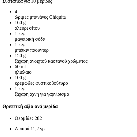
Συστατικά για 10 μερίδες
4
ώριμες μπανάνες Chiquita
160
g
αλεύρι σίτου
1
κ.γ.
μαγειρική σόδα
1
κ.γ.
μπέικιν πάουντερ
150
g
ζάχαρη ανοιχτού καστανού χρώματος
60
ml
ηλιέλαιο
100
g
κρεμώδες φυστικοβούτυρο
1
κ.γ.
ζάχαρη άχνη για γαρνίρισμα
Θρεπτική αξία ανά μερίδα
Θερμίδες
282
Λιπαρά
11,2 γρ.