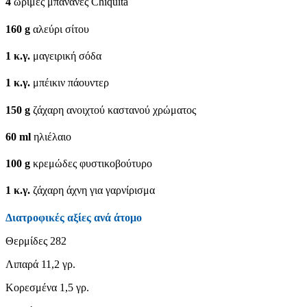
4
ώριμες μπανάνες Chiquita
160
g
αλεύρι σίτου
1
κ.γ.
μαγειρική σόδα
1
κ.γ.
μπέικιν πάουντερ
150
g
ζάχαρη ανοιχτού καστανού χρώματος
60
ml
ηλιέλαιο
100
g
κρεμώδες φυστικοβούτυρο
1
κ.γ.
ζάχαρη άχνη για γαρνίρισμα
Διατροφικές αξίες ανά άτομο
Θερμίδες
282
Λιπαρά
11,2 γρ.
Κορεσμένα
1,5 γρ.