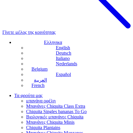
Γίνετε μέλος της κοινότητας
Ελληνικα
English
Deutsch
Italiano
Nederlands
Belgium
Español
العربية
French
Τα φρούτα μας
μπανάνα οφέλη
Μπανάνες Chiquita Class Extra
Chiquita Singles bananas To Go
Βιολογικές μπανάνες Chiquita
Μπανάνες Chiquita Minis
Chiquita Plantains
Μπανάνες Chiquita Manzanos