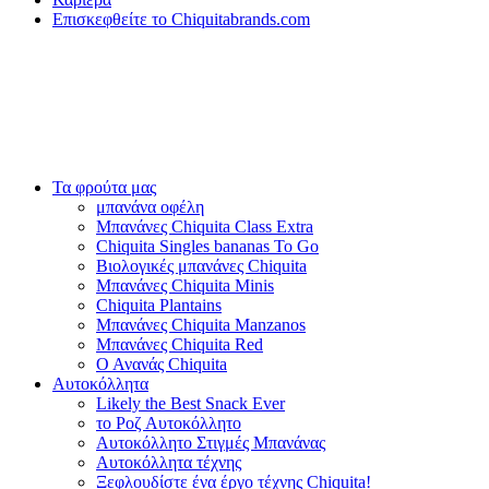
Επισκεφθείτε το Chiquitabrands.com
Τα φρούτα μας
μπανάνα οφέλη
Μπανάνες Chiquita Class Extra
Chiquita Singles bananas To Go
Βιολογικές μπανάνες Chiquita
Μπανάνες Chiquita Minis
Chiquita Plantains
Μπανάνες Chiquita Manzanos
Μπανάνες Chiquita Red
Ο Ανανάς Chiquita
Αυτοκόλλητα
Likely the Best Snack Ever
το Ροζ Αυτοκόλλητο
Αυτοκόλλητο Στιγμές Μπανάνας
Αυτοκόλλητα τέχνης
Ξεφλουδίστε ένα έργο τέχνης Chiquita!