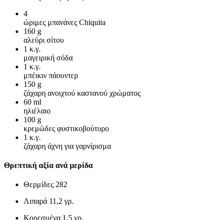
4
ώριμες μπανάνες Chiquita
160
g
αλεύρι σίτου
1
κ.γ.
μαγειρική σόδα
1
κ.γ.
μπέικιν πάουντερ
150
g
ζάχαρη ανοιχτού καστανού χρώματος
60
ml
ηλιέλαιο
100
g
κρεμώδες φυστικοβούτυρο
1
κ.γ.
ζάχαρη άχνη για γαρνίρισμα
Θρεπτική αξία ανά μερίδα
Θερμίδες
282
Λιπαρά
11,2 γρ.
Κορεσμένα
1,5 γρ.