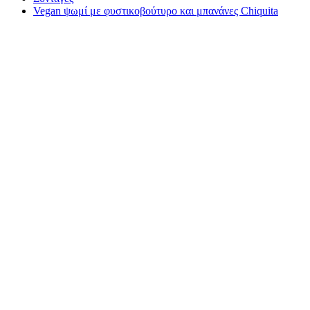
Vegan ψωμί με φυστικοβούτυρο και μπανάνες Chiquita