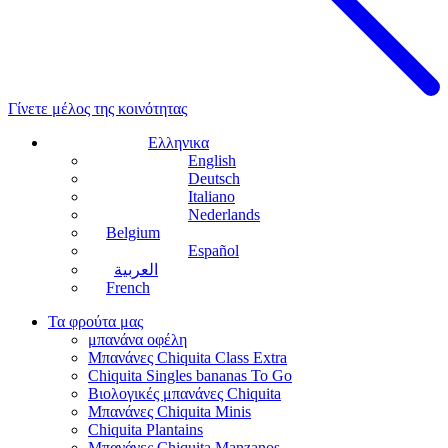
Γίνετε μέλος της κοινότητας
Ελληνικα
English
Deutsch
Italiano
Nederlands
Belgium
Español
العربية
French
Τα φρούτα μας
μπανάνα οφέλη
Μπανάνες Chiquita Class Extra
Chiquita Singles bananas To Go
Βιολογικές μπανάνες Chiquita
Μπανάνες Chiquita Minis
Chiquita Plantains
Μπανάνες Chiquita Manzanos