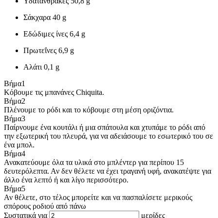
Υδατάνθρακες
50,8 g
Σάκχαρα
40 g
Εδώδιμες ίνες
6,4 g
Πρωτεΐνες
6,9 g
Αλάτι
0,1 g
Βήμα
1
Κόβουμε τις μπανάνες Chiquita.
Βήμα
2
Πλένουμε το ρόδι και το κόβουμε στη μέση οριζόντια.
Βήμα
3
Παίρνουμε ένα κουτάλι ή μια σπάτουλα και χτυπάμε το ρόδι από
την εξωτερική του πλευρά, για να αδειάσουμε το εσωτερικό του σε
ένα μπολ.
Βήμα
4
Ανακατεύουμε όλα τα υλικά στο μπλέντερ για περίπου 15
δευτερόλεπτα. Αν δεν θέλετε να έχει τραγανή υφή, ανακατέψτε για
άλλο ένα λεπτό ή και λίγο περισσότερο.
Βήμα
5
Αν θέλετε, στο τέλος μπορείτε και να πασπαλίσετε μερικούς
σπόρους ροδιού από πάνω
Συστατικά για
μερίδες