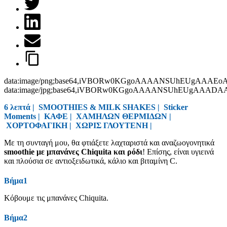
data:image/png;base64,iVBORw0KGgoAAAANSUhEUgAAAEo
data:image/jpg;base64,iVBORw0KGgoAAAANSUhEUgAAAD
6 λεπτά |
SMOOTHIES & MILK SHAKES
|
Sticker
Moments
|
ΚΑΦΕ
|
ΧΑΜΗΛΩΝ ΘΕΡΜΙΔΩΝ
|
ΧΟΡΤΟΦΑΓΙΚΗ
|
ΧΩΡΙΣ ΓΛΟΥΤΕΝΗ
|
Με τη συνταγή μου, θα φτιάξετε λαχταριστά και αναζωογονητικά
smoothie με μπανάνες Chiquita και ρόδι
! Επίσης, είναι υγιεινά
και πλούσια σε αντιοξειδωτικά, κάλιο και βιταμίνη C.
Βήμα1
Κόβουμε τις μπανάνες Chiquita.
Βήμα2