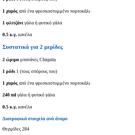
1
χυμός
από ένα φρεσκοστυμμένο πορτοκάλι
1
φλιτζάνι
γάλα ή φυτικό γάλα
0.5
κ.γ.
κανέλα
Συστατικά για
2
μερίδες
2
ώριμο
μπανάνες Chiquita
1
ρόδι
1 (τους σπόρους του)
1
χυμός
από ένα φρεσκοστυμμένο πορτοκάλι
240
ml
γάλα ή φυτικό γάλα
0.5
κ.γ.
κανέλα
Διατροφικά στοιχεία ανά άτομο
Θερμίδες
284