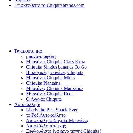
Επισκεφθείτε το Chiquitabrands.com
Τα φρούτα μας
μπανάνα οφέλη
Μπανάνες Chiquita Class Extra
Chiquita Singles bananas To Go
Βιολογικές μπανάνες Chiquita
Μπανάνες Chiquita Minis
Chiquita Plantains
Μπανάνες Chiquita Manzanos
Μπανάνες Chiquita Red
Ο Ανανάς Chiquita
Αυτοκόλλητα
Likely the Best Snack Ever
το Ροζ Αυτοκόλλητο
Αυτοκόλλητο Στιγμές Μπανάνας
Αυτοκόλλητα τέχνης
Ξεφλουδίστε ένα έργο τέχνης Chiquita!