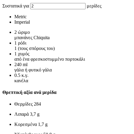
Συστατικά για
μερίδες
Metric
Imperial
2
ώριμο
μπανάνες Chiquita
1
ρόδι
1 (τους σπόρους του)
1
χυμός
από ένα φρεσκοστυμμένο πορτοκάλι
240
ml
γάλα ή φυτικό γάλα
0.5
κ.γ.
κανέλα
Θρεπτική αξία ανά μερίδα
Θερμίδες
284
Λιπαρά
3,7 g
Κορεσμένα
1,7 g