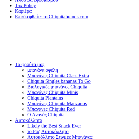
Tax Policy
Καριέρα
Επισκεφθείτε το Chiquitabrands.com
Τα φρούτα μας
μπανάνα οφέλη
Μπανάνες Chiquita Class Extra
Chiquita Singles bananas To Go
Βιολογικές μπανάνες Chiquita
Μπανάνες Chiquita Minis
Chiquita Plantains
Μπανάνες Chiquita Manzanos
Μπανάνες Chiquita Red
Ο Ανανάς Chiquita
Αυτοκόλλητα
Likely the Best Snack Ever
το Ροζ Αυτοκόλλητο
Αυτοκόλλητο Στιγμές Μπανάνας