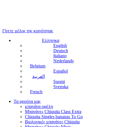
Γίνετε μέλος της κοινότητας
Ελληνικα
English
Deutsch
Italiano
Nederlands
Belgium
Español
العربية
Suomi
Svenska
French
Τα φρούτα μας
μπανάνα οφέλη
Μπανάνες Chiquita Class Extra
Chiquita Singles bananas To Go
Βιολογικές μπανάνες Chiquita
Μπανάνες Chiquita Minis