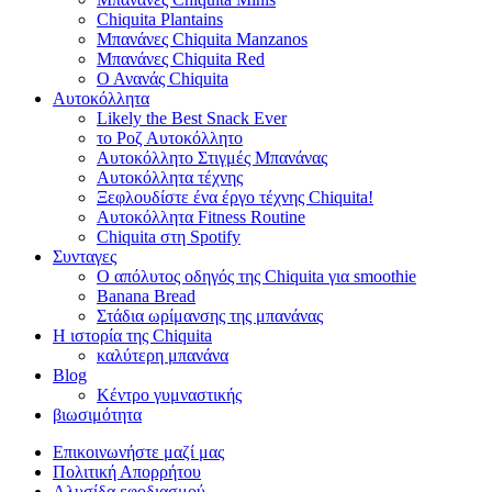
Chiquita Plantains
Μπανάνες Chiquita Manzanos
Μπανάνες Chiquita Red
Ο Ανανάς Chiquita
Αυτοκόλλητα
Likely the Best Snack Ever
το Ροζ Αυτοκόλλητο
Αυτοκόλλητο Στιγμές Μπανάνας
Αυτοκόλλητα τέχνης
Ξεφλουδίστε ένα έργο τέχνης Chiquita!
Αυτοκόλλητα Fitness Routine
Chiquita στη Spotify
Συνταγες
Ο απόλυτος οδηγός της Chiquita για smoothie
Banana Bread
Στάδια ωρίμανσης της μπανάνας
Η ιστορία της Chiquita
καλύτερη μπανάνα
Blog
Κέντρο γυμναστικής
βιωσιμότητα
Επικοινωνήστε μαζί μας
Πολιτική Απορρήτου
Αλυσίδα εφοδιασμού