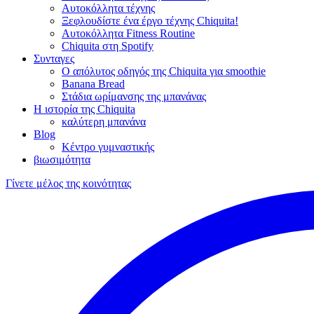
Αυτοκόλλητα τέχνης
Ξεφλουδίστε ένα έργο τέχνης Chiquita!
Αυτοκόλλητα Fitness Routine
Chiquita στη Spotify
Συνταγες
Ο απόλυτος οδηγός της Chiquita για smoothie
Banana Bread
Στάδια ωρίμανσης της μπανάνας
Η ιστορία της Chiquita
καλύτερη μπανάνα
Blog
Κέντρο γυμναστικής
βιωσιμότητα
Γίνετε μέλος της κοινότητας