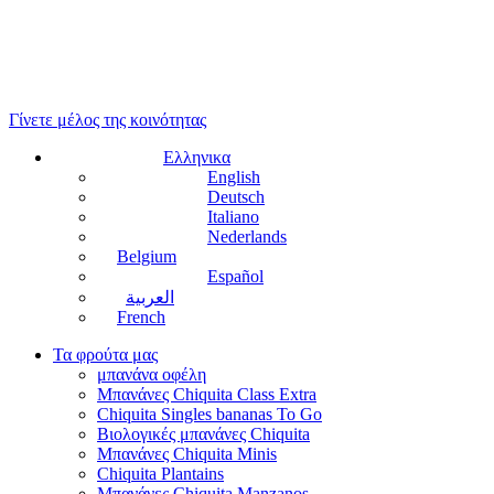
Γίνετε μέλος της κοινότητας
Ελληνικα
English
Deutsch
Italiano
Nederlands
Belgium
Español
العربية
French
Τα φρούτα μας
μπανάνα οφέλη
Μπανάνες Chiquita Class Extra
Chiquita Singles bananas To Go
Βιολογικές μπανάνες Chiquita
Μπανάνες Chiquita Minis
Chiquita Plantains
Μπανάνες Chiquita Manzanos