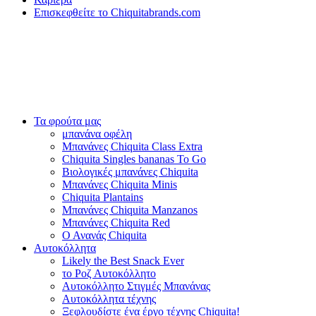
Επισκεφθείτε το Chiquitabrands.com
Τα φρούτα μας
μπανάνα οφέλη
Μπανάνες Chiquita Class Extra
Chiquita Singles bananas To Go
Βιολογικές μπανάνες Chiquita
Μπανάνες Chiquita Minis
Chiquita Plantains
Μπανάνες Chiquita Manzanos
Μπανάνες Chiquita Red
Ο Ανανάς Chiquita
Αυτοκόλλητα
Likely the Best Snack Ever
το Ροζ Αυτοκόλλητο
Αυτοκόλλητο Στιγμές Μπανάνας
Αυτοκόλλητα τέχνης
Ξεφλουδίστε ένα έργο τέχνης Chiquita!