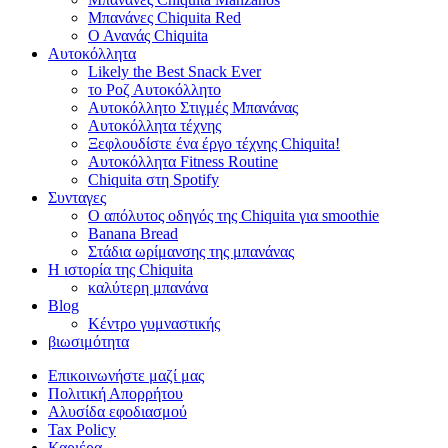
Μπανάνες Chiquita Red
Ο Ανανάς Chiquita
Αυτοκόλλητα
Likely the Best Snack Ever
το Ροζ Αυτοκόλλητο
Αυτοκόλλητο Στιγμές Μπανάνας
Αυτοκόλλητα τέχνης
Ξεφλουδίστε ένα έργο τέχνης Chiquita!
Αυτοκόλλητα Fitness Routine
Chiquita στη Spotify
Συνταγες
Ο απόλυτος οδηγός της Chiquita για smoothie
Banana Bread
Στάδια ωρίμανσης της μπανάνας
Η ιστορία της Chiquita
καλύτερη μπανάνα
Blog
Κέντρο γυμναστικής
βιωσιμότητα
Επικοινωνήστε μαζί μας
Πολιτική Απορρήτου
Αλυσίδα εφοδιασμού
Tax Policy
Καριέρα