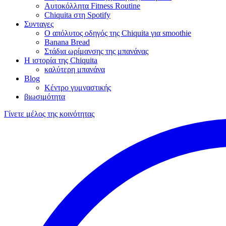
Αυτοκόλλητα Fitness Routine
Chiquita στη Spotify
Συνταγες
Ο απόλυτος οδηγός της Chiquita για smoothie
Banana Bread
Στάδια ωρίμανσης της μπανάνας
Η ιστορία της Chiquita
καλύτερη μπανάνα
Blog
Κέντρο γυμναστικής
βιωσιμότητα
Γίνετε μέλος της κοινότητας