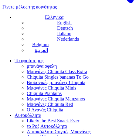
Γίνετε μέλος της κοινότητας
Ελληνικα
English
Deutsch
Italiano
Nederlands
Belgium
العربية
Τα φρούτα μας
μπανάνα οφέλη
Μπανάνες Chiquita Class Extra
Chiquita Singles bananas To Go
Βιολογικές μπανάνες Chiquita
Μπανάνες Chiquita Minis
Chiquita Plantains
Μπανάνες Chiquita Manzanos
Μπανάνες Chiquita Red
Ο Ανανάς Chiquita
Αυτοκόλλητα
Likely the Best Snack Ever
το Ροζ Αυτοκόλλητο
Αυτοκόλλητο Στιγμές Μπανάνας