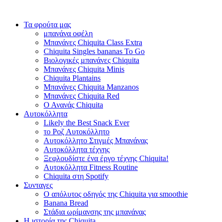
Τα φρούτα μας
μπανάνα οφέλη
Μπανάνες Chiquita Class Extra
Chiquita Singles bananas To Go
Βιολογικές μπανάνες Chiquita
Μπανάνες Chiquita Minis
Chiquita Plantains
Μπανάνες Chiquita Manzanos
Μπανάνες Chiquita Red
Ο Ανανάς Chiquita
Αυτοκόλλητα
Likely the Best Snack Ever
το Ροζ Αυτοκόλλητο
Αυτοκόλλητο Στιγμές Μπανάνας
Αυτοκόλλητα τέχνης
Ξεφλουδίστε ένα έργο τέχνης Chiquita!
Αυτοκόλλητα Fitness Routine
Chiquita στη Spotify
Συνταγες
Ο απόλυτος οδηγός της Chiquita για smoothie
Banana Bread
Στάδια ωρίμανσης της μπανάνας
Η ιστορία της Chiquita