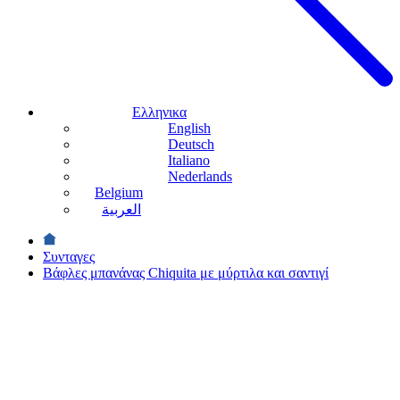
Ελληνικα
English
Deutsch
Italiano
Nederlands
Belgium
العربية
Συνταγες
Βάφλες μπανάνας Chiquita με μύρτιλα και σαντιγί