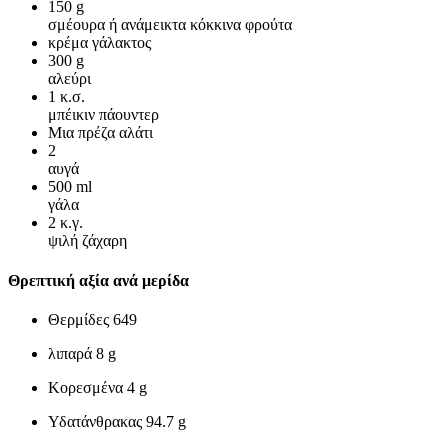
150
g
σμέουρα ή ανάμεικτα κόκκινα φρούτα
κρέμα γάλακτος
300
g
αλεύρι
1
κ.σ.
μπέικιν πάουντερ
Μια πρέζα αλάτι
2
αυγά
500
ml
γάλα
2
κ.γ.
ψιλή ζάχαρη
Θρεπτική αξία ανά μερίδα
Θερμίδες
649
λιπαρά
8 g
Κορεσμένα
4 g
Υδατάνθρακας
94.7 g