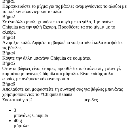
Βήμα
1
Παρασκευάστε το μίγμα για τις βάφλες αναμιγνύοντας το αλεύρι με
το μπέικιν πάουντερ και το αλάτι.
Βήμα
2
Σε ένα άλλο μπολ, χτυπήστε τα αυγά με το γάλα, 1 μπανάνα
Chiquita και την ψιλή ζάχαρη. Προσθέστε τα στο μίγμα με το
αλεύρι.
Βήμα
3
Αναμίξτε καλά. Αφήστε τη βαφλιέρα να ζεσταθεί καλά και ψήστε
τις βάφλες.
Βήμα
4
Κόψτε την άλλη μπανάνα Chiquita σε κομμάτια.
Βήμα
5
Όταν οι βάφλες είναι έτοιμες, προσθέστε από πάνω λίγη σαντιγί,
κομμάτια μπανάνας Chiquita και μύρτιλα. Είναι επίσης πολύ
ωραίες με ανάμικτα κόκκινα φρούτα.
Βήμα
6
Απολαύστε και μοιραστείτε τη συνταγή σας για βάφλες μπανάνας
χρησιμοποιώντας το #ChiquitaBanana
Συστατικά για
μερίδες
3
μπανάνες Chiquita
40
g
μύρτιλα