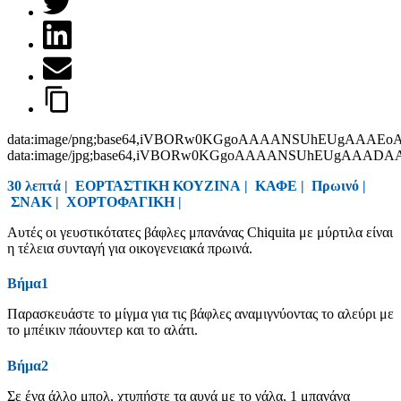
data:image/png;base64,iVBORw0KGgoAAAANSUhEUgAAAEo
data:image/jpg;base64,iVBORw0KGgoAAAANSUhEUgAAAD
30 λεπτά |
ΕΟΡΤΑΣΤΙΚΗ ΚΟΥΖΙΝΑ
|
ΚΑΦΕ
|
Πρωινό
|
ΣΝΑΚ
|
ΧΟΡΤΟΦΑΓΙΚΗ
|
Αυτές οι γευστικότατες βάφλες μπανάνας Chiquita με μύρτιλα είναι
η τέλεια συνταγή για οικογενειακά πρωινά.
Βήμα1
Παρασκευάστε το μίγμα για τις βάφλες αναμιγνύοντας το αλεύρι με
το μπέικιν πάουντερ και το αλάτι.
Βήμα2
Σε ένα άλλο μπολ, χτυπήστε τα αυγά με το γάλα, 1 μπανάνα