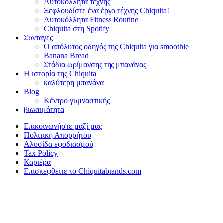
Αυτοκόλλητα τέχνης
Ξεφλουδίστε ένα έργο τέχνης Chiquita!
Αυτοκόλλητα Fitness Routine
Chiquita στη Spotify
Συνταγες
Ο απόλυτος οδηγός της Chiquita για smoothie
Banana Bread
Στάδια ωρίμανσης της μπανάνας
Η ιστορία της Chiquita
καλύτερη μπανάνα
Blog
Κέντρο γυμναστικής
βιωσιμότητα
Επικοινωνήστε μαζί μας
Πολιτική Απορρήτου
Αλυσίδα εφοδιασμού
Tax Policy
Καριέρα
Επισκεφθείτε το Chiquitabrands.com