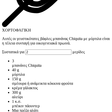
ΧΟΡΤΟΦΑΓΙΚΗ
Αυτές οι γευστικότατες βάφλες μπανάνας Chiquita με μύρτιλα είναι
η τέλεια συνταγή για οικογενειακά πρωινά.
Συστατικά για
μερίδες
3
μπανάνες Chiquita
40
g
μύρτιλα
150
g
σμέουρα ή ανάμεικτα κόκκινα φρούτα
κρέμα γάλακτος
300
g
αλεύρι
1
κ.σ.
μπέικιν πάουντερ
Μια πρέζα αλάτι