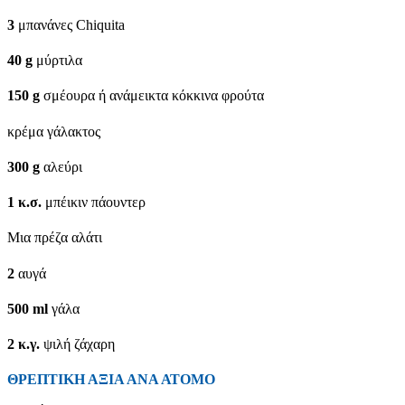
3
μπανάνες Chiquita
40
g
μύρτιλα
150
g
σμέουρα ή ανάμεικτα κόκκινα φρούτα
κρέμα γάλακτος
300
g
αλεύρι
1
κ.σ.
μπέικιν πάουντερ
Μια πρέζα αλάτι
2
αυγά
500
ml
γάλα
2
κ.γ.
ψιλή ζάχαρη
ΘΡΕΠΤΙΚΗ ΑΞΙΑ ΑΝΑ ΑΤΟΜΟ