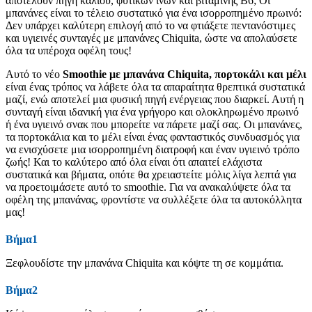
αποτελούν πηγή καλίου, φυτικών ινών και βιταμίνης Β6; Οι
μπανάνες είναι το τέλειο συστατικό για ένα ισορροπημένο πρωινό:
Δεν υπάρχει καλύτερη επιλογή από το να φτιάξετε πεντανόστιμες
και υγιεινές συνταγές με μπανάνες Chiquita, ώστε να απολαύσετε
όλα τα υπέροχα οφέλη τους!
Αυτό το νέο
Smoothie με μπανάνα Chiquita, πορτοκάλι και μέλι
είναι ένας τρόπος να λάβετε όλα τα απαραίτητα θρεπτικά συστατικά
μαζί, ενώ αποτελεί μια φυσική πηγή ενέργειας που διαρκεί. Αυτή η
συνταγή είναι ιδανική για ένα γρήγορο και ολοκληρωμένο πρωινό
ή ένα υγιεινό σνακ που μπορείτε να πάρετε μαζί σας. Οι μπανάνες,
τα πορτοκάλια και το μέλι είναι ένας φανταστικός συνδυασμός για
να ενισχύσετε μια ισορροπημένη διατροφή και έναν υγιεινό τρόπο
ζωής! Και το καλύτερο από όλα είναι ότι απαιτεί ελάχιστα
συστατικά και βήματα, οπότε θα χρειαστείτε μόλις λίγα λεπτά για
να προετοιμάσετε αυτό το smoothie. Για να ανακαλύψετε όλα τα
οφέλη της μπανάνας, φροντίστε να συλλέξετε όλα τα αυτοκόλλητα
μας!
Βήμα1
Ξεφλουδίστε την μπανάνα Chiquita και κόψτε τη σε κομμάτια.
Βήμα2