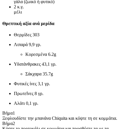
γάλα (ζωικό ή φυτικό)
2
κ.γ.
μέλι
Θρεπτική αξία ανά μερίδα
Θερμίδες
303
Λιπαρά
9,9 γρ.
Κορεσμένα
6.2g
Υδατάνθρακες
43,1 γρ.
Σάκχαρα
35.7g
Φυτικές ίνες
3,1 γρ.
Πρωτεΐνες
8 γρ.
Αλάτι
0,1 γρ.
Βήμα
1
Ξεφλουδίστε την μπανάνα Chiquita και κόψτε τη σε κομμάτια.
Βήμα
2
Κόψτε το πορτοκάλι σε κομμάτια και προσθέστε τα με τα