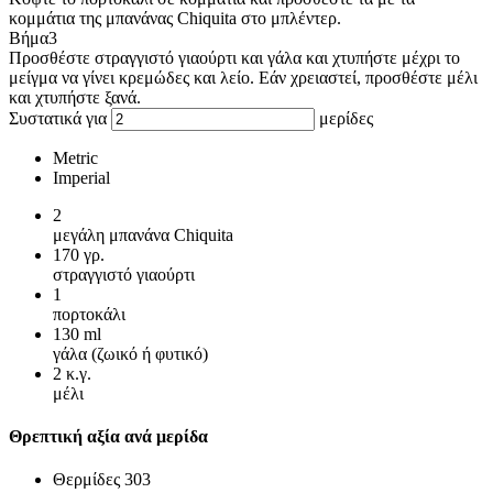
κομμάτια της μπανάνας Chiquita στο μπλέντερ.
Βήμα
3
Προσθέστε στραγγιστό γιαούρτι και γάλα και χτυπήστε μέχρι το
μείγμα να γίνει κρεμώδες και λείο. Εάν χρειαστεί, προσθέστε μέλι
και χτυπήστε ξανά.
Συστατικά για
μερίδες
Metric
Imperial
2
μεγάλη μπανάνα Chiquita
170
γρ.
στραγγιστό γιαούρτι
1
πορτοκάλι
130
ml
γάλα (ζωικό ή φυτικό)
2
κ.γ.
μέλι
Θρεπτική αξία ανά μερίδα
Θερμίδες
303