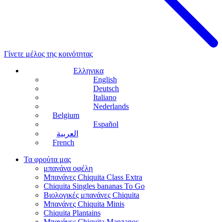
Γίνετε μέλος της κοινότητας
Ελληνικα
English
Deutsch
Italiano
Nederlands
Belgium
Español
العربية
French
Τα φρούτα μας
μπανάνα οφέλη
Μπανάνες Chiquita Class Extra
Chiquita Singles bananas To Go
Βιολογικές μπανάνες Chiquita
Μπανάνες Chiquita Minis
Chiquita Plantains
Μπανάνες Chiquita Manzanos