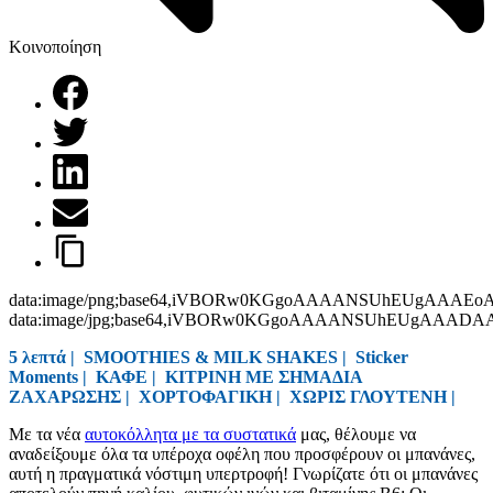
Κοινοποίηση
data:image/png;base64,iVBORw0KGgoAAAANSUhEUgAAAEo
data:image/jpg;base64,iVBORw0KGgoAAAANSUhEUgAAAD
5 λεπτά |
SMOOTHIES & MILK SHAKES
|
Sticker
Moments
|
ΚΑΦΕ
|
ΚΙΤΡΙΝΗ ΜΕ ΣΗΜΑΔΙΑ
ΖΑΧΑΡΩΣΗΣ
|
ΧΟΡΤΟΦΑΓΙΚΗ
|
ΧΩΡΙΣ ΓΛΟΥΤΕΝΗ
|
Με τα νέα
αυτοκόλλητα με τα συστατικά
μας, θέλουμε να
αναδείξουμε όλα τα υπέροχα οφέλη που προσφέρουν οι μπανάνες,
αυτή η πραγματικά νόστιμη υπερτροφή! Γνωρίζατε ότι οι μπανάνες