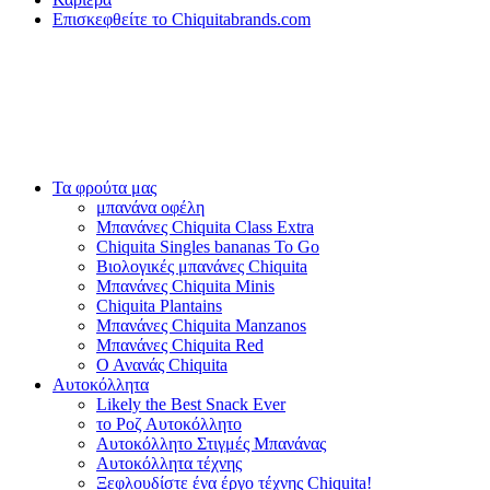
Επισκεφθείτε το Chiquitabrands.com
Τα φρούτα μας
μπανάνα οφέλη
Μπανάνες Chiquita Class Extra
Chiquita Singles bananas To Go
Βιολογικές μπανάνες Chiquita
Μπανάνες Chiquita Minis
Chiquita Plantains
Μπανάνες Chiquita Manzanos
Μπανάνες Chiquita Red
Ο Ανανάς Chiquita
Αυτοκόλλητα
Likely the Best Snack Ever
το Ροζ Αυτοκόλλητο
Αυτοκόλλητο Στιγμές Μπανάνας
Αυτοκόλλητα τέχνης
Ξεφλουδίστε ένα έργο τέχνης Chiquita!