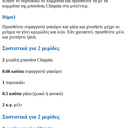
Κόψτε το πορτοκάλι σε κομμάτια και προσθέστε τα με τα
κομμάτια της μπανάνας Chiquita στο μπλέντερ.
Βήμα3
Προσθέστε στραγγιστό γιαούρτι και γάλα και χτυπήστε μέχρι το
μείγμα να γίνει κρεμώδες και λείο. Εάν χρειαστεί, προσθέστε μέλι
και χτυπήστε ξανά.
Συστατικά για
2
μερίδες
2
μεγάλη μπανάνα Chiquita
0.66
κούπα
στραγγιστό γιαούρτι
1
πορτοκάλι
0.5
κούπα
γάλα (ζωικό ή φυτικό)
2
κ.γ.
μέλι
Συστατικά για
2
μερίδες