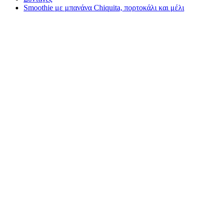
Smoothie με μπανάνα Chiquita, πορτοκάλι και μέλι