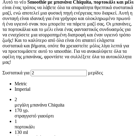
Αυτό το νέο
Smoothie με μπανάνα Chiquita, πορτοκάλι και μέλι
είναι ένας τρόπος να λάβετε όλα τα απαραίτητα θρεπτικά συστατικά
μαζί, ενώ αποτελεί μια φυσική πηγή ενέργειας που διαρκεί. Αυτή η
συνταγή είναι ιδανική για ένα γρήγορο και ολοκληρωμένο πρωινό
ή ένα υγιεινό σνακ που μπορείτε να πάρετε μαζί σας. Οι μπανάνες,
τα πορτοκάλια και το μέλι είναι ένας φανταστικός συνδυασμός για
να ενισχύσετε μια ισορροπημένη διατροφή και έναν υγιεινό τρόπο
ζωής! Και το καλύτερο από όλα είναι ότι απαιτεί ελάχιστα
συστατικά και βήματα, οπότε θα χρειαστείτε μόλις λίγα λεπτά για
να προετοιμάσετε αυτό το smoothie. Για να ανακαλύψετε όλα τα
οφέλη της μπανάνας, φροντίστε να συλλέξετε όλα τα αυτοκόλλητα
μας!
Συστατικά για
μερίδες
Metric
Imperial
2
μεγάλη μπανάνα Chiquita
170
γρ.
στραγγιστό γιαούρτι
1
πορτοκάλι
130
ml