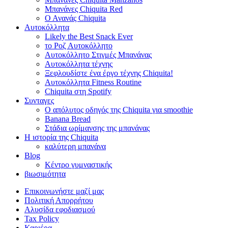
Μπανάνες Chiquita Red
Ο Ανανάς Chiquita
Αυτοκόλλητα
Likely the Best Snack Ever
το Ροζ Αυτοκόλλητο
Αυτοκόλλητο Στιγμές Μπανάνας
Αυτοκόλλητα τέχνης
Ξεφλουδίστε ένα έργο τέχνης Chiquita!
Αυτοκόλλητα Fitness Routine
Chiquita στη Spotify
Συνταγες
Ο απόλυτος οδηγός της Chiquita για smoothie
Banana Bread
Στάδια ωρίμανσης της μπανάνας
Η ιστορία της Chiquita
καλύτερη μπανάνα
Blog
Κέντρο γυμναστικής
βιωσιμότητα
Επικοινωνήστε μαζί μας
Πολιτική Απορρήτου
Αλυσίδα εφοδιασμού
Tax Policy
Καριέρα