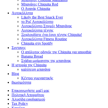
Μπανάνες Chiquita Red
Ο Ανανάς Chiquita
Αυτοκόλλητα
Likely the Best Snack Ever
το Ροζ Αυτοκόλλητο
Αυτοκόλλητο Στιγμές Μπανάνας
Αυτοκόλλητα τέχνης
Ξεφλουδίστε ένα έργο τέχνης Chiquita!
Αυτοκόλλητα Fitness Routine
Chiquita στη Spotify
Συνταγες
Ο απόλυτος οδηγός της Chiquita για smoothie
Banana Bread
Στάδια ωρίμανσης της μπανάνας
Η ιστορία της Chiquita
καλύτερη μπανάνα
Blog
Κέντρο γυμναστικής
βιωσιμότητα
Επικοινωνήστε μαζί μας
Πολιτική Απορρήτου
Αλυσίδα εφοδιασμού
Tax Policy
Καριέρα