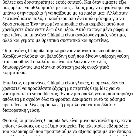
βόλτες και δραστηριότητες εκτός σπιτιού. Και όταν είμαστε έξω,
μας αρέσει να αθλούμαστε με τους φίλους μας, να πηγαίνουμε για
μπάνιο στην παραλία ή να παίζουμε με τα παιδιά μας. Αλλά όταν
ζεσταινόμαστε πολύ, τι καλύτερο από ένα κρύο ρόφημα για να
δροσιστούμε; Ένα παγωμένο smoothie είναι ακριβώς αυτό που
χρειάζεστε όταν είστε έξω όλη μέρα. Αυτό το παγωμένο ρόφημα
πρωτεΐνης με μπανάνα Chiquita είναι αναζωογονητικό, νόστιμο,
αλλά και γεμάτο με θρεπτικά συστατικά και πρωτεΐνες.
Οι μπανάνες Chiquita συμπληρώνουν ιδανικά τα smoothie σας.
Χαρίζουν πλούσια και βελούδινη υφή που δίνουν υπέροχη γεύση
στα smoothie. Το καλύτερο είναι ότι λιώνουν εντελώς
δημιουργώντας μια ιδανική σύσταση χωρίς ενοχλητικά
κομματάκια.
Επιπλέον, οι μπανάνες Chiquita είναι γλυκές, επομένως δεν θα
χρειαστεί να προσθέσετε ζάχαρη με περιττές θερμίδες για να
νοστιμίσετε το smoothie σας. Έχουν μια απαλή γεύση που ταιριάζει
απόλυτα με σχεδόν όλα τα φρούτα. Δοκιμάστε αυτό το ρόφημα
πρωτεΐνης με λίγες φράουλες ή μύρτιλα για να του δώσετε
διαφορετική γεύση.
Φυσικά, οι μπανάνες Chiquita δεν είναι μόνο πεντανόστιμες. Είναι
επίσης πλούσιες σε ωφέλιμα στοιχεία. Τις τελευταίες εβδομάδες
του καλοκαιριού που προσπαθούμε να αξιοποιήσουμε στο έπακρο