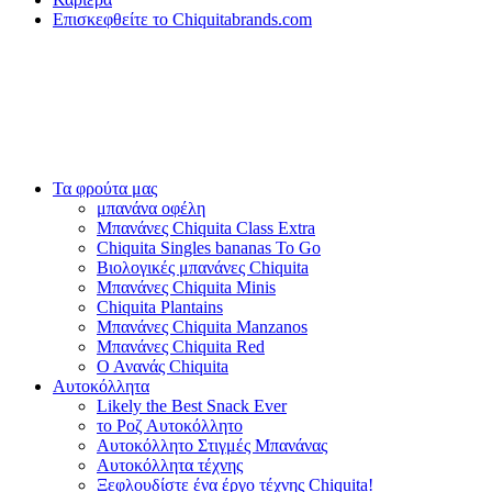
Επισκεφθείτε το Chiquitabrands.com
Τα φρούτα μας
μπανάνα οφέλη
Μπανάνες Chiquita Class Extra
Chiquita Singles bananas To Go
Βιολογικές μπανάνες Chiquita
Μπανάνες Chiquita Minis
Chiquita Plantains
Μπανάνες Chiquita Manzanos
Μπανάνες Chiquita Red
Ο Ανανάς Chiquita
Αυτοκόλλητα
Likely the Best Snack Ever
το Ροζ Αυτοκόλλητο
Αυτοκόλλητο Στιγμές Μπανάνας
Αυτοκόλλητα τέχνης
Ξεφλουδίστε ένα έργο τέχνης Chiquita!