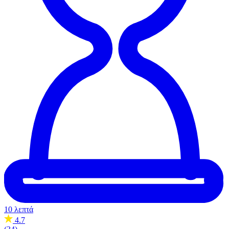
10 λεπτά
4.7