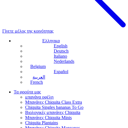
Γίνετε μέλος της κοινότητας
Ελληνικα
English
Deutsch
Italiano
Nederlands
Belgium
Español
العربية
French
Τα φρούτα μας
μπανάνα οφέλη
Μπανάνες Chiquita Class Extra
Chiquita Singles bananas To Go
Βιολογικές μπανάνες Chiquita
Μπανάνες Chiquita Minis
Chiquita Plantains
Μπανάνες Chiquita Manzanos