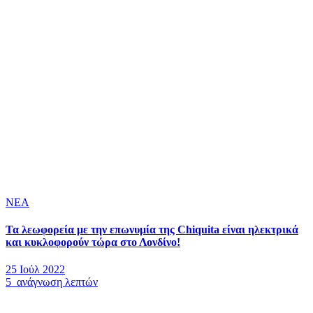
ΝΕΑ
Τα λεωφορεία με την επωνυμία της Chiquita είναι ηλεκτρικά
και κυκλοφορούν τώρα στο Λονδίνο!
25 Ιούλ 2022
5 ανάγνωση λεπτών