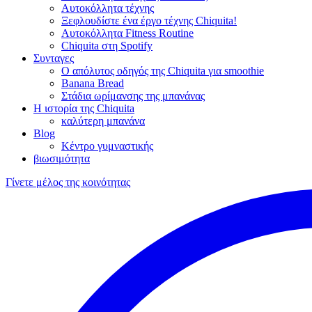
Αυτοκόλλητα τέχνης
Ξεφλουδίστε ένα έργο τέχνης Chiquita!
Αυτοκόλλητα Fitness Routine
Chiquita στη Spotify
Συνταγες
Ο απόλυτος οδηγός της Chiquita για smoothie
Banana Bread
Στάδια ωρίμανσης της μπανάνας
Η ιστορία της Chiquita
καλύτερη μπανάνα
Blog
Κέντρο γυμναστικής
βιωσιμότητα
Γίνετε μέλος της κοινότητας