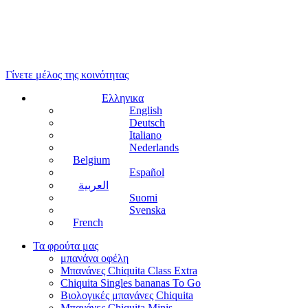
Γίνετε μέλος της κοινότητας
Ελληνικα
English
Deutsch
Italiano
Nederlands
Belgium
Español
العربية
Suomi
Svenska
French
Τα φρούτα μας
μπανάνα οφέλη
Μπανάνες Chiquita Class Extra
Chiquita Singles bananas To Go
Βιολογικές μπανάνες Chiquita
Μπανάνες Chiquita Minis