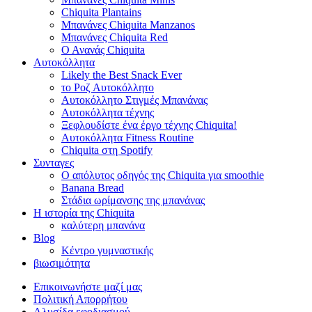
Chiquita Plantains
Μπανάνες Chiquita Manzanos
Μπανάνες Chiquita Red
Ο Ανανάς Chiquita
Αυτοκόλλητα
Likely the Best Snack Ever
το Ροζ Αυτοκόλλητο
Αυτοκόλλητο Στιγμές Μπανάνας
Αυτοκόλλητα τέχνης
Ξεφλουδίστε ένα έργο τέχνης Chiquita!
Αυτοκόλλητα Fitness Routine
Chiquita στη Spotify
Συνταγες
Ο απόλυτος οδηγός της Chiquita για smoothie
Banana Bread
Στάδια ωρίμανσης της μπανάνας
Η ιστορία της Chiquita
καλύτερη μπανάνα
Blog
Κέντρο γυμναστικής
βιωσιμότητα
Επικοινωνήστε μαζί μας
Πολιτική Απορρήτου
Αλυσίδα εφοδιασμού