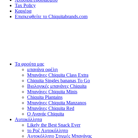
Tax Policy
Καριέρα
Επισκεφθείτε το Chiquitabrands.com
Τα φρούτα μας
μπανάνα οφέλη
Μπανάνες Chiquita Class Extra
Chiquita Singles bananas To Go
Βιολογικές μπανάνες Chiquita
Μπανάνες Chiquita Minis
Chiquita Plantains
Μπανάνες Chiquita Manzanos
Μπανάνες Chiquita Red
Ο Ανανάς Chiquita
Αυτοκόλλητα
Likely the Best Snack Ever
το Ροζ Αυτοκόλλητο
Αυτοκόλλητο Στιγμές Μπανάνας