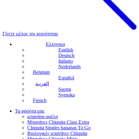
Γίνετε μέλος της κοινότητας
Ελληνικα
English
Deutsch
Italiano
Nederlands
Belgium
Español
العربية
Suomi
Svenska
French
Τα φρούτα μας
μπανάνα οφέλη
Μπανάνες Chiquita Class Extra
Chiquita Singles bananas To Go
Βιολογικές μπανάνες Chiquita
Μπανάνες Chiquita Minis