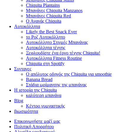
Chiquita Plantains
Μπανάνες Chiquita Manzanos
Μπανάνες Chiquita Red
Ο Ανανάς Chiquita
Αυτοκόλλητα
Likely the Best Snack Ever
το Ροζ Αυτοκόλλητο
Αυτοκόλλητο Στιγμές Μπανάνας
Αυτοκόλλητα τέχνης
Ξεφλουδίστε ένα έργο τέχνης Chiquita!
Αυτοκόλλητα Fitness Routine
Chiquita στη Spotify
Συνταγες
Ο απόλυτος οδηγός της Chiquita για smoothie
Banana Bread
Στάδια ωρίμανσης της μπανάνας
Η ιστορία της Chiquita
καλύτερη μπανάνα
Blog
Κέντρο γυμναστικής
βιωσιμότητα
Επικοινωνήστε μαζί μας
Πολιτική Απορρήτου
Αλυσίδα εφοδιασμού