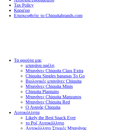
Tax Policy
Καριέρα
Επισκεφθείτε το Chiquitabrands.com
Τα φρούτα μας
μπανάνα οφέλη
Μπανάνες Chiquita Class Extra
Chiquita Singles bananas To Go
Βιολογικές μπανάνες Chiquita
Μπανάνες Chiquita Minis
Chiquita Plantains
Μπανάνες Chiquita Manzanos
Μπανάνες Chiquita Red
Ο Ανανάς Chiquita
Αυτοκόλλητα
Likely the Best Snack Ever
το Ροζ Αυτοκόλλητο
Αυτοκόλλητο Στιγμές Μπανάνας