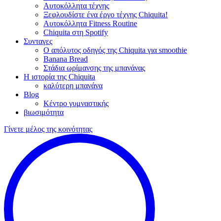
Αυτοκόλλητα τέχνης
Ξεφλουδίστε ένα έργο τέχνης Chiquita!
Αυτοκόλλητα Fitness Routine
Chiquita στη Spotify
Συνταγες
Ο απόλυτος οδηγός της Chiquita για smoothie
Banana Bread
Στάδια ωρίμανσης της μπανάνας
Η ιστορία της Chiquita
καλύτερη μπανάνα
Blog
Κέντρο γυμναστικής
βιωσιμότητα
Γίνετε μέλος της κοινότητας