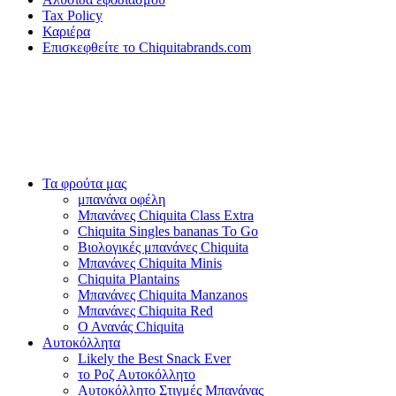
Tax Policy
Καριέρα
Επισκεφθείτε το Chiquitabrands.com
Τα φρούτα μας
μπανάνα οφέλη
Μπανάνες Chiquita Class Extra
Chiquita Singles bananas To Go
Βιολογικές μπανάνες Chiquita
Μπανάνες Chiquita Minis
Chiquita Plantains
Μπανάνες Chiquita Manzanos
Μπανάνες Chiquita Red
Ο Ανανάς Chiquita
Αυτοκόλλητα
Likely the Best Snack Ever
το Ροζ Αυτοκόλλητο
Αυτοκόλλητο Στιγμές Μπανάνας