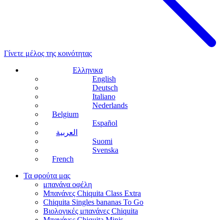
Γίνετε μέλος της κοινότητας
Ελληνικα
English
Deutsch
Italiano
Nederlands
Belgium
Español
العربية
Suomi
Svenska
French
Τα φρούτα μας
μπανάνα οφέλη
Μπανάνες Chiquita Class Extra
Chiquita Singles bananas To Go
Βιολογικές μπανάνες Chiquita
Μπανάνες Chiquita Minis