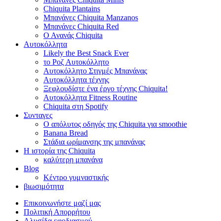
Chiquita Plantains
Μπανάνες Chiquita Manzanos
Μπανάνες Chiquita Red
Ο Ανανάς Chiquita
Αυτοκόλλητα
Likely the Best Snack Ever
το Ροζ Αυτοκόλλητο
Αυτοκόλλητο Στιγμές Μπανάνας
Αυτοκόλλητα τέχνης
Ξεφλουδίστε ένα έργο τέχνης Chiquita!
Αυτοκόλλητα Fitness Routine
Chiquita στη Spotify
Συνταγες
Ο απόλυτος οδηγός της Chiquita για smoothie
Banana Bread
Στάδια ωρίμανσης της μπανάνας
Η ιστορία της Chiquita
καλύτερη μπανάνα
Blog
Κέντρο γυμναστικής
βιωσιμότητα
Επικοινωνήστε μαζί μας
Πολιτική Απορρήτου
Αλυσίδα εφοδιασμού