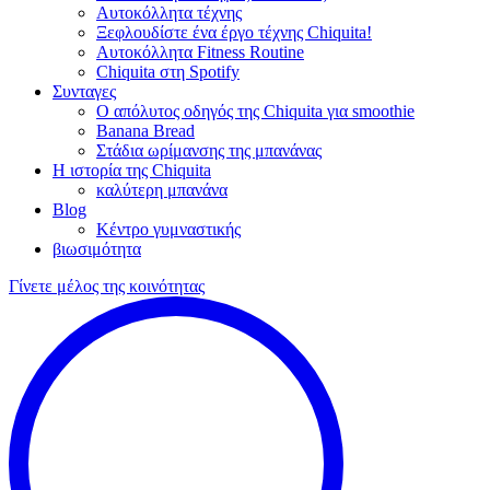
Αυτοκόλλητα τέχνης
Ξεφλουδίστε ένα έργο τέχνης Chiquita!
Αυτοκόλλητα Fitness Routine
Chiquita στη Spotify
Συνταγες
Ο απόλυτος οδηγός της Chiquita για smoothie
Banana Bread
Στάδια ωρίμανσης της μπανάνας
Η ιστορία της Chiquita
καλύτερη μπανάνα
Blog
Κέντρο γυμναστικής
βιωσιμότητα
Γίνετε μέλος της κοινότητας