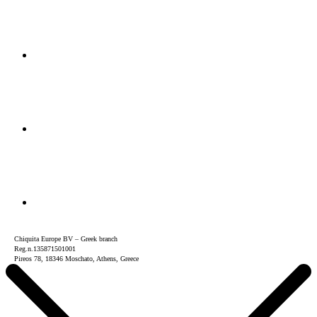
Chiquita Europe BV – Greek branch
Reg.n.135871501001
Pireos 78, 18346 Moschato, Athens, Greece