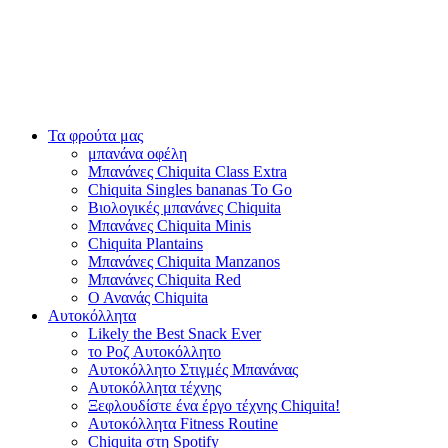
Τα φρούτα μας
μπανάνα οφέλη
Μπανάνες Chiquita Class Extra
Chiquita Singles bananas To Go
Βιολογικές μπανάνες Chiquita
Μπανάνες Chiquita Minis
Chiquita Plantains
Μπανάνες Chiquita Manzanos
Μπανάνες Chiquita Red
Ο Ανανάς Chiquita
Αυτοκόλλητα
Likely the Best Snack Ever
το Ροζ Αυτοκόλλητο
Αυτοκόλλητο Στιγμές Μπανάνας
Αυτοκόλλητα τέχνης
Ξεφλουδίστε ένα έργο τέχνης Chiquita!
Αυτοκόλλητα Fitness Routine
Chiquita στη Spotify