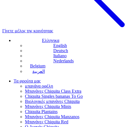
Γίνετε μέλος της κοινότητας
Ελληνικα
English
Deutsch
Italiano
Nederlands
Belgium
العربية
Τα φρούτα μας
μπανάνα οφέλη
Μπανάνες Chiquita Class Extra
Chiquita Singles bananas To Go
Βιολογικές μπανάνες Chiquita
Μπανάνες Chiquita Minis
Chiquita Plantains
Μπανάνες Chiquita Manzanos
Μπανάνες Chiquita Red
Ο Ανανάς Chiquita