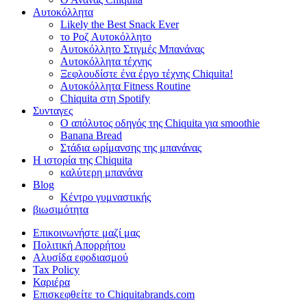
Αυτοκόλλητα
Likely the Best Snack Ever
το Ροζ Αυτοκόλλητο
Αυτοκόλλητο Στιγμές Μπανάνας
Αυτοκόλλητα τέχνης
Ξεφλουδίστε ένα έργο τέχνης Chiquita!
Αυτοκόλλητα Fitness Routine
Chiquita στη Spotify
Συνταγες
Ο απόλυτος οδηγός της Chiquita για smoothie
Banana Bread
Στάδια ωρίμανσης της μπανάνας
Η ιστορία της Chiquita
καλύτερη μπανάνα
Blog
Κέντρο γυμναστικής
βιωσιμότητα
Επικοινωνήστε μαζί μας
Πολιτική Απορρήτου
Αλυσίδα εφοδιασμού
Tax Policy
Καριέρα
Επισκεφθείτε το Chiquitabrands.com