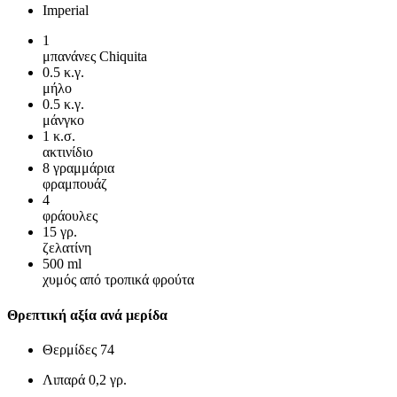
Imperial
1
μπανάνες Chiquita
0.5
κ.γ.
μήλο
0.5
κ.γ.
μάνγκο
1
κ.σ.
ακτινίδιο
8
γραμμάρια
φραμπουάζ
4
φράουλες
15
γρ.
ζελατίνη
500
ml
χυμός από τροπικά φρούτα
Θρεπτική αξία ανά μερίδα
Θερμίδες
74
Λιπαρά
0,2 γρ.