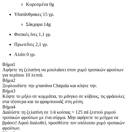
Κορεσμένα
0g
Υδατάνθρακες
15 γρ.
Σάκχαρα
14g
Φυτικές ίνες
1,1 γρ.
Πρωτεΐνες
2,1 γρ.
Αλάτι
0 γρ.
Βήμα
1
Αφήστε τη ζελατίνη να μουλιάσει στον χυμό τροπικών φρούτων
για περίπου 10 λεπτά.
Βήμα
2
Ξεφλουδίστε την μπανάνα Chiquita και κόψτε την.
Βήμα
3
Κόψτε το μήλο σε κομμάτια, το μάνγκο σε κύβους, τις φράουλες
στα τέσσερα και τα φραμπουυάζ στη μέση.
Βήμα
4
Διαλύστε τη ζελατίνη σε 1/4 κούπας = 125 ml ζεστού χυμού
τροπικών φρούτων με ένα σύρμα. Μην αφήσετε το μείγμα να
βράσει! Αφού διαλυθεί, προσθέστε τον υπόλοιπο χυμό τροπικών
φρούτων.