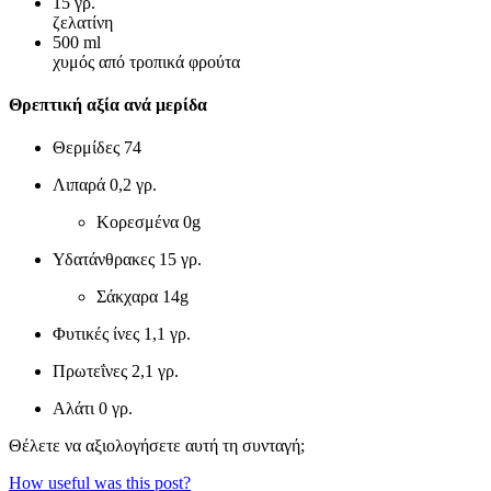
15
γρ.
ζελατίνη
500
ml
χυμός από τροπικά φρούτα
Θρεπτική αξία ανά μερίδα
Θερμίδες
74
Λιπαρά
0,2 γρ.
Κορεσμένα
0g
Υδατάνθρακες
15 γρ.
Σάκχαρα
14g
Φυτικές ίνες
1,1 γρ.
Πρωτεΐνες
2,1 γρ.
Αλάτι
0 γρ.
Θέλετε να αξιολογήσετε αυτή τη συνταγή;
How useful was this post?