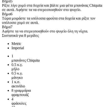
Βήμα
5
Ρίξτε λίγο χυμό στα δοχεία και βάλτε μια φέτα μπανάνας Chiquita
σε αυτά. Αφήστε τα να στερεοποιηθούν στο ψυγείο.
Βήμα
6
Τώρα μοιράστε τα υπόλοιπα φρούτα στα δοχεία και ρίξτε τον
υπόλοιπο χυμό σε αυτά.
Βήμα
7
Αφήστε τα να στερεοποιηθούν στο ψυγείο όλη τη νύχτα.
Συστατικά για 8 μερίδες
Metric
Imperial
1
μπανάνες Chiquita
0.5
κ.γ.
μήλο
0.5
κ.γ.
μάνγκο
1
κ.σ.
ακτινίδιο
8
γραμμάρια
φραμπουάζ
4
φράουλες