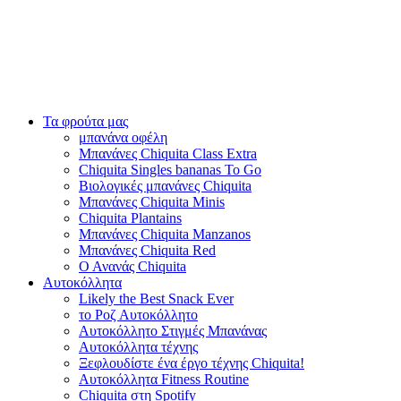
Τα φρούτα μας
μπανάνα οφέλη
Μπανάνες Chiquita Class Extra
Chiquita Singles bananas To Go
Βιολογικές μπανάνες Chiquita
Μπανάνες Chiquita Minis
Chiquita Plantains
Μπανάνες Chiquita Manzanos
Μπανάνες Chiquita Red
Ο Ανανάς Chiquita
Αυτοκόλλητα
Likely the Best Snack Ever
το Ροζ Αυτοκόλλητο
Αυτοκόλλητο Στιγμές Μπανάνας
Αυτοκόλλητα τέχνης
Ξεφλουδίστε ένα έργο τέχνης Chiquita!
Αυτοκόλλητα Fitness Routine
Chiquita στη Spotify