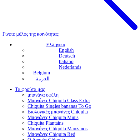
Γίνετε μέλος της κοινότητας
Ελληνικα
English
Deutsch
Italiano
Nederlands
Belgium
العربية
Τα φρούτα μας
μπανάνα οφέλη
Μπανάνες Chiquita Class Extra
Chiquita Singles bananas To Go
Βιολογικές μπανάνες Chiquita
Μπανάνες Chiquita Minis
Chiquita Plantains
Μπανάνες Chiquita Manzanos
Μπανάνες Chiquita Red
Ο Ανανάς Chiquita