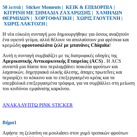
50 λεπτά |
Sticker Moments
|
ΚΕΙΚ & ΕΠΙΔΟΡΠΙΑ
|
ΚΙΤΡΙΝΗ ΜΕ ΣΗΜΑΔΙΑ ΖΑΧΑΡΩΣΗΣ
|
ΧΑΜΗΛΩΝ
ΘΕΡΜΙΔΩΝ
|
ΧΟΡΤΟΦΑΓΙΚΗ
|
ΧΩΡΙΣ ΓΛΟΥΤΕΝΗ
|
ΧΩΡΙΣ ΛΑΚΤΟΖΗ
|
Η νέα εύκολη συνταγή μου δημιουργήθηκε για όσους αναζητούν
ένα υγιεινό γεύμα, αλλά θέλουν να απολαύσουν μια φρέσκια και
κρεμώδη
φρουτοσαλάτα ζελέ με μπανάνες Chiquita
!
Αυτή η συνταγή συμβαδίζει με τις διατροφικές οδηγίες της
Αμερικανικής Αντικαρκινικής Εταιρείας (ACS)
. Η ACS
συνιστά μια δίαιτα που περιλαμβάνει ποικιλία φρούτων και
λαχανικών, δημητριακά ολικής άλεσης, άπαχες πρωτεΐνες και
περιορίζει το κόκκινο και το επεξεργασμένο κρέας και τα
υπερβολικά επεξεργασμένα τρόφιμα, για να συμβάλλει στη μείωση
του κινδύνου εμφάνισης καρκίνου.
ΑΝΑΚΑΛΥΠΤΩ PINK STICKER
Βήμα1
Αφήστε τη ζελατίνη να μουλιάσει στον χυμό τροπικών φρούτων