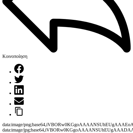
Κοινοποίηση
data:image/png;base64,iVBORw0KGgoAAAANSUhEUgAAAEo
data:image/jpg;base64,iVBORw0KGgoAAAANSUhEUgAAAD