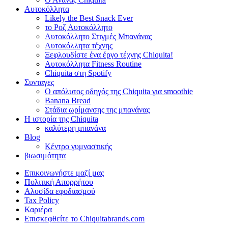
Αυτοκόλλητα
Likely the Best Snack Ever
το Ροζ Αυτοκόλλητο
Αυτοκόλλητο Στιγμές Μπανάνας
Αυτοκόλλητα τέχνης
Ξεφλουδίστε ένα έργο τέχνης Chiquita!
Αυτοκόλλητα Fitness Routine
Chiquita στη Spotify
Συνταγες
Ο απόλυτος οδηγός της Chiquita για smoothie
Banana Bread
Στάδια ωρίμανσης της μπανάνας
Η ιστορία της Chiquita
καλύτερη μπανάνα
Blog
Κέντρο γυμναστικής
βιωσιμότητα
Επικοινωνήστε μαζί μας
Πολιτική Απορρήτου
Αλυσίδα εφοδιασμού
Tax Policy
Καριέρα
Επισκεφθείτε το Chiquitabrands.com