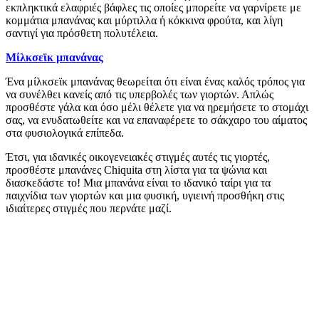
εκπληκτικά ελαφριές βάφλες τις οποίες μπορείτε να γαρνίρετε με
κομμάτια μπανάνας και μύρτιλλα ή κόκκινα φρούτα, και λίγη
σαντιγί για πρόσθετη πολυτέλεια.
Μίλκσεϊκ μπανάνας
Ένα μίλκσεϊκ μπανάνας θεωρείται ότι είναι ένας καλός τρόπος για
να συνέλθει κανείς από τις υπερβολές των γιορτών. Απλώς
προσθέστε γάλα και όσο μέλι θέλετε για να ηρεμήσετε το στομάχι
σας, να ενυδατωθείτε και να επαναφέρετε το σάκχαρο του αίματος
στα φυσιολογικά επίπεδα.
Έτσι, για ιδανικές οικογενειακές στιγμές αυτές τις γιορτές,
προσθέστε μπανάνες Chiquita στη λίστα για τα ψώνια και
διασκεδάστε το! Μια μπανάνα είναι το ιδανικό ταίρι για τα
παιχνίδια των γιορτών και μια φυσική, υγιεινή προσθήκη στις
ιδιαίτερες στιγμές που περνάτε μαζί.