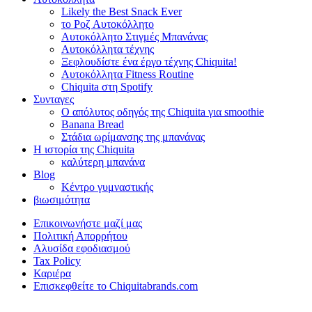
Likely the Best Snack Ever
το Ροζ Αυτοκόλλητο
Αυτοκόλλητο Στιγμές Μπανάνας
Αυτοκόλλητα τέχνης
Ξεφλουδίστε ένα έργο τέχνης Chiquita!
Αυτοκόλλητα Fitness Routine
Chiquita στη Spotify
Συνταγες
Ο απόλυτος οδηγός της Chiquita για smoothie
Banana Bread
Στάδια ωρίμανσης της μπανάνας
Η ιστορία της Chiquita
καλύτερη μπανάνα
Blog
Κέντρο γυμναστικής
βιωσιμότητα
Επικοινωνήστε μαζί μας
Πολιτική Απορρήτου
Αλυσίδα εφοδιασμού
Tax Policy
Καριέρα
Επισκεφθείτε το Chiquitabrands.com