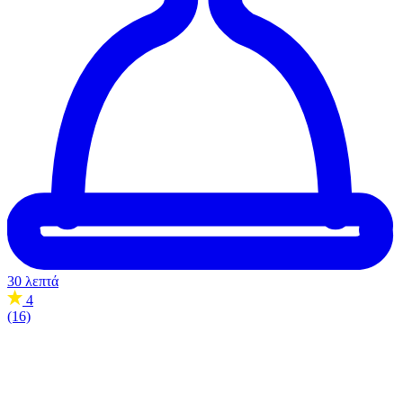
30 λεπτά
4
(16)