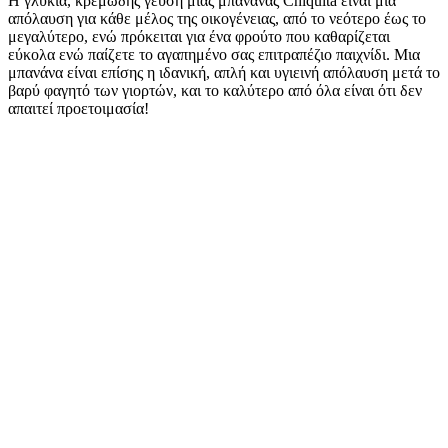
Η γλυκιά, κρεμώδης γεύση μιας μπανάνας Chiquita είναι μια
απόλαυση για κάθε μέλος της οικογένειας, από το νεότερο έως το
μεγαλύτερο, ενώ πρόκειται για ένα φρούτο που καθαρίζεται
εύκολα ενώ παίζετε το αγαπημένο σας επιτραπέζιο παιχνίδι. Μια
μπανάνα είναι επίσης η ιδανική, απλή και υγιεινή απόλαυση μετά το
βαρύ φαγητό των γιορτών, και το καλύτερο από όλα είναι ότι δεν
απαιτεί προετοιμασία!