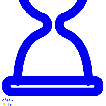
5 λεπτά
4.9