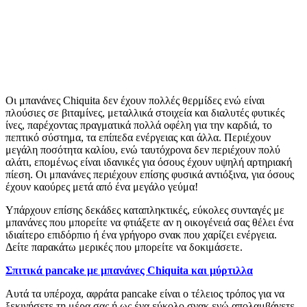
Οι μπανάνες Chiquita δεν έχουν πολλές θερμίδες ενώ είναι
πλούσιες σε βιταμίνες, μεταλλικά στοιχεία και διαλυτές φυτικές
ίνες, παρέχοντας πραγματικά πολλά οφέλη για την καρδιά, το
πεπτικό σύστημα, τα επίπεδα ενέργειας και άλλα. Περιέχουν
μεγάλη ποσότητα καλίου, ενώ ταυτόχρονα δεν περιέχουν πολύ
αλάτι, επομένως είναι ιδανικές για όσους έχουν υψηλή αρτηριακή
πίεση. Οι μπανάνες περιέχουν επίσης φυσικά αντιόξινα, για όσους
έχουν καούρες μετά από ένα μεγάλο γεύμα!
Υπάρχουν επίσης δεκάδες καταπληκτικές, εύκολες συνταγές με
μπανάνες που μπορείτε να φτιάξετε αν η οικογένειά σας θέλει ένα
ιδιαίτερο επιδόρπιο ή ένα γρήγορο σνακ που χαρίζει ενέργεια.
Δείτε παρακάτω μερικές που μπορείτε να δοκιμάσετε.
Σπιτικά pancake με μπανάνες Chiquita και μύρτιλλα
Αυτά τα υπέροχα, αφράτα pancake είναι ο τέλειος τρόπος για να
ξεκινήσετε τη μέρα σας ή ως ένα εύκολο σνακ ενώ απολαμβάνετε