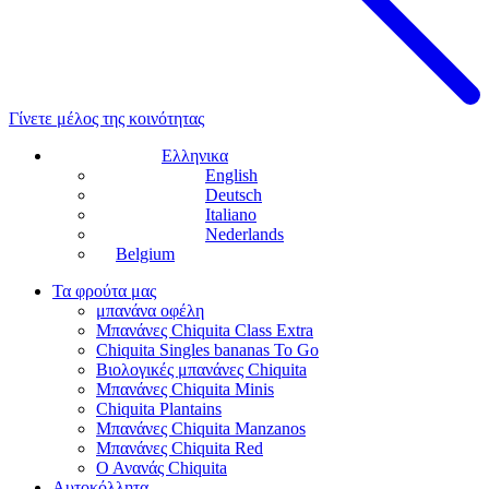
Γίνετε μέλος της κοινότητας
Ελληνικα
English
Deutsch
Italiano
Nederlands
Belgium
Τα φρούτα μας
μπανάνα οφέλη
Μπανάνες Chiquita Class Extra
Chiquita Singles bananas To Go
Βιολογικές μπανάνες Chiquita
Μπανάνες Chiquita Minis
Chiquita Plantains
Μπανάνες Chiquita Manzanos
Μπανάνες Chiquita Red
Ο Ανανάς Chiquita
Αυτοκόλλητα