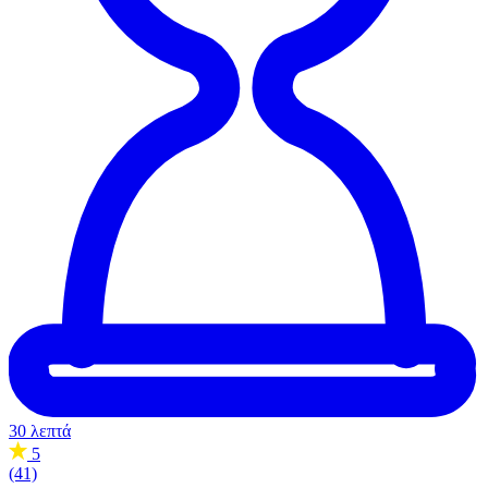
30 λεπτά
5
(41)