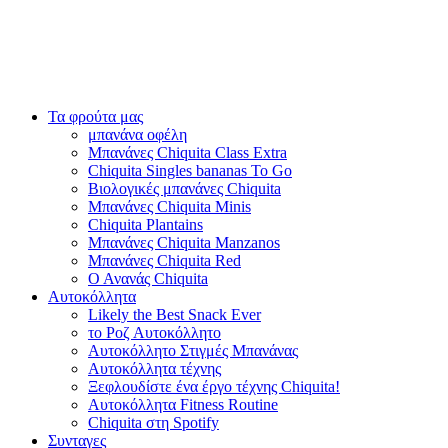
Τα φρούτα μας
μπανάνα οφέλη
Μπανάνες Chiquita Class Extra
Chiquita Singles bananas To Go
Βιολογικές μπανάνες Chiquita
Μπανάνες Chiquita Minis
Chiquita Plantains
Μπανάνες Chiquita Manzanos
Μπανάνες Chiquita Red
Ο Ανανάς Chiquita
Αυτοκόλλητα
Likely the Best Snack Ever
το Ροζ Αυτοκόλλητο
Αυτοκόλλητο Στιγμές Μπανάνας
Αυτοκόλλητα τέχνης
Ξεφλουδίστε ένα έργο τέχνης Chiquita!
Αυτοκόλλητα Fitness Routine
Chiquita στη Spotify
Συνταγες