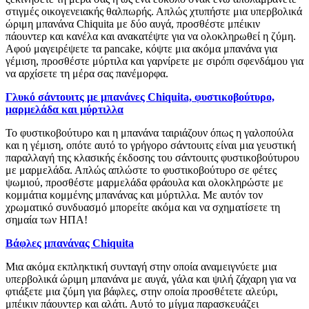
στιγμές οικογενειακής θαλπωρής. Απλώς χτυπήστε μια υπερβολικά
ώριμη μπανάνα Chiquita με δύο αυγά, προσθέστε μπέικιν
πάουντερ και κανέλα και ανακατέψτε για να ολοκληρωθεί η ζύμη.
Αφού μαγειρέψετε τα pancake, κόψτε μια ακόμα μπανάνα για
γέμιση, προσθέστε μύρτιλα και γαρνίρετε με σιρόπι σφενδάμου για
να αρχίσετε τη μέρα σας πανέμορφα.
Γλυκό σάντουιτς με μπανάνες Chiquita, φυστικοβούτυρο,
μαρμελάδα και μύρτιλλα
Το φυστικοβούτυρο και η μπανάνα ταιριάζουν όπως η γαλοπούλα
και η γέμιση, οπότε αυτό το γρήγορο σάντουιτς είναι μια γευστική
παραλλαγή της κλασικής έκδοσης του σάντουιτς φυστικοβούτυρου
με μαρμελάδα. Απλώς απλώστε το φυστικοβούτυρο σε φέτες
ψωμιού, προσθέστε μαρμελάδα φράουλα και ολοκληρώστε με
κομμάτια κομμένης μπανάνας και μύρτιλλα. Με αυτόν τον
χρωματικό συνδυασμό μπορείτε ακόμα και να σχηματίσετε τη
σημαία των ΗΠΑ!
Βάφλες μπανάνας Chiquita
Μια ακόμα εκπληκτική συνταγή στην οποία αναμειγνύετε μια
υπερβολικά ώριμη μπανάνα με αυγά, γάλα και ψιλή ζάχαρη για να
φτιάξετε μια ζύμη για βάφλες, στην οποία προσθέτετε αλεύρι,
μπέικιν πάουντερ και αλάτι. Αυτό το μίγμα παρασκευάζει