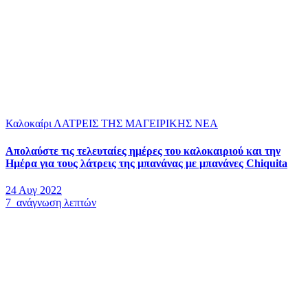
Καλοκαίρι
ΛΑΤΡΕΙΣ ΤΗΣ ΜΑΓΕΙΡΙΚΗΣ
ΝΕΑ
Απολαύστε τις τελευταίες ημέρες του καλοκαιριού και την
Ημέρα για τους λάτρεις της μπανάνας με μπανάνες Chiquita
24 Αυγ 2022
7 ανάγνωση λεπτών