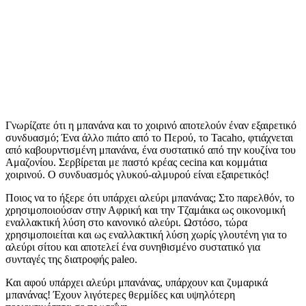
Γνωρίζατε ότι η μπανάνα και το χοιρινό αποτελούν έναν εξαιρετικό
συνδυασμό; Ένα άλλο πιάτο από το Περού, το Tacaho, φτιάχνεται
από καβουρντισμένη μπανάνα, ένα συστατικό από την κουζίνα του
Αμαζονίου. Σερβίρεται με παστό κρέας cecina και κομμάτια
χοιρινού. Ο συνδυασμός γλυκού-αλμυρού είναι εξαιρετικός!
Ποιος να το ήξερε ότι υπάρχει αλεύρι μπανάνας; Στο παρελθόν, το
χρησιμοποιούσαν στην Αφρική και την Τζαμάικα ως οικονομική
εναλλακτική λύση στο κανονικό αλεύρι. Ωστόσο, τώρα
χρησιμοποιείται και ως εναλλακτική λύση χωρίς γλουτένη για το
αλεύρι σίτου και αποτελεί ένα συνηθισμένο συστατικό για
συνταγές της διατροφής paleo.
Και αφού υπάρχει αλεύρι μπανάνας, υπάρχουν και ζυμαρικά
μπανάνας! Έχουν λιγότερες θερμίδες και υψηλότερη