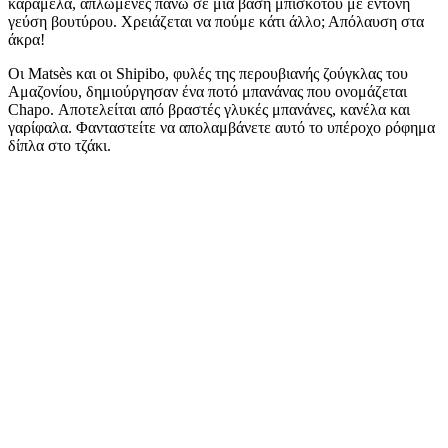
καραμέλα, απλωμένες πάνω σε μια βάση μπισκότου με έντονη
γεύση βουτύρου. Χρειάζεται να πούμε κάτι άλλο; Απόλαυση στα
άκρα!
Οι Matsès και οι Shipibo, φυλές της περουβιανής ζούγκλας του
Αμαζονίου, δημιούργησαν ένα ποτό μπανάνας που ονομάζεται
Chapo. Αποτελείται από βραστές γλυκές μπανάνες, κανέλα και
γαρίφαλα. Φανταστείτε να απολαμβάνετε αυτό το υπέροχο ρόφημα
δίπλα στο τζάκι.