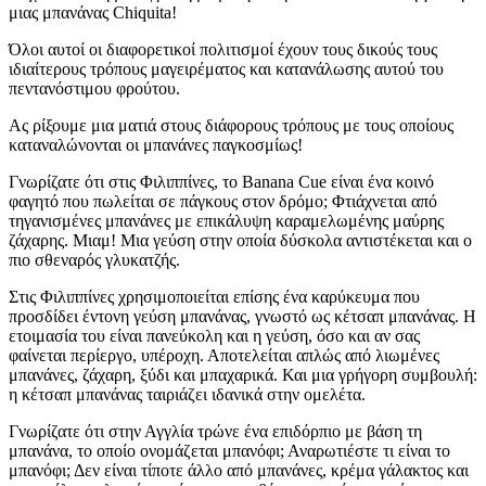
μιας μπανάνας Chiquita!
Όλοι αυτοί οι διαφορετικοί πολιτισμοί έχουν τους δικούς τους
ιδιαίτερους τρόπους μαγειρέματος και κατανάλωσης αυτού του
πεντανόστιμου φρούτου.
Ας ρίξουμε μια ματιά στους διάφορους τρόπους με τους οποίους
καταναλώνονται οι μπανάνες παγκοσμίως!
Γνωρίζατε ότι στις Φιλιππίνες, το Banana Cue είναι ένα κοινό
φαγητό που πωλείται σε πάγκους στον δρόμο; Φτιάχνεται από
τηγανισμένες μπανάνες με επικάλυψη καραμελωμένης μαύρης
ζάχαρης. Μιαμ! Μια γεύση στην οποία δύσκολα αντιστέκεται και ο
πιο σθεναρός γλυκατζής.
Στις Φιλιππίνες χρησιμοποιείται επίσης ένα καρύκευμα που
προσδίδει έντονη γεύση μπανάνας, γνωστό ως κέτσαπ μπανάνας. Η
ετοιμασία του είναι πανεύκολη και η γεύση, όσο και αν σας
φαίνεται περίεργο, υπέροχη. Αποτελείται απλώς από λιωμένες
μπανάνες, ζάχαρη, ξύδι και μπαχαρικά. Και μια γρήγορη συμβουλή:
η κέτσαπ μπανάνας ταιριάζει ιδανικά στην ομελέτα.
Γνωρίζατε ότι στην Αγγλία τρώνε ένα επιδόρπιο με βάση τη
μπανάνα, το οποίο ονομάζεται μπανόφι; Αναρωτιέστε τι είναι το
μπανόφι; Δεν είναι τίποτε άλλο από μπανάνες, κρέμα γάλακτος και