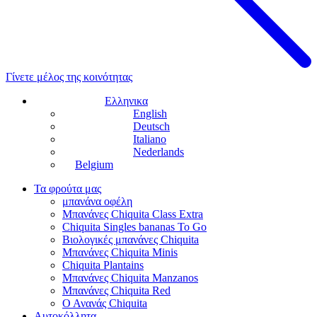
Γίνετε μέλος της κοινότητας
Ελληνικα
English
Deutsch
Italiano
Nederlands
Belgium
Τα φρούτα μας
μπανάνα οφέλη
Μπανάνες Chiquita Class Extra
Chiquita Singles bananas To Go
Βιολογικές μπανάνες Chiquita
Μπανάνες Chiquita Minis
Chiquita Plantains
Μπανάνες Chiquita Manzanos
Μπανάνες Chiquita Red
Ο Ανανάς Chiquita
Αυτοκόλλητα