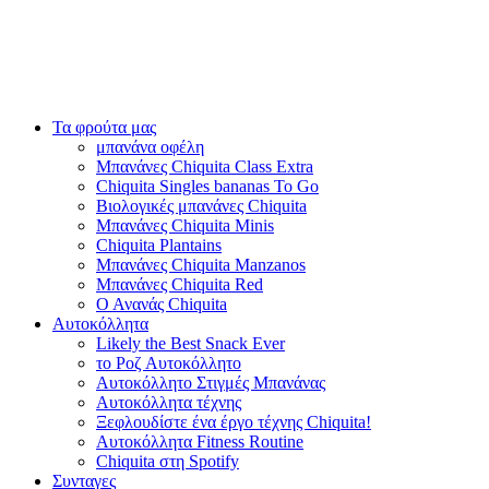
Τα φρούτα μας
μπανάνα οφέλη
Μπανάνες Chiquita Class Extra
Chiquita Singles bananas To Go
Βιολογικές μπανάνες Chiquita
Μπανάνες Chiquita Minis
Chiquita Plantains
Μπανάνες Chiquita Manzanos
Μπανάνες Chiquita Red
Ο Ανανάς Chiquita
Αυτοκόλλητα
Likely the Best Snack Ever
το Ροζ Αυτοκόλλητο
Αυτοκόλλητο Στιγμές Μπανάνας
Αυτοκόλλητα τέχνης
Ξεφλουδίστε ένα έργο τέχνης Chiquita!
Αυτοκόλλητα Fitness Routine
Chiquita στη Spotify
Συνταγες