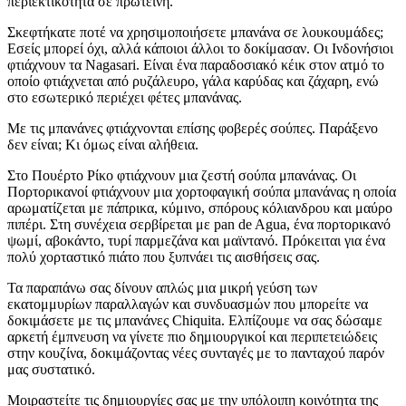
περιεκτικότητα σε πρωτεΐνη.
Σκεφτήκατε ποτέ να χρησιμοποιήσετε μπανάνα σε λουκουμάδες;
Εσείς μπορεί όχι, αλλά κάποιοι άλλοι το δοκίμασαν. Οι Ινδονήσιοι
φτιάχνουν τα Nagasari. Είναι ένα παραδοσιακό κέικ στον ατμό το
οποίο φτιάχνεται από ρυζάλευρο, γάλα καρύδας και ζάχαρη, ενώ
στο εσωτερικό περιέχει φέτες μπανάνας.
Με τις μπανάνες φτιάχνονται επίσης φοβερές σούπες. Παράξενο
δεν είναι; Κι όμως είναι αλήθεια.
Στο Πουέρτο Ρίκο φτιάχνουν μια ζεστή σούπα μπανάνας. Οι
Πορτορικανοί φτιάχνουν μια χορτοφαγική σούπα μπανάνας η οποία
αρωματίζεται με πάπρικα, κύμινο, σπόρους κόλιανδρου και μαύρο
πιπέρι. Στη συνέχεια σερβίρεται με pan de Agua, ένα πορτορικανό
ψωμί, αβοκάντο, τυρί παρμεζάνα και μαϊντανό. Πρόκειται για ένα
πολύ χορταστικό πιάτο που ξυπνάει τις αισθήσεις σας.
Τα παραπάνω σας δίνουν απλώς μια μικρή γεύση των
εκατομμυρίων παραλλαγών και συνδυασμών που μπορείτε να
δοκιμάσετε με τις μπανάνες Chiquita. Ελπίζουμε να σας δώσαμε
αρκετή έμπνευση να γίνετε πιο δημιουργικοί και περιπετειώδεις
στην κουζίνα, δοκιμάζοντας νέες συνταγές με το πανταχού παρόν
μας συστατικό.
Μοιραστείτε τις δημιουργίες σας με την υπόλοιπη κοινότητα της