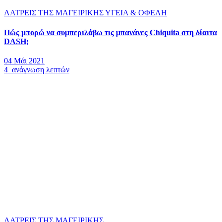
ΛΑΤΡΕΙΣ ΤΗΣ ΜΑΓΕΙΡΙΚΗΣ
ΥΓΕΙΑ & ΟΦΕΛΗ
Πώς μπορώ να συμπεριλάβω τις μπανάνες Chiquita στη δίαιτα
DASH;
04 Μάι 2021
4 ανάγνωση λεπτών
ΛΑΤΡΕΙΣ ΤΗΣ ΜΑΓΕΙΡΙΚΗΣ