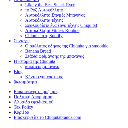
Likely the Best Snack Ever
το Ροζ Αυτοκόλλητο
Αυτοκόλλητο Στιγμές Μπανάνας
Αυτοκόλλητα τέχνης
Ξεφλουδίστε ένα έργο τέχνης Chiquita!
Αυτοκόλλητα Fitness Routine
Chiquita στη Spotify
Συνταγες
Ο απόλυτος οδηγός της Chiquita για smoothie
Banana Bread
Στάδια ωρίμανσης της μπανάνας
Η ιστορία της Chiquita
καλύτερη μπανάνα
Blog
Κέντρο γυμναστικής
βιωσιμότητα
Επικοινωνήστε μαζί μας
Πολιτική Απορρήτου
Αλυσίδα εφοδιασμού
Tax Policy
Καριέρα
Επισκεφθείτε το Chiquitabrands.com