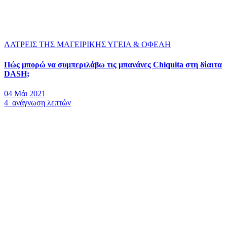
ΛΑΤΡΕΙΣ ΤΗΣ ΜΑΓΕΙΡΙΚΗΣ
ΥΓΕΙΑ & ΟΦΕΛΗ
Πώς μπορώ να συμπεριλάβω τις μπανάνες Chiquita στη δίαιτα
DASH;
04 Μάι 2021
4 ανάγνωση λεπτών