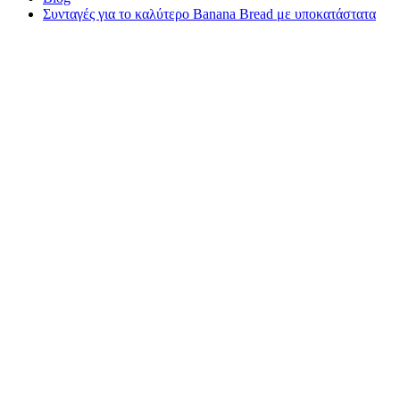
Συνταγές για το καλύτερο Banana Bread με υποκατάστατα
ΛΑΤΡΕΙΣ ΤΗΣ
ΜΑΓΕΙΡΙΚΗΣ
Συνταγές
για το
καλύτερο
Banana
Bread με
υποκατάστατα
ΛΑΤΡΕΙΣ ΤΗΣ
ΜΑΓΕΙΡΙΚΗΣ
1 Δεκεμβρίου
2020 ・ 5
ανάγνωση
λεπτών