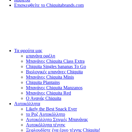
Επισκεφθείτε το Chiquitabrands.com
Τα φρούτα μας
μπανάνα οφέλη
Μπανάνες Chiquita Class Extra
Chiquita Singles bananas To Go
Βιολογικές μπανάνες Chiquita
Μπανάνες Chiquita Minis
Chiquita Plantains
Μπανάνες Chiquita Manzanos
Μπανάνες Chiquita Red
Ο Ανανάς Chiquita
Αυτοκόλλητα
Likely the Best Snack Ever
το Ροζ Αυτοκόλλητο
Αυτοκόλλητο Στιγμές Μπανάνας
Αυτοκόλλητα τέχνης
Ξεφλουδίστε ένα έργο τέχνης Chiquita!