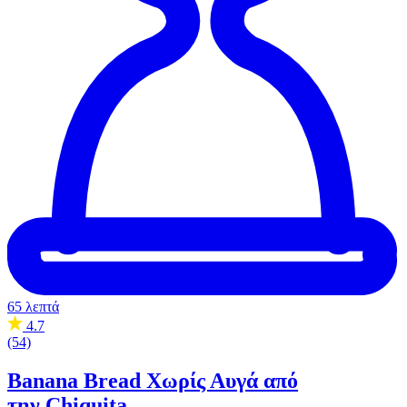
65 λεπτά
4.7
(54)
Banana Bread Χωρίς Αυγά από
την
Chiquita