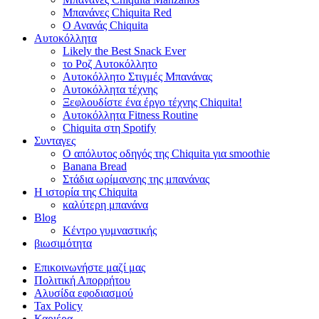
Μπανάνες Chiquita Red
Ο Ανανάς Chiquita
Αυτοκόλλητα
Likely the Best Snack Ever
το Ροζ Αυτοκόλλητο
Αυτοκόλλητο Στιγμές Μπανάνας
Αυτοκόλλητα τέχνης
Ξεφλουδίστε ένα έργο τέχνης Chiquita!
Αυτοκόλλητα Fitness Routine
Chiquita στη Spotify
Συνταγες
Ο απόλυτος οδηγός της Chiquita για smoothie
Banana Bread
Στάδια ωρίμανσης της μπανάνας
Η ιστορία της Chiquita
καλύτερη μπανάνα
Blog
Κέντρο γυμναστικής
βιωσιμότητα
Επικοινωνήστε μαζί μας
Πολιτική Απορρήτου
Αλυσίδα εφοδιασμού
Tax Policy
Καριέρα