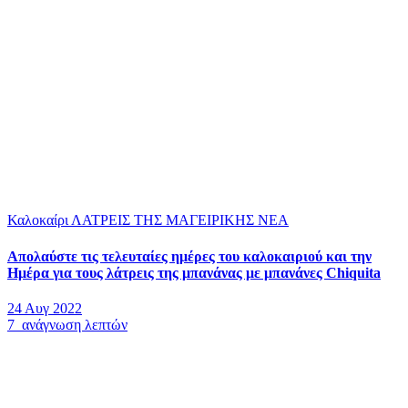
Καλοκαίρι
ΛΑΤΡΕΙΣ ΤΗΣ ΜΑΓΕΙΡΙΚΗΣ
ΝΕΑ
Απολαύστε τις τελευταίες ημέρες του καλοκαιριού και την
Ημέρα για τους λάτρεις της μπανάνας με μπανάνες Chiquita
24 Αυγ 2022
7 ανάγνωση λεπτών