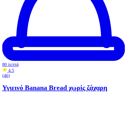
80 λεπτά
4.5
(46)
Υγιεινό Banana Bread χωρίς ζάχαρη