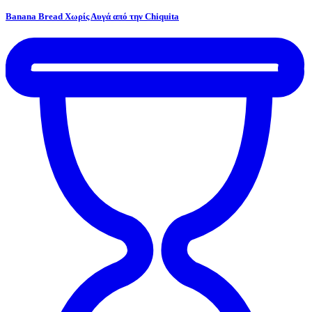
Banana Bread Χωρίς Αυγά από την Chiquita