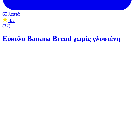
65 λεπτά
4.7
(37)
Εύκολο Banana Bread χωρίς γλουτένη