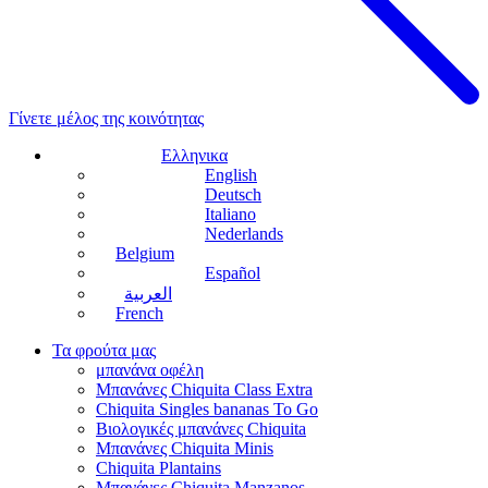
Γίνετε μέλος της κοινότητας
Ελληνικα
English
Deutsch
Italiano
Nederlands
Belgium
Español
العربية
French
Τα φρούτα μας
μπανάνα οφέλη
Μπανάνες Chiquita Class Extra
Chiquita Singles bananas To Go
Βιολογικές μπανάνες Chiquita
Μπανάνες Chiquita Minis
Chiquita Plantains
Μπανάνες Chiquita Manzanos