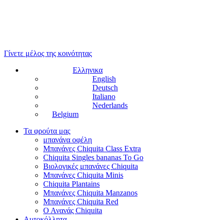
Γίνετε μέλος της κοινότητας
Ελληνικα
English
Deutsch
Italiano
Nederlands
Belgium
Τα φρούτα μας
μπανάνα οφέλη
Μπανάνες Chiquita Class Extra
Chiquita Singles bananas To Go
Βιολογικές μπανάνες Chiquita
Μπανάνες Chiquita Minis
Chiquita Plantains
Μπανάνες Chiquita Manzanos
Μπανάνες Chiquita Red
Ο Ανανάς Chiquita
Αυτοκόλλητα