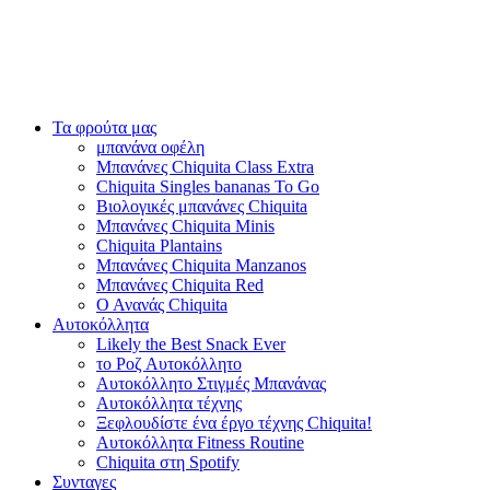
Τα φρούτα μας
μπανάνα οφέλη
Μπανάνες Chiquita Class Extra
Chiquita Singles bananas To Go
Βιολογικές μπανάνες Chiquita
Μπανάνες Chiquita Minis
Chiquita Plantains
Μπανάνες Chiquita Manzanos
Μπανάνες Chiquita Red
Ο Ανανάς Chiquita
Αυτοκόλλητα
Likely the Best Snack Ever
το Ροζ Αυτοκόλλητο
Αυτοκόλλητο Στιγμές Μπανάνας
Αυτοκόλλητα τέχνης
Ξεφλουδίστε ένα έργο τέχνης Chiquita!
Αυτοκόλλητα Fitness Routine
Chiquita στη Spotify
Συνταγες