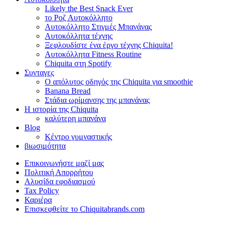
Likely the Best Snack Ever
το Ροζ Αυτοκόλλητο
Αυτοκόλλητο Στιγμές Μπανάνας
Αυτοκόλλητα τέχνης
Ξεφλουδίστε ένα έργο τέχνης Chiquita!
Αυτοκόλλητα Fitness Routine
Chiquita στη Spotify
Συνταγες
Ο απόλυτος οδηγός της Chiquita για smoothie
Banana Bread
Στάδια ωρίμανσης της μπανάνας
Η ιστορία της Chiquita
καλύτερη μπανάνα
Blog
Κέντρο γυμναστικής
βιωσιμότητα
Επικοινωνήστε μαζί μας
Πολιτική Απορρήτου
Αλυσίδα εφοδιασμού
Tax Policy
Καριέρα
Επισκεφθείτε το Chiquitabrands.com