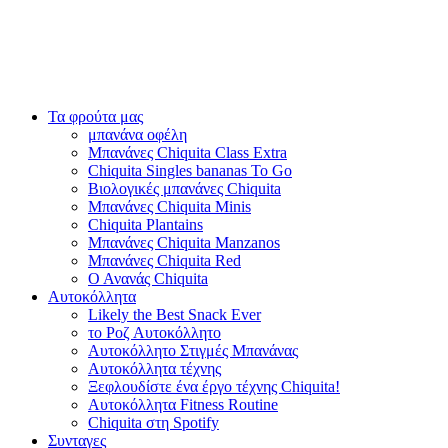
Τα φρούτα μας
μπανάνα οφέλη
Μπανάνες Chiquita Class Extra
Chiquita Singles bananas To Go
Βιολογικές μπανάνες Chiquita
Μπανάνες Chiquita Minis
Chiquita Plantains
Μπανάνες Chiquita Manzanos
Μπανάνες Chiquita Red
Ο Ανανάς Chiquita
Αυτοκόλλητα
Likely the Best Snack Ever
το Ροζ Αυτοκόλλητο
Αυτοκόλλητο Στιγμές Μπανάνας
Αυτοκόλλητα τέχνης
Ξεφλουδίστε ένα έργο τέχνης Chiquita!
Αυτοκόλλητα Fitness Routine
Chiquita στη Spotify
Συνταγες