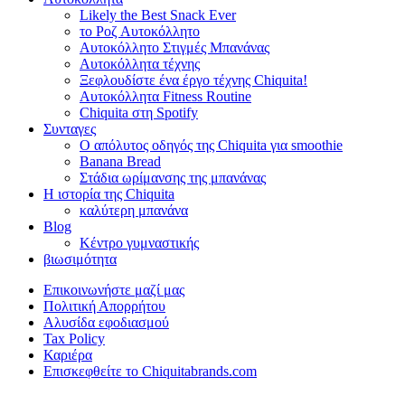
Likely the Best Snack Ever
το Ροζ Αυτοκόλλητο
Αυτοκόλλητο Στιγμές Μπανάνας
Αυτοκόλλητα τέχνης
Ξεφλουδίστε ένα έργο τέχνης Chiquita!
Αυτοκόλλητα Fitness Routine
Chiquita στη Spotify
Συνταγες
Ο απόλυτος οδηγός της Chiquita για smoothie
Banana Bread
Στάδια ωρίμανσης της μπανάνας
Η ιστορία της Chiquita
καλύτερη μπανάνα
Blog
Κέντρο γυμναστικής
βιωσιμότητα
Επικοινωνήστε μαζί μας
Πολιτική Απορρήτου
Αλυσίδα εφοδιασμού
Tax Policy
Καριέρα
Επισκεφθείτε το Chiquitabrands.com