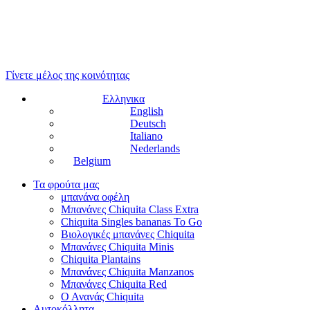
Γίνετε μέλος της κοινότητας
Ελληνικα
English
Deutsch
Italiano
Nederlands
Belgium
Τα φρούτα μας
μπανάνα οφέλη
Μπανάνες Chiquita Class Extra
Chiquita Singles bananas To Go
Βιολογικές μπανάνες Chiquita
Μπανάνες Chiquita Minis
Chiquita Plantains
Μπανάνες Chiquita Manzanos
Μπανάνες Chiquita Red
Ο Ανανάς Chiquita
Αυτοκόλλητα