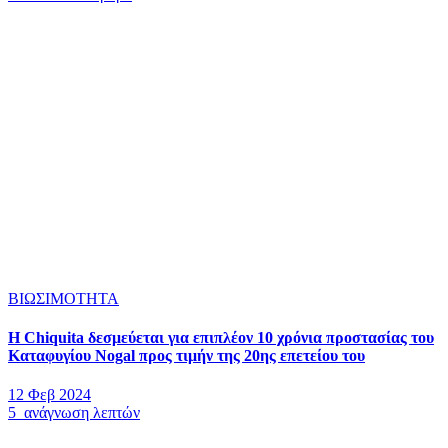
ΒΙΩΣΙΜΟΤΗΤΑ
Η Chiquita δεσμεύεται για επιπλέον 10 χρόνια προστασίας του
Καταφυγίου Nogal προς τιμήν της 20ης επετείου του
12 Φεβ 2024
5 ανάγνωση λεπτών