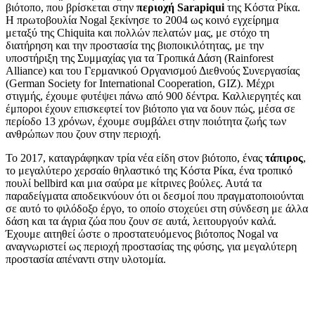
βιότοπο, που βρίσκεται στην
περιοχή Sarapiqui
της Κόστα Ρίκα.
Η πρωτοβουλία Nogal ξεκίνησε το 2004 ως κοινό εγχείρημα
μεταξύ της Chiquita και πολλών πελατών μας, με στόχο τη
διατήρηση και την προστασία της βιοποικιλότητας, με την
υποστήριξη της Συμμαχίας για τα Τροπικά Δάση (Rainforest
Alliance) και του Γερμανικού Οργανισμού Διεθνούς Συνεργασίας
(German Society for International Cooperation, GIZ). Μέχρι
στιγμής, έχουμε φυτέψει πάνω από 900 δέντρα. Καλλιεργητές και
έμποροι έχουν επισκεφτεί τον βιότοπο για να δουν πώς, μέσα σε
περίοδο 13 χρόνων, έχουμε συμβάλει στην ποιότητα ζωής των
ανθρώπων που ζουν στην περιοχή.
Το 2017, καταγράφηκαν τρία νέα είδη στον βιότοπο, ένας
τάπιρος
,
το μεγαλύτερο χερσαίο θηλαστικό της Κόστα Ρίκα, ένα τροπικό
πουλί bellbird και μια σαύρα με κίτρινες βούλες. Αυτά τα
παραδείγματα αποδεικνύουν ότι οι δεσμοί που πραγματοποιούνται
σε αυτό το φιλόδοξο έργο, το οποίο στοχεύει στη σύνδεση με άλλα
δάση και τα άγρια ζώα που ζουν σε αυτά, λειτουργούν καλά.
Έχουμε αιτηθεί ώστε ο προστατευόμενος βιότοπος Nogal να
αναγνωριστεί ως περιοχή προστασίας της φύσης, για μεγαλύτερη
προστασία απέναντι στην υλοτομία.