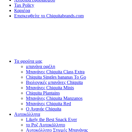
Tax Policy
Καριέρα
Επισκεφθείτε το Chiquitabrands.com
Τα φρούτα μας
μπανάνα οφέλη
Μπανάνες Chiquita Class Extra
Chiquita Singles bananas To Go
Βιολογικές μπανάνες Chiquita
Μπανάνες Chiquita Minis
Chiquita Plantains
Μπανάνες Chiquita Manzanos
Μπανάνες Chiquita Red
Ο Ανανάς Chiquita
Αυτοκόλλητα
Likely the Best Snack Ever
το Ροζ Αυτοκόλλητο
Αυτοκόλλητο Στιγμές Μπανάνας