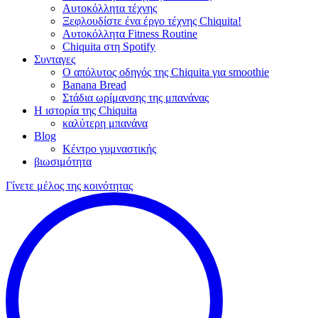
Αυτοκόλλητα τέχνης
Ξεφλουδίστε ένα έργο τέχνης Chiquita!
Αυτοκόλλητα Fitness Routine
Chiquita στη Spotify
Συνταγες
Ο απόλυτος οδηγός της Chiquita για smoothie
Banana Bread
Στάδια ωρίμανσης της μπανάνας
Η ιστορία της Chiquita
καλύτερη μπανάνα
Blog
Κέντρο γυμναστικής
βιωσιμότητα
Γίνετε μέλος της κοινότητας