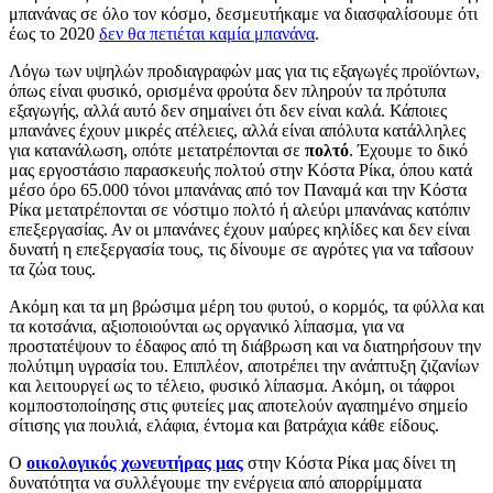
μπανάνας σε όλο τον κόσμο, δεσμευτήκαμε να διασφαλίσουμε ότι
έως το 2020
δεν θα πετιέται καμία μπανάνα
.
Λόγω των υψηλών προδιαγραφών μας για τις εξαγωγές προϊόντων,
όπως είναι φυσικό, ορισμένα φρούτα δεν πληρούν τα πρότυπα
εξαγωγής, αλλά αυτό δεν σημαίνει ότι δεν είναι καλά. Κάποιες
μπανάνες έχουν μικρές ατέλειες, αλλά είναι απόλυτα κατάλληλες
για κατανάλωση, οπότε μετατρέπονται σε
πολτό
. Έχουμε το δικό
μας εργοστάσιο παρασκευής πολτού στην Κόστα Ρίκα, όπου κατά
μέσο όρο 65.000 τόνοι μπανάνας από τον Παναμά και την Κόστα
Ρίκα μετατρέπονται σε νόστιμο πολτό ή αλεύρι μπανάνας κατόπιν
επεξεργασίας. Αν οι μπανάνες έχουν μαύρες κηλίδες και δεν είναι
δυνατή η επεξεργασία τους, τις δίνουμε σε αγρότες για να ταΐσουν
τα ζώα τους.
Ακόμη και τα μη βρώσιμα μέρη του φυτού, ο κορμός, τα φύλλα και
τα κοτσάνια, αξιοποιούνται ως οργανικό λίπασμα, για να
προστατέψουν το έδαφος από τη διάβρωση και να διατηρήσουν την
πολύτιμη υγρασία του. Επιπλέον, αποτρέπει την ανάπτυξη ζιζανίων
και λειτουργεί ως το τέλειο, φυσικό λίπασμα. Ακόμη, οι τάφροι
κομποστοποίησης στις φυτείες μας αποτελούν αγαπημένο σημείο
σίτισης για πουλιά, ελάφια, έντομα και βατράχια κάθε είδους.
Ο
οικολογικός χωνευτήρας μας
στην Κόστα Ρίκα μας δίνει τη
δυνατότητα να συλλέγουμε την ενέργεια από απορρίμματα