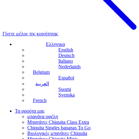
Γίνετε μέλος της κοινότητας
Ελληνικα
English
Deutsch
Italiano
Nederlands
Belgium
Español
العربية
Suomi
Svenska
French
Τα φρούτα μας
μπανάνα οφέλη
Μπανάνες Chiquita Class Extra
Chiquita Singles bananas To Go
Βιολογικές μπανάνες Chiquita
Μπανάνες Chiquita Minis