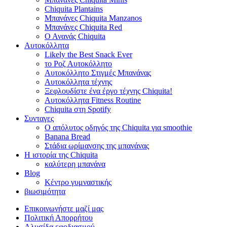
Chiquita Plantains
Μπανάνες Chiquita Manzanos
Μπανάνες Chiquita Red
Ο Ανανάς Chiquita
Αυτοκόλλητα
Likely the Best Snack Ever
το Ροζ Αυτοκόλλητο
Αυτοκόλλητο Στιγμές Μπανάνας
Αυτοκόλλητα τέχνης
Ξεφλουδίστε ένα έργο τέχνης Chiquita!
Αυτοκόλλητα Fitness Routine
Chiquita στη Spotify
Συνταγες
Ο απόλυτος οδηγός της Chiquita για smoothie
Banana Bread
Στάδια ωρίμανσης της μπανάνας
Η ιστορία της Chiquita
καλύτερη μπανάνα
Blog
Κέντρο γυμναστικής
βιωσιμότητα
Επικοινωνήστε μαζί μας
Πολιτική Απορρήτου
Αλυσίδα εφοδιασμού