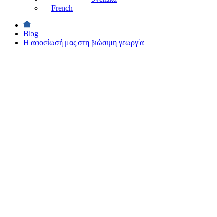
French
Blog
Η αφοσίωσή μας στη βιώσιμη γεωργία
ΒΙΩΣΙΜΟΤΗΤΑ
Η
αφοσίωσή
μας στη
βιώσιμη
γεωργία
ΒΙΩΣΙΜΟΤΗΤΑ
28 Ιανουαρίου
2021 ・ 4
ανάγνωση
λεπτών