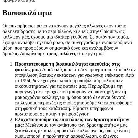
Βιοποικιλότητα
Οι επιχειρήσεις πρέπει να κάνουν μεγάλες αλλαγές στον τρόπο
αλληλεπίδρασης με το περιβάλλον, κι εμείς στην Chiquita, ως
καλλιεργητές, έχουμε μια ιδιαίτερη ευθύνη. Σε αυτόν τον τομέα,
έχουμε αναλάβει ηγετικό ρόλο, σε συνεργασία με ενδιαφερόμενα
μέρη, που προσφέρουν σημαντικό έργο και αναλαμβάνουν
δράσεις. Διακρίνουμε
τρεις πυλώνες
στο έργο μας:
Προστατεύουμε τη βιοποικιλότητα απευθείας στις
φυτείες μας:
Διασφαλίζουμε ότι δεν πραγματοποιείται πλέον
αποψίλωση δασικών εκτάσεων για γεωργική επέκταση: Από
το 1994, δεν έχει γίνει καύση ή αποψίλωση πολύτιμων
οικοσυστημάτων για τις φυτείες μας. Περιορίζουμε την
παραγωγή σε περιοχές που μπορούν να υποστηρίξουν τη
μακροχρόνια καλλιέργεια ή, όπου αυτό δεν είναι δυνατό,
επιλέγουμε περιοχές τις οποίες μπορούμε να επιστρέψουμε
στη φυσική τους κατάσταση. Είμαστε υπερήφανοι
πρωτοπόροι σε αυτήν την προσέγγιση.
Ελαχιστοποιούμε τις επιπτώσεις των δραστηριοτήτων
μας:
Μειώνουμε τον αντίκτυπο των δραστηριοτήτων μας,
ξεκινώντας με καλές πρακτικές καλλιέργειας, όπως είναι η
αμειψισπορά, η προληπτική αποφύλλωση, ο έλεγχος