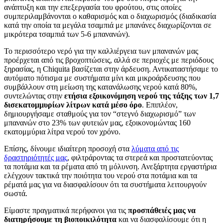
ανάπτυξη και την επεξεργασία του φρούτου, στις οποίες
συμπεριλαμβάνονται ο καθαρισμός και ο διαχωρισμός (διαδικασία
κατά την οποία τα μεγάλα τσαμπιά με μπανάνες διαχωρίζονται σε
μικρότερα τσαμπιά των 5-6 μπανανών).
Το περισσότερο νερό για την καλλιέργεια των μπανανών μας
προέρχεται από τις βροχοπτώσεις, αλλά σε περιοχές με περιόδους
ξηρασίας, η Chiquita βασίζεται στην άρδευση. Αντικαταστήσαμε το
αυτόματο πότισμα με συστήματα μίνι και μικροάρδευσης που
συμβάλλουν στη μείωση της κατανάλωσης νερού κατά 80%,
συντελώντας στην
ετήσια εξοικονόμηση νερού της τάξης των 1,7
δισεκατομμυρίων λίτρων κατά μέσο όρο
. Επιπλέον,
δημιουργήσαμε σταθμούς για τον “στεγνό διαχωρισμό” των
μπανανών στο 23% των φυτειών μας, εξοικονομώντας 160
εκατομμύρια λίτρα νερού τον χρόνο.
Επίσης, δίνουμε ιδιαίτερη προσοχή στα
λύματα από τις
δραστηριότητές μας
, φιλτράροντας τα στερεά και προστατεύοντας
τα ποτάμια και τα ρέματα από τη μόλυνση. Ανεξάρτητα εργαστήρια
ελέγχουν τακτικά την ποιότητα του νερού στα ποτάμια και τα
ρέματά μας για να διασφαλίσουν ότι τα συστήματα λειτουργούν
σωστά.
Είμαστε πραγματικά περήφανοι για τις
προσπάθειές μας να
διατηρήσουμε τη βιοποικιλότητα
και να διασφαλίσουμε ότι η