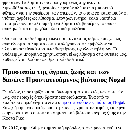
φρούτων. Τα λύματα που προηγουμένως πήγαιναν σε
λιμνοθάλασσες επεξεργασίας περνούν πλέον από μια σειρά
φίλτρων για την αφαίρεση των στερεών, τα οποία χρησιμοποιούν οι
ντόπιοι αγρότες ως λίπασμα. Στον χωνευτήρα, καλά βακτήρια
μετατρέπουν τα φιλτραρισμένα λύματα σε βιοαέριο, το οποίο
αποθηκεύεται σε μεγάλα πλαστικά μπαλόνια.
Ολόκληρο το σύστημα μειώνει σημαντικά τις οσμές και έχει ως
αποτέλεσμα τα λύματα που καταλήγουν στο περιβάλλον να
πληρούν τα εθνικά πρότυπα διαχείρισης υγρών αποβλήτων. Το
υπόλειμμα μπορεί να χρησιμοποιηθεί ως λίπασμα στις φυτείες μας,
καθώς είναι πλούσιο σε θρεπτικά συστατικά.
Προστασία της άγριας ζωής και των
δασών: Προστατευόμενος βιότοπος Nogal
Επιπλέον, υποστηρίζουμε τη βιωσιμότητα και εκτός των φυτειών
μας, σε περιοχές όπου δραστηριοποιούμαστε. Ένα από τα
καλύτερα παραδείγματα είναι ο
προστατευόμενος βιότοπος Nogal
.
Συνεχίζουμε να προσφέρουμε με ιδέες, χρηματοδoτήσεις και έργο
στην προστασία αυτού του σημαντικού βιότοπου άγριας ζωής στην
Κόστα Ρίκα.
Το 2017, σημειώθηκε σημαντική πρόοδος στον προστατευόμενο