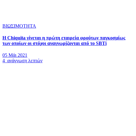
ΒΙΩΣΙΜΟΤΗΤΑ
Η Chiquita γίνεται η πρώτη εταιρεία φρούτων παγκοσμίως
των οποίων οι στόχοι αναγνωρίζονται από το SBTi
05 Μάι 2021
4 ανάγνωση λεπτών