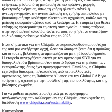
ενέργειας, μέσα από τη μετάβαση σε πιο πράσινες μορφές
ηλεκτρικής ενέργειας, όπως τη χρήση ηλιακών πάνελ ή
ανεμογεννητριών, την αντικατάσταση της χρήσης πετρελαίου με
βιοκαύσιμα ή την υιοθέτηση ηλεκτρικών οχημάτων, καθώς και τη
μείωση εκπομπών αζώτου από τα λιπάσματα. Η εταιρεία έχει θέσει
επίσης ως προτεραιότητα τη στενή συνεργασία με τους εταίρους
στην εφοδιαστική αλυσίδα, ώστε να τους βοηθήσει να αναπτύξουν
το δικό τους αντίστοιχο πλάνο έως το 2025.
Είναι σημαντικό για την Chiquita να παρακολουθούνται οι στόχοι
της από μια ανεξάρτητη αρχή, ώστε να διασφαλίζεται ότι η πρόοδος
και οι τομείς βελτίωσης αντιμετωπίζονται με τη δέουσα σημασία.
Η εταιρεία συνεργάζεται στενά με τον οργανισμό SBTi για να
διασφαλίσει ότι βρίσκεται στον σωστό δρόμο για τη μείωση των
εκπομπών της, όπως έχει προγραμματιστεί. Επιπλέον, η Chiquita
έχει λάβει διάφορες πιστοποιήσεις από περιβαλλοντικές
οργανώσεις, όπως τη Rainforest Alliance και την Global GAP, για
το έργο της σχετικά με την προώθηση της βιοποικιλότητας και της
βιώσιμης γεωργίας.
Για να μάθετε περισσότερα σχετικά με το πρόγραμμα
αναζωογόνησης των καλλιεργειών της Chiquita, επισκεφτείτε τη
διεύθυνση
www.chiquita.com/sustainability
.
Κοινοποίηση