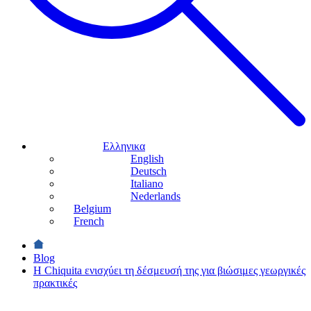
Ελληνικα
English
Deutsch
Italiano
Nederlands
Belgium
French
Blog
Η Chiquita ενισχύει τη δέσμευσή της για βιώσιμες γεωργικές
πρακτικές
ΒΙΩΣΙΜΟΤΗΤΑ