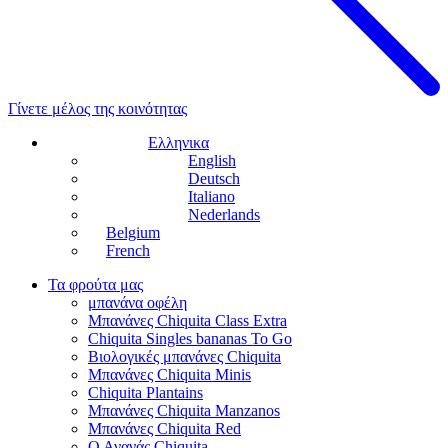
Γίνετε μέλος της κοινότητας
Ελληνικα
English
Deutsch
Italiano
Nederlands
Belgium
French
Τα φρούτα μας
μπανάνα οφέλη
Μπανάνες Chiquita Class Extra
Chiquita Singles bananas To Go
Βιολογικές μπανάνες Chiquita
Μπανάνες Chiquita Minis
Chiquita Plantains
Μπανάνες Chiquita Manzanos
Μπανάνες Chiquita Red
Ο Ανανάς Chiquita