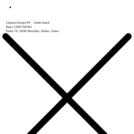
Chiquita Europe BV – Greek branch
Reg.n.135871501001
Pireos 78, 18346 Moschato, Athens, Greece