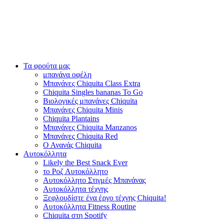
Τα φρούτα μας
μπανάνα οφέλη
Μπανάνες Chiquita Class Extra
Chiquita Singles bananas To Go
Βιολογικές μπανάνες Chiquita
Μπανάνες Chiquita Minis
Chiquita Plantains
Μπανάνες Chiquita Manzanos
Μπανάνες Chiquita Red
Ο Ανανάς Chiquita
Αυτοκόλλητα
Likely the Best Snack Ever
το Ροζ Αυτοκόλλητο
Αυτοκόλλητο Στιγμές Μπανάνας
Αυτοκόλλητα τέχνης
Ξεφλουδίστε ένα έργο τέχνης Chiquita!
Αυτοκόλλητα Fitness Routine
Chiquita στη Spotify