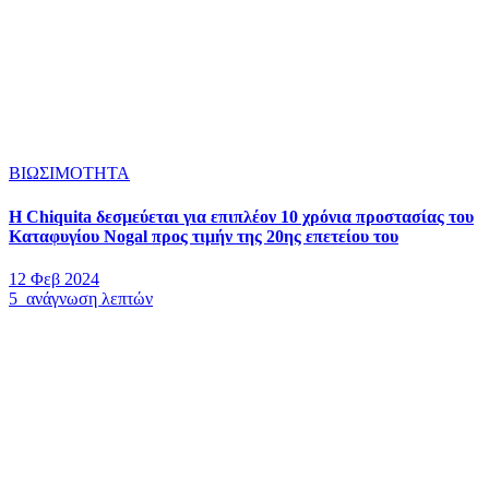
ΒΙΩΣΙΜΟΤΗΤΑ
Η Chiquita δεσμεύεται για επιπλέον 10 χρόνια προστασίας του
Καταφυγίου Nogal προς τιμήν της 20ης επετείου του
12 Φεβ 2024
5 ανάγνωση λεπτών