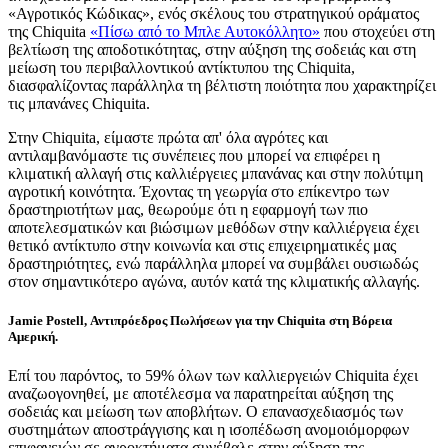
«Αγροτικός Κώδικας», ενός σκέλους του στρατηγικού οράματος
της Chiquita
«Πίσω από το Μπλε Αυτοκόλλητο»
που στοχεύει στη
βελτίωση της αποδοτικότητας, στην αύξηση της σοδειάς και στη
μείωση του περιβαλλοντικού αντίκτυπου της Chiquita,
διασφαλίζοντας παράλληλα τη βέλτιστη ποιότητα που χαρακτηρίζει
τις μπανάνες Chiquita.
Στην Chiquita, είμαστε πρώτα απ' όλα αγρότες και
αντιλαμβανόμαστε τις συνέπειες που μπορεί να επιφέρει η
κλιματική αλλαγή στις καλλιέργειες μπανάνας και στην πολύτιμη
αγροτική κοινότητα. Έχοντας τη γεωργία στο επίκεντρο των
δραστηριοτήτων μας, θεωρούμε ότι η εφαρμογή των πιο
αποτελεσματικών και βιώσιμων μεθόδων στην καλλιέργεια έχει
θετικό αντίκτυπο στην κοινωνία και στις επιχειρηματικές μας
δραστηριότητες, ενώ παράλληλα μπορεί να συμβάλει ουσιωδώς
στον σημαντικότερο αγώνα, αυτόν κατά της κλιματικής αλλαγής.
Jamie Postell, Αντιπρόεδρος Πωλήσεων για την Chiquita στη Βόρεια
Αμερική.
Επί του παρόντος, το 59% όλων των καλλιεργειών Chiquita έχει
αναζωογονηθεί, με αποτέλεσμα να παρατηρείται αύξηση της
σοδειάς και μείωση των αποβλήτων. Ο επανασχεδιασμός των
συστημάτων αποστράγγισης και η ισοπέδωση ανομοιόμορφων
επιφανειών σε αγροκτήματα συνέβαλε στην αύξηση της