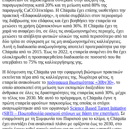
παραγωγικότητας κατά 20% και τη μείωση κατά 80% της
παραγωγής CaCO3/εκτάριο. Η Chiquita έχει επίσης υιοθετήσει την
πρακτική «Εδαφοκάλυψης», η οποία συμβάλλει στον περιορισμό
της διάβρωσης του εδάφους και έχει βοηθήσει την εταιρεία να
μειώσει τη χρήση ζιζανιοκτόνων κατά 36%. Η Chiquita έχει τη
χαρά να αναφέρει ότι, σε όλες τις αναζωογονημένες περιοχές, έχει
μειώσει τα απόβλητα φυτικών υλικών της κατά περισσότερο από τα
δύο τρίτα σε σύγκριση με τις μη αναζωογονημένες καλλιέργειες.
Αυτή η διαδικασία αναζωογόνησης αποτελεί προτεραιότητα για την
Chiquita από το 2015. Έως το 2022, η εταιρεία αναμένει ότι θα έχει
ολοκληρωθεί η προαναφερθείσα διαδικασία σε ποσοστό που θα
υπερβαίνει το 75% της καλλιεργήσιμης γης.
Η δέσμευση της Chiquita για την εφαρμογή βιώσιμων πρακτικών
εκτείνεται πέρα από τις καλλιέργειες της. Νωρίτερα φέτος, η
εταιρεία ανακοίνωσε το
πρόγραμμα βιωσιμότητας «30by30»,
το
οποίο αποσκοπεί στη μείωση των εκπομπών διοξειδίου του
άνθρακα σε όλες τις δραστηριότητες της εταιρείας κατά 30%, μέχρι
το τέλος του 2030. Με αυτό το πρόγραμμα, η Chiquita έγινε η
πρώτη εταιρεία φρούτων παγκοσμίως της οποίας οι στόχοι
αναγνωρίστηκαν από τον οργανισμό
Science Based Target Initiative
(SBTi – Πρωτοβουλία ορισμού στόχων με βάση την επιστήμη).
Σε
εναρμόνιση με τη Συμφωνία του Παρισιού για το κλίμα, η Chiquita
έχει συντάξει ένα αναλυτικό πλάνο με ορίζοντα έως το 2030, στο
οποίο έχουν τεθεί σαφείς στόχοι για τη μείωση της κατανάλωσης