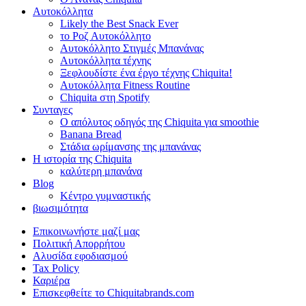
Αυτοκόλλητα
Likely the Best Snack Ever
το Ροζ Αυτοκόλλητο
Αυτοκόλλητο Στιγμές Μπανάνας
Αυτοκόλλητα τέχνης
Ξεφλουδίστε ένα έργο τέχνης Chiquita!
Αυτοκόλλητα Fitness Routine
Chiquita στη Spotify
Συνταγες
Ο απόλυτος οδηγός της Chiquita για smoothie
Banana Bread
Στάδια ωρίμανσης της μπανάνας
Η ιστορία της Chiquita
καλύτερη μπανάνα
Blog
Κέντρο γυμναστικής
βιωσιμότητα
Επικοινωνήστε μαζί μας
Πολιτική Απορρήτου
Αλυσίδα εφοδιασμού
Tax Policy
Καριέρα
Επισκεφθείτε το Chiquitabrands.com