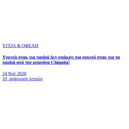
ΥΓΕΙΑ & ΟΦΕΛΗ
Υγιεινά σνακ για παιδιά Δεν υπάρχει πιο υγιεινό σνακ για τα
παιδιά από την μπανάνα Chiquita!
24 Νοέ 2020
10 ανάγνωση λεπτών