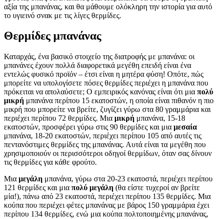
αξία της μπανάνας, και θα μάθουμε ολόκληρη την ιστορία για αυτό
το υγιεινό σνακ με τις λίγες θερμίδες.
Θερμίδες μπανάνας
Καταρχάς, ένα βασικό στοιχείο της διατροφής με μπανάνα: οι
μπανάνες έχουν πολλά διαφορετικά μεγέθη επειδή είναι ένα
εντελώς φυσικό προϊόν – έτσι είναι η μητέρα φύση! Οπότε, πώς
μπορείτε να υπολογίσετε πόσες θερμίδες περιέχει η μπανάνα που
πρόκειται να απολαύσετε; Ο εμπειρικός κανόνας είναι ότι μια
πολύ
μικρή
μπανάνα περίπου 15 εκατοστών, η οποία είναι πιθανόν η πιο
μικρή που μπορείτε να βρείτε, ζυγίζει γύρω στα 80 γραμμάρια και
περιέχει περίπου 72 θερμίδες. Μια
μικρή
μπανάνα, 15-18
εκατοστών, προσφέρει γύρω στις 90 θερμίδες και μια
μεσαία
μπανάνα, 18-20 εκατοστών, περιέχει περίπου 105 από αυτές τις
πεντανόστιμες θερμίδες της μπανάνας. Αυτά είναι τα μεγέθη που
χρησιμοποιούν οι περισσότεροι οδηγοί θερμίδων, όταν σας δίνουν
τις θερμίδες για κάθε φρούτο.
Μια
μεγάλη
μπανάνα, γύρω στα 20-23 εκατοστά, περιέχει περίπου
121 θερμίδες και μια
πολύ μεγάλη
(θα είστε τυχεροί αν βρείτε
μία!), πάνω από 23 εκατοστά, περιέχει περίπου 135 θερμίδες. Μια
κούπα που περιέχει φέτες μπανάνας με βάρος 150 γραμμάρια έχει
περίπου 134 θερμίδες, ενώ μια κούπα πολτοποιημένης μπανάνας,