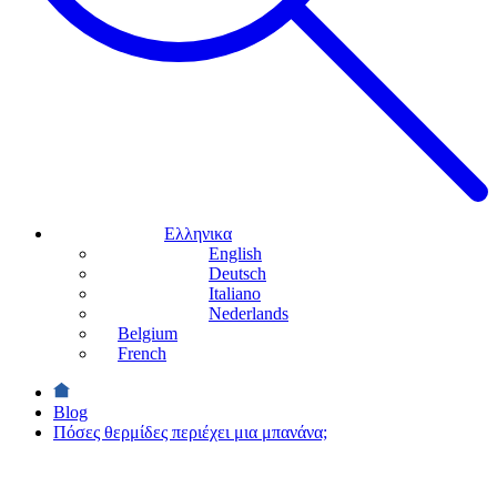
Ελληνικα
English
Deutsch
Italiano
Nederlands
Belgium
French
Blog
Πόσες θερμίδες περιέχει μια μπανάνα;
ΥΓΕΙΑ &
ΟΦΕΛΗ