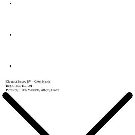
Chiquita Europe BV – Greek branch
Reg.n.135871501001
Pireos 78, 18346 Moschato, Athens, Greece