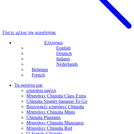
Γίνετε μέλος της κοινότητας
Ελληνικα
English
Deutsch
Italiano
Nederlands
Belgium
French
Τα φρούτα μας
μπανάνα οφέλη
Μπανάνες Chiquita Class Extra
Chiquita Singles bananas To Go
Βιολογικές μπανάνες Chiquita
Μπανάνες Chiquita Minis
Chiquita Plantains
Μπανάνες Chiquita Manzanos
Μπανάνες Chiquita Red
Ο Ανανάς Chiquita