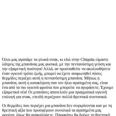
Όλοι μας αγαπάμε τα γλυκά σνακ, κι εδώ στην Chiquita είμαστε
λάτρεις της μπανάνας μας φυσικά, με την πεντανόστιμη γεύση και
την εξαιρετική ποιότητα! Αλλά, αν προσπαθείτε να ακολουθήσετε
έναν υγιεινό τρόπο ζωής, μπορεί να έχετε αναρωτηθεί πόσες
θερμίδες περιέχει αυτή η πεντανόστιμη μπανάνα. Μήπως η
μπανάνα, αυτή η κατακίτρινη σαν τον ήλιο αγαπημένη σας, είναι
ένα από τα πιο υγιεινά φρούτα που μπορείτε να αγοράσετε; Έχουμε
εξαιρετικά νέα! Οι μπανάνες αποτελούν μια πραγματικά υγιεινή
επιλογή για σνακ, επειδή περιέχουν πολλά θρεπτικά συστατικά.
Οι θερμίδες που περιέχει μια μπανάνα δεν συγκρίνονται καν με τη
θρεπτική αξία που προσφέρουν συνολικά τα αγαπημένα μας
φρούτα, όπως θα ανακαλύψετε. Παρακάτω θα δούμε τη θρεπτική