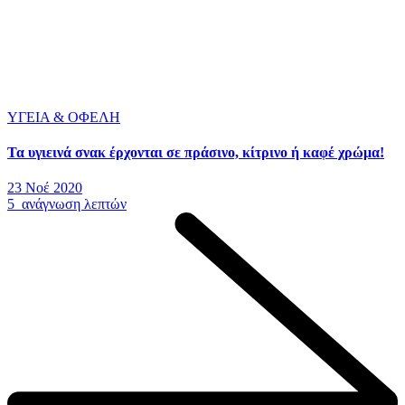
ΥΓΕΙΑ & ΟΦΕΛΗ
Τα υγιεινά σνακ έρχονται σε πράσινο, κίτρινο ή καφέ χρώμα!
23 Νοέ 2020
5 ανάγνωση λεπτών