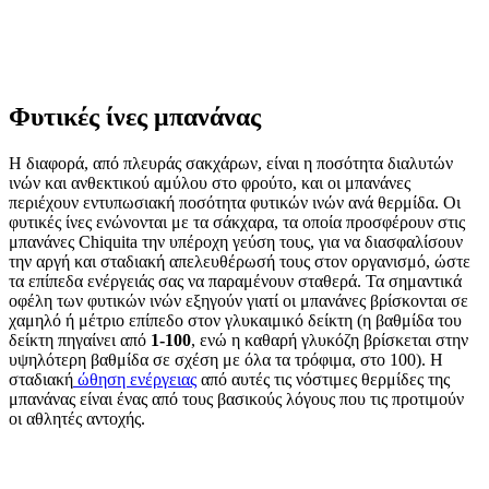
Φυτικές ίνες μπανάνας
Η διαφορά, από πλευράς σακχάρων, είναι η ποσότητα διαλυτών
ινών και ανθεκτικού αμύλου στο φρούτο, και οι μπανάνες
περιέχουν εντυπωσιακή ποσότητα φυτικών ινών ανά θερμίδα. Οι
φυτικές ίνες ενώνονται με τα σάκχαρα, τα οποία προσφέρουν στις
μπανάνες Chiquita την υπέροχη γεύση τους, για να διασφαλίσουν
την αργή και σταδιακή απελευθέρωσή τους στον οργανισμό, ώστε
τα επίπεδα ενέργειάς σας να παραμένουν σταθερά. Τα σημαντικά
οφέλη των φυτικών ινών εξηγούν γιατί οι μπανάνες βρίσκονται σε
χαμηλό ή μέτριο επίπεδο στον γλυκαιμικό δείκτη (η βαθμίδα του
δείκτη πηγαίνει από
1-100
, ενώ η καθαρή γλυκόζη βρίσκεται στην
υψηλότερη βαθμίδα σε σχέση με όλα τα τρόφιμα, στο 100). Η
σταδιακή
ώθηση ενέργειας
από αυτές τις νόστιμες θερμίδες της
μπανάνας είναι ένας από τους βασικούς λόγους που τις προτιμούν
οι αθλητές αντοχής.