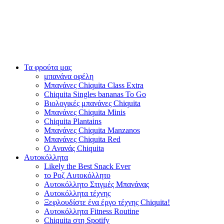
Τα φρούτα μας
μπανάνα οφέλη
Μπανάνες Chiquita Class Extra
Chiquita Singles bananas To Go
Βιολογικές μπανάνες Chiquita
Μπανάνες Chiquita Minis
Chiquita Plantains
Μπανάνες Chiquita Manzanos
Μπανάνες Chiquita Red
Ο Ανανάς Chiquita
Αυτοκόλλητα
Likely the Best Snack Ever
το Ροζ Αυτοκόλλητο
Αυτοκόλλητο Στιγμές Μπανάνας
Αυτοκόλλητα τέχνης
Ξεφλουδίστε ένα έργο τέχνης Chiquita!
Αυτοκόλλητα Fitness Routine
Chiquita στη Spotify