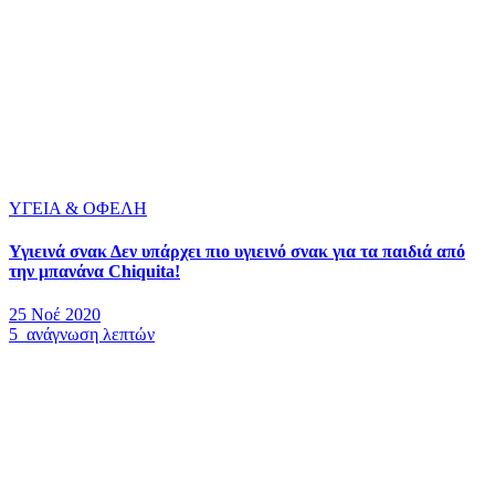
ΥΓΕΙΑ & ΟΦΕΛΗ
Υγιεινά σνακ Δεν υπάρχει πιο υγιεινό σνακ για τα παιδιά από
την μπανάνα Chiquita!
25 Νοέ 2020
5 ανάγνωση λεπτών