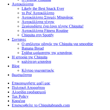
Αυτοκόλλητα
Likely the Best Snack Ever
το Ροζ Αυτοκόλλητο
Αυτοκόλλητο Στιγμές Μπανάνας
Αυτοκόλλητα τέχνης
Ξεφλουδίστε ένα έργο τέχνης Chiquita!
Αυτοκόλλητα Fitness Routine
Chiquita στη Spotify
Συνταγες
Ο απόλυτος οδηγός της Chiquita για smoothie
Banana Bread
Στάδια ωρίμανσης της μπανάνας
Η ιστορία της Chiquita
καλύτερη μπανάνα
Blog
Κέντρο γυμναστικής
βιωσιμότητα
Επικοινωνήστε μαζί μας
Πολιτική Απορρήτου
Αλυσίδα εφοδιασμού
Tax Policy
Καριέρα
Επισκεφθείτε το Chiquitabrands.com