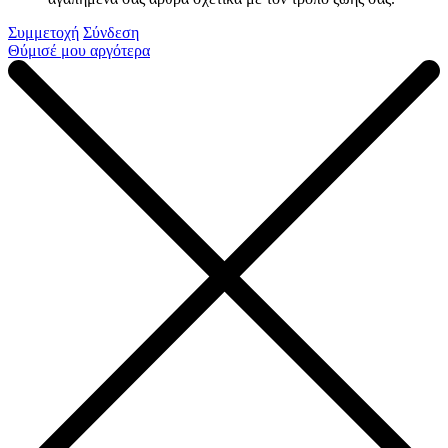
Συμμετοχή
Σύνδεση
Θύμισέ μου αργότερα