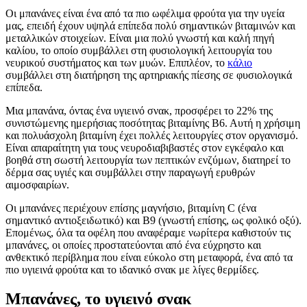
Οι μπανάνες είναι ένα από τα πιο ωφέλιμα φρούτα για την υγεία
μας, επειδή έχουν υψηλά επίπεδα πολύ σημαντικών βιταμινών και
μεταλλικών στοιχείων. Είναι μια πολύ γνωστή και καλή πηγή
καλίου, το οποίο συμβάλλει στη φυσιολογική λειτουργία του
νευρικού συστήματος και των μυών. Επιπλέον, το
κάλιο
συμβάλλει στη διατήρηση της αρτηριακής πίεσης σε φυσιολογικά
επίπεδα.
Μια μπανάνα, όντας ένα υγιεινό σνακ, προσφέρει το 22% της
συνιστώμενης ημερήσιας ποσότητας βιταμίνης Β6. Αυτή η χρήσιμη
και πολυάσχολη βιταμίνη έχει πολλές λειτουργίες στον οργανισμό.
Είναι απαραίτητη για τους νευροδιαβιβαστές στον εγκέφαλο και
βοηθά στη σωστή λειτουργία των πεπτικών ενζύμων, διατηρεί το
δέρμα σας υγιές και συμβάλλει στην παραγωγή ερυθρών
αιμοσφαιρίων.
Οι μπανάνες περιέχουν επίσης μαγνήσιο, βιταμίνη C (ένα
σημαντικό αντιοξειδωτικό) και Β9 (γνωστή επίσης, ως φολικό οξύ).
Επομένως, όλα τα οφέλη που αναφέραμε νωρίτερα καθιστούν τις
μπανάνες, οι οποίες προστατεύονται από ένα εύχρηστο και
ανθεκτικό περίβλημα που είναι εύκολο στη μεταφορά, ένα από τα
πιο υγιεινά φρούτα και το ιδανικό σνακ με λίγες θερμίδες.
Μπανάνες, το υγιεινό σνακ